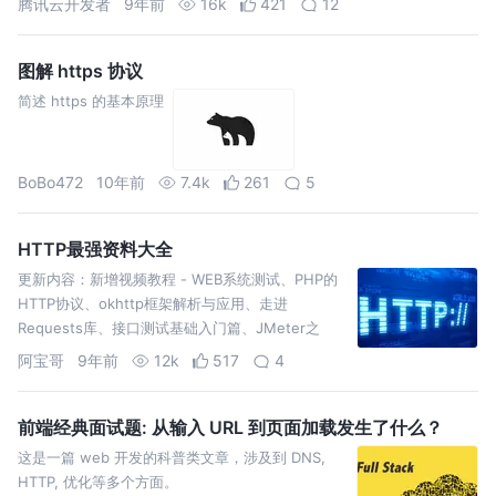
腾讯云开发者
9年前
16k
421
12
图解 https 协议
简述 https 的基本原理
BoBo472
10年前
7.4k
261
5
HTTP最强资料大全
更新内容：新增视频教程 - WEB系统测试、PHP的
HTTP协议、okhttp框架解析与应用、走进
Requests库、接口测试基础入门篇、JMeter之
HTTP协议接口性能测试；更新时间：2017-04-03
阿宝哥
9年前
12k
517
4
为了方便有兴趣的朋友一起维护HTTP资源大全，我
把资源放到了 Git…
前端经典面试题: 从输入 URL 到页面加载发生了什么？
这是一篇 web 开发的科普类文章，涉及到 DNS,
HTTP, 优化等多个方面。