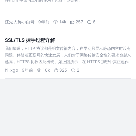
江湖人称小白哥
9年前
14k
257
6
SSL/TLS 握手过程详解
我们知道，HTTP 协议都是明文传输内容，在早期只展示静态内容时没有
问题。伴随着互联网的快速发展，人们对于网络传输安全性的要求也越来
越高，HTTPS 协议因此出现。如上图所示，在 HTTPS 加密中真正起作
用的其实是 SSL/TLS 协议。SSL/TLS 协议作用在 HTTP …
hi_xgb
9年前
10k
325
2
HTTPS 为什么更安全，先看这些
HTTPS 是建立在密码学基础之上的一种安全通信协
议，严格来说是基于 HTTP 协议和 SSL/TLS 的组
合。理解 HTTPS 之前有必要弄清楚一些密码学的相
关基础概念，比如：明文、密文、密码、密钥、对
刘志军
9年前
11k
436
20
称加密、非对称加密、信息摘要、数字签名、数字
证书。接下来我会逐个解释这些术…