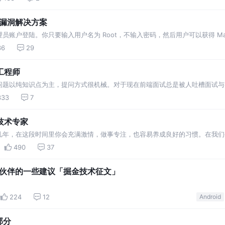
权限漏洞解决方案
员账户登陆。你只要输入用户名为 Root，不输入密码，然后用户可以获得 Ma
利用这个漏洞。 首先，打开系统偏好设置。然后进入用户&群组，点击左下角
36
29
工程师
问题以纯知识点为主，提问方式很机械。对于现在前端面试总是被人吐槽面试与
记录我是如何面试，以分享给大家作参考。希望对你有用。 很多面试者的简历
333
7
技术专家
几年，在这段时间里你会充满激情，做事专注，也容易养成良好的习惯。在我们
可能止步不前。本文和大家一起探讨下如何在三年内快速成长为一名技术专家。
490
37
小伙伴的一些建议「掘金技术征文」
224
12
Android
部分