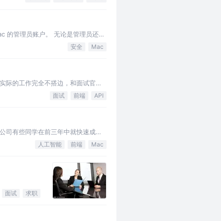
c 的管理员账户。 无论是管理员还是
小锁。就可以在用户名中输入 …
安全
Mac
实际的工作完全不搭边，和面试官面
中一定会写各种『精通』，这是非常有
面试
前端
API
公司有些同学在前三年中就快速成为
 首先要有空杯的学习心态，而不是傲
人工智能
前端
Mac
面试
求职