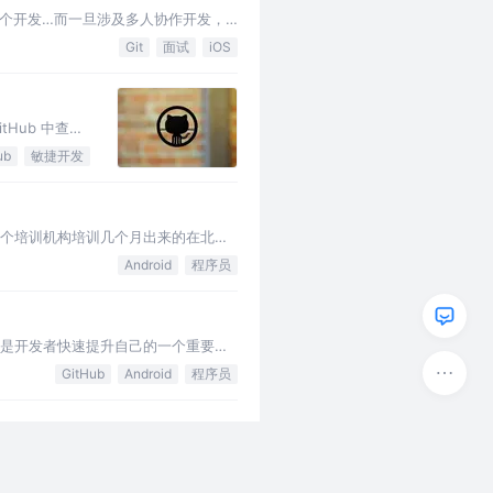
个开发…而一旦涉及多人协作开发，
人员日常最需要协作的事情，代码协…
Git
面试
iOS
tHub 中查看
ropose
ub
敏捷开发
一个培训机构培训几个月出来的在北上
面试都接不到电话。该怎么办？要学习
Android
程序员
也是开发者快速提升自己的一个重要途
友圈、空间，人家没事的…
GitHub
Android
程序员
意见。 Part 2: 分享一款自造的简
是找我推荐的亲朋…
GitHub
程序员
前端