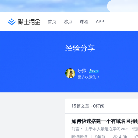
首页
沸点
课程
APP
经验分享
乐帅
更多收藏集
15篇文章 · 0订阅
如何快速搭建一个有域名且持续集
前言： 由于本人最近在学习vue，
一逼，千幸万苦终于找到一个便宜点
哔谱哔谱
9年前
4.3k