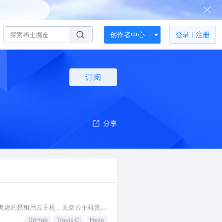
创作者中心
登录
注册
订阅
先考虑的是租用云主机，无奈云主机贵的
法访问了。一脸懵逼好吗！居然需要备
GitHub
Travis CI
Hexo