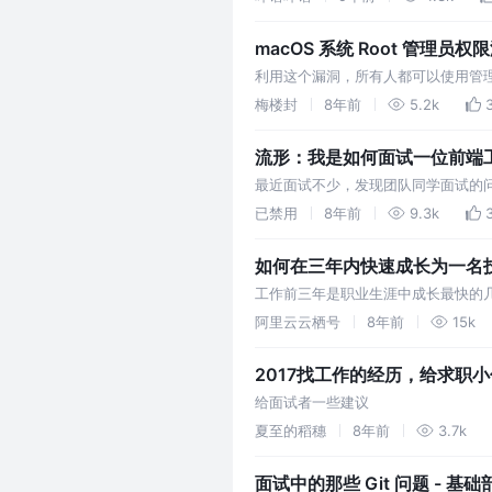
案…
macOS 系统 Root 管理员
利用这个漏洞，所有人都可以使用管理
访客账户，只需要按照以下步骤，就能
梅楼封
8年前
5.2k
流形：我是如何面试一位前端
最近面试不少，发现团队同学面试的
试方式有很大关系。这篇文章主要是
已禁用
8年前
9.3k
自信的表…
如何在三年内快速成长为一名
工作前三年是职业生涯中成长最快的
某一个领域的技术专家，有些同学也
阿里云云栖号
8年前
15k
娇自满，…
2017找工作的经历，给求职
给面试者一些建议
夏至的稻穗
8年前
3.7k
面试中的那些 Git 问题 - 基础