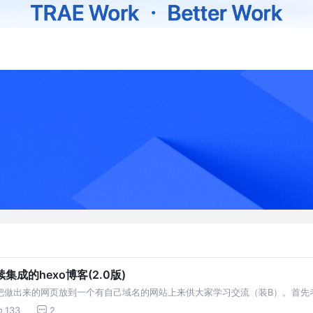
成的hexo博客(2.0版)
想把做出来的网页放到一个有自己域名的网站上来供大家学习交流（装B）。首
的20块钱一个月的国内主机。结果刚把新鲜买的域名绑定上去，过了一会就无
133
2