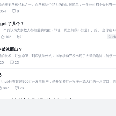
员的重要考核指标之一。而考核这个能力的原因很简单：一般公司都不会只有一
队的开发效率。Time is money！ 说到协作，面试中当然就会聊到开发
354
8
 get 了几个？
码 我要从一个我认为大多数人都知道的功能（即使一周之前我不知道）开始。 当你在 Gi
上角都会呈现一个铅笔图标。 点击它即可编辑该文件。 编辑完成之后，点击“ P
162
1
GitH
冬中破冰而出？
新的技术，好焦虑呀，到底该学什么？14年移动开发出现了大量的泡沫，随便
程师供应需求方都要饱和了。招聘公司每天简历都要收到上百封，很多移动开发
20
23
己
ithub拥有超过900万开发者用户，是开发者打开程序开源大门的一扇窗口，
的使用方式。 和逛微博、朋友圈、空间一样逛github 你在空闲时间逛微博、朋
667
26
X — 一个极简主义且独具创意的简历方案
分： Part 1: 讲讲我个人对于过去经手过的简历的一些看法。一家之言，欢迎不同
常有机会帮老板看简历、面试前端方向的候选人，沉淀了一些想法。还有一部分
497
33