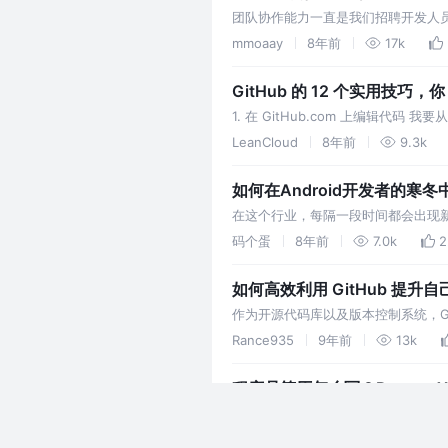
团队协作能力一直是我们招聘开发人
良好的协作能力和习惯能显著提高整个团
mmoaay
8年前
17k
GitHub 的 12 个实用技巧，你
1. 在 GitHub.com 上编辑代
文件（任何文本文件、任何仓库）时，右
LeanCloud
8年前
9.3k
file c…
如何在Android开发者的寒
在这个行业，每隔一段时间都会出现
广都是8k起，现在感觉移动开发工
码个蛋
8年前
7.0k
2
RN吗…
如何高效利用 GitHub 提升自
作为开源代码库以及版本控制系统，G
径。本文将从两个方面介绍github
Rance935
9年前
13k
程序员简历怎么写？Resume
本文阅读需要大约 5 分钟。分为两个部
历方案。 入行时间虽然不久，但经
Elevenbeans
8年前
20k