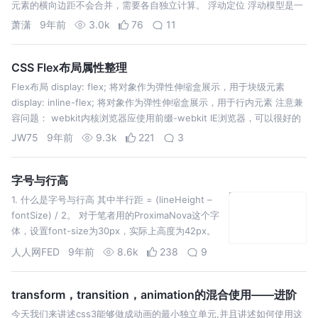
元素的横向边距不会合并，需要各自独立计算。 浮动定位 浮动模型是一
种可视化格式模型，浮动的框可以左右移动，直到它的外边碰到包含框或
萧潇
9年前
3.0k
76
11
者另外一…
CSS Flex布局属性整理
Flex布局 display: flex; 将对象作为弹性伸缩盒展示，用于块级元素
display: inline-flex; 将对象作为弹性伸缩盒展示，用于行内元素 注意兼
容问题： webkit内核浏览器应使用前缀-webkit IE浏览器，可以很好的
兼容IE11+版本，对于…
JW75
9年前
9.3k
221
3
字号与行高
1. 什么是字号与行高 其中半行距 = (lineHeight –
fontSize) / 2。 对于笔者用的ProximaNova这个字
体，设置font-size为30px，实际上高度为42px。
为什么文字的高度不等于字号的高度？这得从字体
人人网FED
9年前
8.6k
238
9
设计说起。为此装了一个FontFor…
transform，transition，animation的混合使用——进阶
今天我们来讲述css3能够做成动画的最小独立单元,并且讲述如何使用这