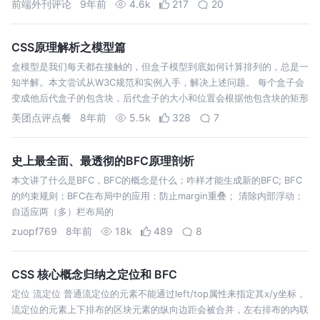
前端外刊评论
9年前
4.6k
217
20
的激烈讨论到处都是，但我发现很少有讨论…
CSS原理解析之模型篇
盒模型是我们每天都在接触的，但盒子模型到底如何计算排列的，总是一
知半解。本文尝试从W3C规范和实例入手，解决上述问题。 每个盒子会
变成他后代盒子的包含块，后代盒子的大小和位置会根据他包含块的矩形
边框进行计算。但是不会受到包含块的限制，可能会溢出。 1. 最基本的
美团点评点餐
8年前
5.5k
328
7
例子 2. 当e…
史上最全面、最透彻的BFC原理剖析
本文讲了什么是BFC，BFC的概念是什么；咋样才能生成新的BFC; BFC
的约束规则；BFC在布局中的应用：防止margin重叠； 清除内部浮动；
自适应两（多）栏布局的
zuopf769
8年前
18k
489
8
CSS 核心概念归纳之定位和 BFC
定位 流定位 普通流定位的元素不能通过left/top属性来指定其x/y坐标，
流定位的元素上下排布的区块元素的纵向边距会被合并，左右排布的内联