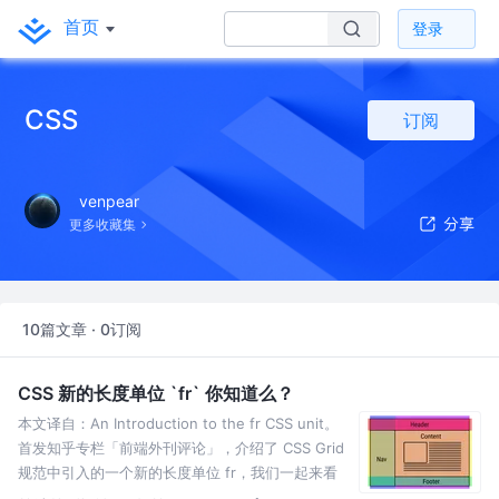
首页
登录
CSS
订阅
venpear
更多收藏集
10篇文章 · 0订阅
CSS 新的长度单位 `fr` 你知道么？
本文译自：An Introduction to the fr CSS unit。
首发知乎专栏「前端外刊评论」，介绍了 CSS Grid
规范中引入的一个新的长度单位 fr，我们一起来看
看到底是怎么回事吧，译文走起！ 关于 CSS Grid