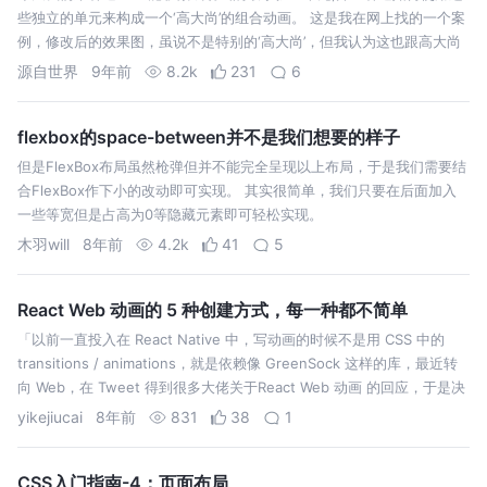
些独立的单元来构成一个‘高大尚’的组合动画。 这是我在网上找的一个案
例，修改后的效果图，虽说不是特别的‘高大尚’，但我认为这也跟高大尚
占了一点了，中间的菜单按钮就是我们在做responsive开发时会用的到
源自世界
9年前
8.2k
231
6
的效…
flexbox的space-between并不是我们想要的样子
但是FlexBox布局虽然枪弹但并不能完全呈现以上布局，于是我们需要结
合FlexBox作下小的改动即可实现。 其实很简单，我们只要在后面加入
一些等宽但是占高为0等隐藏元素即可轻松实现。
木羽will
8年前
4.2k
41
5
React Web 动画的 5 种创建方式，每一种都不简单
「以前一直投入在 React Native 中，写动画的时候不是用 CSS 中的
transitions / animations，就是依赖像 GreenSock 这样的库，最近转
向 Web，在 Tweet 得到很多大佬关于React Web 动画 的回应，于是决
定分享给大家，如有其他见解，非常欢迎在下面评论中交流」
yikejiucai
8年前
831
38
1
CSS入门指南-4：页面布局