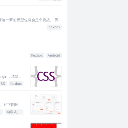
户掌握这一新的模型也将会是个挑战。 因
flexbox
flexbox
Android
gin，清除浮
CSS
flexbox
版。如下图所
只要开发一套
响应式编程