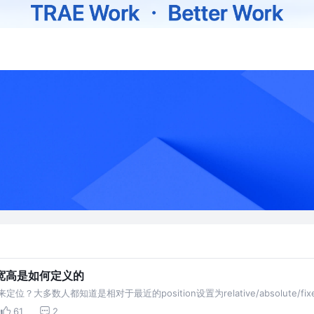
宽高是如何定义的
？大多数人都知道是相对于最近的position设置为relative/absolute/
个值，那又是相对谁来定位呢？ 包含块是什么？初始包含块又是什么？元素A包含…
61
2