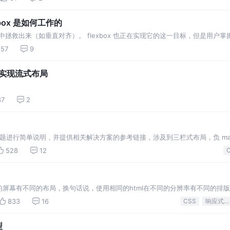
box 是如何工作的
CSS 中拯救出来（如垂直对齐）。 flexbox 也正在实现它的这一目标，但是用
xbox 是如何工作的，使得我们可以用它来做更好的布局。
57
9
low实现流式布局
87
2
问题进行简单说明，并提供相关解决方案的参考链接，涉及到三栏式布局，负 mar
x 布局，等等。
528
12
屏幕有不同的布局，换句话说，使用相同的html在不同的分辨率有不同的排
题，传统的开发方式是PC端开发一套，手机端再开发一套，而使用响应式布局
833
16
CSS
响应式设计
以它的JS…
型