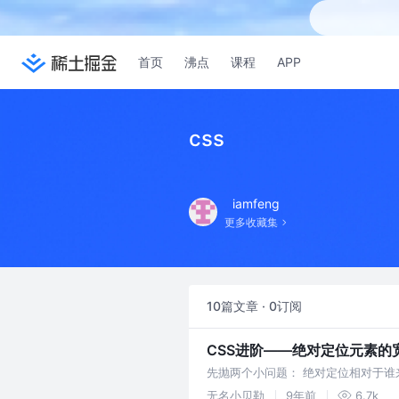
首页
沸点
课程
APP
css
iamfeng
更多收藏集
10篇文章 · 0订阅
CSS进阶——绝对定位元素的
先抛两个小问题： 绝对定位相对于谁来定位
素的position都没有设置上面三
无名小贝勒
9年前
6.7k