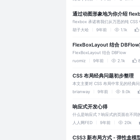
通过动图形象地为你介绍 flex
flexbox 承诺将我们从万恶的纯 
此在这里，我们将会用动图介绍 fle
胡子大哈
9年前
1.1k
FlexBoxLayout 结合 DBF
FlexBoxLayout 结合 DBFlow
ruomiz
9年前
2.1k
CSS 布局经典问题初步整理
本文主要对 CSS 布局中常见的经典
动，居中布局，响应式设计，Flexbo
brianway
9年前
9.0k
响应式开发心得
什么是响应式？响应式的页面在不同的
示： 响应式布局是为了解决适配的问
人人网FED
9年前
20k
就好了。因为它是用的同样html，所
CSS3 新布局方式 - 弹性盒模