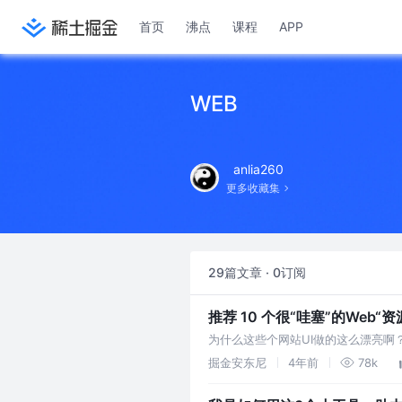
首页
沸点
课程
APP
WEB
anlia260
更多收藏集
29篇文章 · 0订阅
推荐 10 个很“哇塞”的Web
为什么这些个网站UI做的这么漂亮
是会来学的🐶
掘金安东尼
4年前
78k