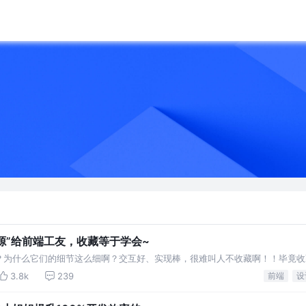
“资源”给前端工友，收藏等于学会~
啊？为什么它们的细节这么细啊？交互好、实现棒，很难叫人不收藏啊！！毕竟
3.8k
239
前端
设