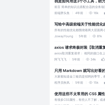
我是如何用这3个小工具，助力
前言 简单的知识点搭配合适的业务
助力运营小姐姐、公司48+前端开发
前端胖头鱼
4年前
16k
写给中高级前端关于性能优化的
所有的性能优化都围绕着两大层面两
则充满在核心层面里，笔者通过本文
JowayYoung
5年前
81k
axios 请求终极封装【取
axios取消重复请求： 相同的接口
重新发起多次请求；请求接口数据缓
阿飞飞飞
5年前
34k
只用 Markdown 就写出
大家都知道金三银四是招聘的季节，
有过分炫酷，还有一些朋友直接把 w
程序员秋风
5年前
15k
word、其次是 Markdown。 作…
使用这些不太常用的 CSS 
有很多CSS属性，有些人不了解，或者
定了，这可以大大节约我们编码的时