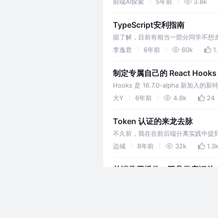
前端AI探索
5年前
3.8k
TypeScript安利指南
据了解，目前有相当一部分同学不想去学习
欲动的我小心翼翼的踏入了这个深坑
李逸君
6年前
60k
1
制定专属自己的 React Hooks
Hooks 是 16.7.0-alph
(useState)、访问ref(useRef)、上下
大Y
6年前
4.8k
24
Token 认证的来龙去脉
不久前，我在在前后端分离实践中提到
么第一个问题： Token 是在服务
边城
8年前
32k
1.3
前端常用插件、工具类库汇总
在开发中，我们经常会将一些常用的代
配置项和其他部分交互，便形成了插
白小明
7年前
264k
各个插件官网或者Gayhub都有介绍
当面试官问你Vue响应式原理