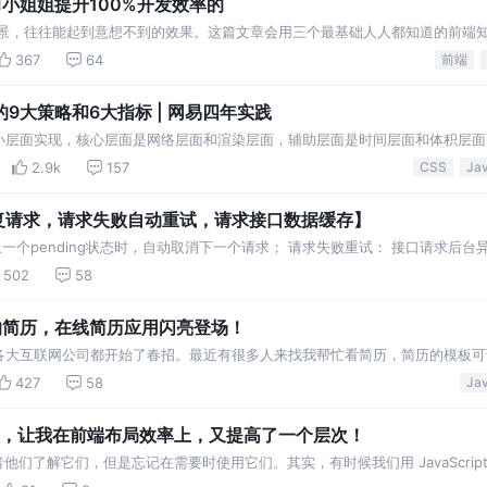
小姐姐提升100%开发效率的
场景，往往能起到意想不到的效果。这篇文章会用三个最基础人人都知道的前端
同学的日常工作，让他们的工作效率得到极大地提升。
367
64
前端
9大策略和6大指标 | 网易四年实践
小层面实现，核心层面是网络层面和渲染层面，辅助层面是时间层面和体积层面
整理出关于前端性能优化的九大策略和六大指标
2.9k
157
CSS
消重复请求，请求失败自动重试，请求接口数据缓存】
在上一个pending状态时，自动取消下一个请求； 请求失败重试： 接口请求后
存：接口在设定时间内不会向后台获取数据
502
58
好看的简历，在线简历应用闪亮登场！
各大互联网公司都开始了春招。最近有很多人来找我帮忙看简历，简历的模板可
ord 丢了过来，排版就显得比较乱。 一番调研后，大家还是大多数使用简历最
427
58
属性，让我在前端布局效率上，又提高了一个层次！
他们了解它们，但是忘记在需要时使用它们。其实，有时候我们用 JavaScript
间。 作为前端开发人员，我们经常会遇到这样的事情。所以我问自己，为什么