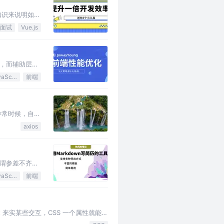
知识来说明如何
面试
Vue.js
，而辅助层面
JavaScript
前端
台异常时候，自动
axios
谓参差不齐，
常用的方式还是
JavaScript
前端
 来实某些交互，CSS 一个属性就能搞
不搞篇文章列出所有那些…