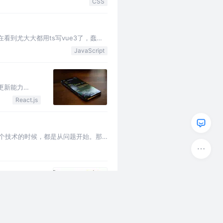
CSS
在看到尤大大都用ts写vue3了，蠢蠢
后，写了这篇文章，旨…
JavaScript
自更新能力
React.js
某个技术的时候，都是从问题开始。那
端会返回 Token …
通过API或
来，详细的用法
S
JavaScript