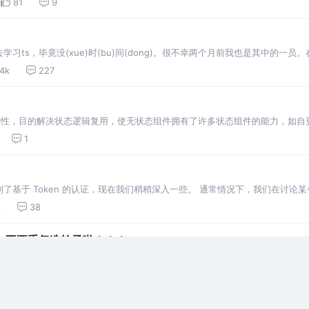
81
9
ts，毕竟没(xue)时(bu)间(dong)。很不幸两个月前我也是其中的一员。
。在经历了长达一天的摸爬滚打之后，领悟到了真谛 经过了一段时间的理解之
.4k
227
a 新加入的新特性，目的解决状态逻辑复用，使无状态组件拥有了许多状态组件的能力，如
文context(useContext)、更高级的setState(useReducer)及周…
1
了基于 Token 的认证，现在我们稍稍深入一些。 通常情况下，我们在讨论
端产生的。如果前端使用用户名/密码向服务端请求认证，服务端认证成功，那么在服务
k
38
，不要重复造轮子啦！！！
码块、功能块进行封装，为的是更好的复用。那么，被抽离出来独立完成功能，
件。 下面这些是我在工作中积累的一些常用的前端开源插件，这里只是罗列出
5.5k
169
HTML
CS
。注意：往…
，你可以这么回答他