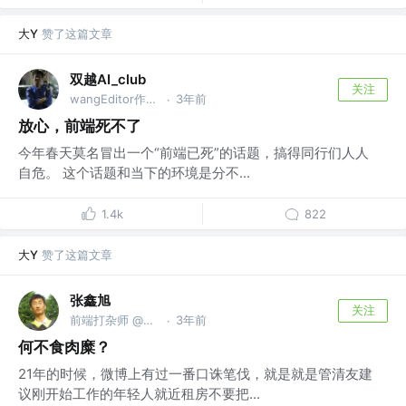
大Y
赞了这篇文章
双越AI_club
关注
wangEditor作者，慕课网讲师
3年前
·
放心，前端死不了
今年春天莫名冒出一个“前端已死”的话题，搞得同行们人人
自危。 这个话题和当下的环境是分不...
1.4k
822
大Y
赞了这篇文章
张鑫旭
关注
前端打杂师 @阅文集团
3年前
·
何不食肉糜？
21年的时候，微博上有过一番口诛笔伐，就是就是管清友建
议刚开始工作的年轻人就近租房不要把...