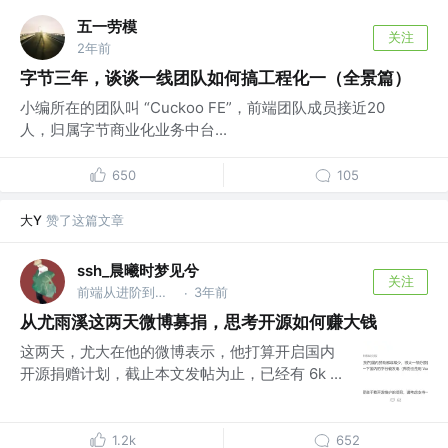
五一劳模
关注
2年前
字节三年，谈谈一线团队如何搞工程化一（全景篇）
小编所在的团队叫 “Cuckoo FE”，前端团队成员接近20
人，归属字节商业化业务中台...
650
105
大Y
赞了这篇文章
ssh_晨曦时梦见兮
关注
前端从进阶到入院 @字节跳动
3年前
·
从尤雨溪这两天微博募捐，思考开源如何赚大钱
这两天，尤大在他的微博表示，他打算开启国内
开源捐赠计划，截止本文发帖为止，已经有 6k ...
1.2k
652