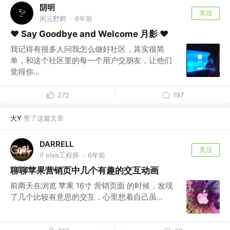
阴明
关注
闲云野鹤
6年前
·
❤️ Say Goodbye and Welcome 月影 ❤️
我记得有很多人问我怎么做好社区，其实很简
单，和这个社区里的每一个用户交朋友，让他们
觉得你...
272
197
大Y
赞了这篇文章
DARRELL
关注
if else工程师
6年前
·
聊聊苹果营销页中几个有趣的交互动画
前两天在浏览 苹果 16寸 营销页面 的时候，发现
了几个比较有意思的交互，心里想着自己虽...