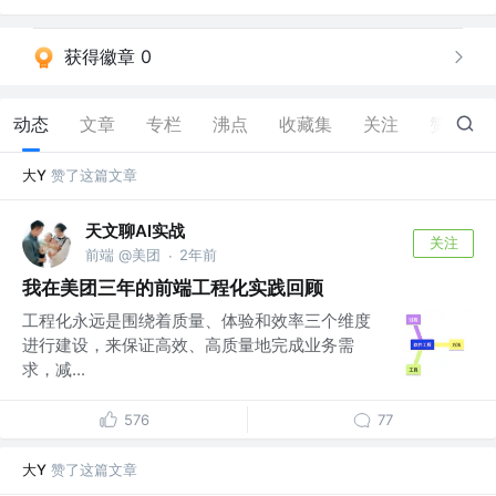
获得徽章 0
动态
文章
专栏
沸点
收藏集
关注
赞
132
大Y
赞了这篇文章
天文聊AI实战
关注
前端 @美团
2年前
·
我在美团三年的前端工程化实践回顾
工程化永远是围绕着质量、体验和效率三个维度
进行建设，来保证高效、高质量地完成业务需
求，减...
576
77
大Y
赞了这篇文章