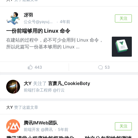
冴羽
关注
公众号@yayujs @🏅掘金签约作者
4年前
·
一份前端够用的 Linux 命令
在建站的过程中，必不可少会用到 Linux 命令，
所以此篇写一份基本够用的 Linux ...
443
53
大Y
关注了
言萧凡_CookieBoty
前端打杂工程师 @行云
大Y
赞了这篇文章
腾讯IMWeb团队
关注
前端开发 @腾讯
5年前
·