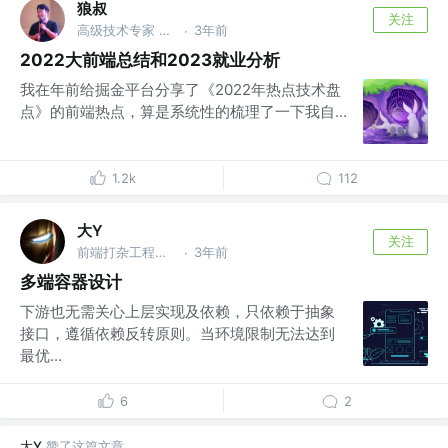
狼叔
关注
高级技术专家 @一线大厂
3年前
·
2022大前端总结和2023就业分析
我在年前给掘金平台分享了《2022年热点技术盘
点》的前端热点，算是系统性的梳理了一下我自...
1.2k
112
大Y
关注
前端打杂工程师 @行云
3年前
·
多端容器设计
下游也无需关心上层实现及依赖，只依赖于抽象
接口，遵循依赖反转原则。当环境限制无法达到
最优...
6
2
大Y
赞了这篇文章