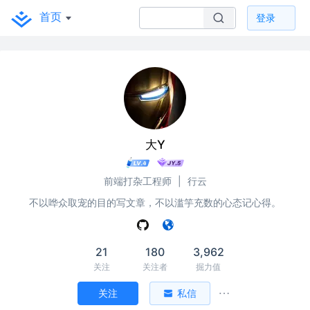
首页
登录
大Y
前端打杂工程师
|
行云
不以哗众取宠的目的写文章，不以滥竽充数的心态记心得。
21
180
3,962
关注
关注者
掘力值
关注
私信