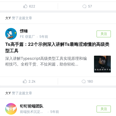
622
57
大Y
赞了这篇文章
愣锤
关注
FE @某厂
5年前
·
Ts高手篇：22个示例深入讲解Ts最晦涩难懂的高级类
型工具
深入讲解Typescript高级类型工具实现原理和编
程技巧。全程干货、不扯闲篇，助你轻松...
2.2k
180
大Y
赞了这篇文章
钉钉前端团队
关注
前端技术沉淀、分享 @钉钉
5年前
·