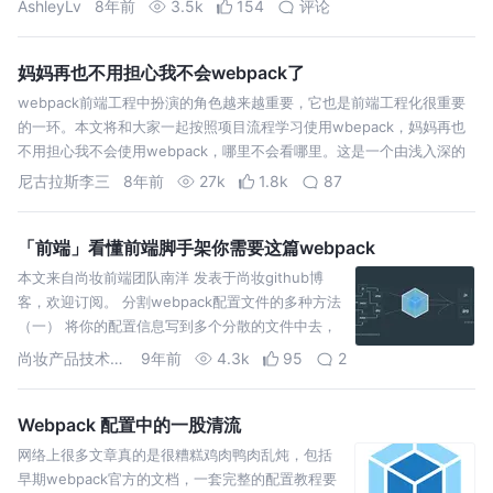
AshleyLv
8年前
3.5k
154
评论
结。
妈妈再也不用担心我不会webpack了
webpack前端工程中扮演的角色越来越重要，它也是前端工程化很重要
的一环。本文将和大家一起按照项目流程学习使用wbepack，妈妈再也
不用担心我不会使用webpack，哪里不会看哪里。这是一个由浅入深的
文章。 现在vue、react等脚手架都会自动将开发环境使用的webpac…
尼古拉斯李三
8年前
27k
1.8k
87
「前端」看懂前端脚手架你需要这篇webpack
本文来自尚妆前端团队南洋 发表于尚妆github博
客，欢迎订阅。 分割webpack配置文件的多种方法
（一） 将你的配置信息写到多个分散的文件中去，
然后在执行webpack的时候利用--config参数指定
尚妆产品技术刊读
9年前
4.3k
95
2
要加载的配置文件，配置文件利用moduleimports
导出。你可以在…
Webpack 配置中的一股清流
网络上很多文章真的是很糟糕鸡肉鸭肉乱炖，包括
早期webpack官方的文档，一套完整的配置教程要