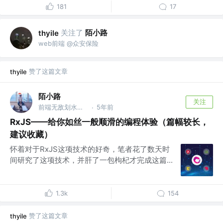
181
17
关注了
陌小路
thyile
web前端 @众安保险
赞了这篇文章
thyile
陌小路
关注
前端无敌划水怪 @淘宝
5年前
·
RxJS——给你如丝一般顺滑的编程体验（篇幅较长，
建议收藏）
怀着对于RxJS这项技术的好奇，笔者花了数天时
间研究了这项技术，并肝了一包枸杞才完成这篇...
1.3k
154
赞了这篇文章
thyile