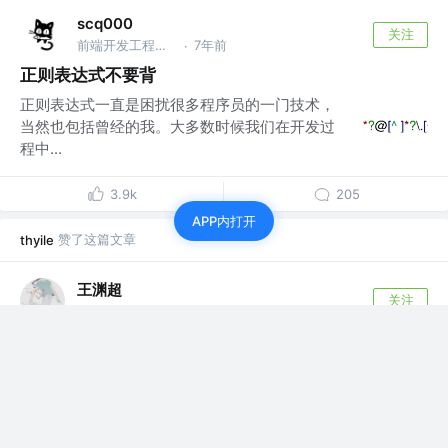
scq000
关注
前端开发工程师 @字节跳动
7年前
·
正则表达式不要背
正则表达式一直是困扰很多程序员的一门技术，
当然也包括曾经的我。大多数时候我们在开发过
程中...
3.9k
205
APP内打开
赞了这篇文章
thyile
王渊超
关注
前端开发 @阿拉丁科技股份有限公司
7年前
·
对antd Upload使用的一点总结
话不多说，直接进入正题。 很明显的差别就是多了一个判
断，大神略过，很多小伙伴可能也是下面...
8
1