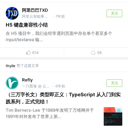
阿里巴巴TXD
关注
阿里云智能事业群-基础产品事业部-混合云平台 @阿里巴巴
7年前
·
H5 键盘兼容性小结
在 H5 项目中，我们会经常遇到页面中存在单个甚至多个
input/textarea 输...
614
58
赞了这篇文章
thyile
Refly
关注
一只图雀 @ 公众号「图雀社区」
6年前
·
（三万字长文）类型即正义：TypeScript 从入门到实
践系列，正式完结！
Tim Berners-Lee 于1989年发明了万维网并于
1991年对外发布了世界上第...