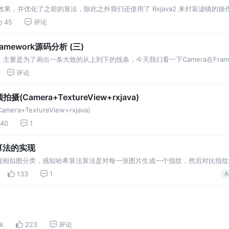
效果，并优化了之前的算法，除此之外我们还使用了 Rxjava2 来封装滤镜的操
45
评论
ramework源码分析 (三)
过程，主要是为了画出一条大致的从上到下的线条，今天我们看一下Camera在Frame
ack，这部分属于衔接过程，可以看到上下是如何交流沟通的。 首先，sendCommand C
评论
Camera+TextureView+rxjava)
a+TextureView+rxjava)
140
1
索算法的实现
算法 实现相似图分类，感知哈希算法算法是对每一张图片生成一个指纹，然后对比指
133
1
A
7k
223
评论