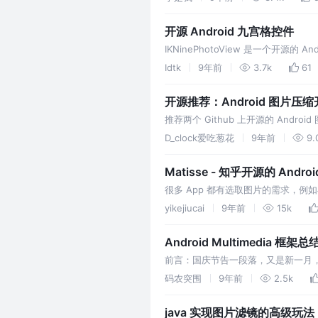
开源 Android 九宫格控件
IKNinePhotoView 是一个开
Idtk
9年前
3.7k
61
开源推荐：Android 图片压
推荐两个 Github 上开源的 An
应的开源协议。
D_clock爱吃葱花
9年前
9.
Matisse - 知乎开源的 Andr
很多 App 都有选取图片的需求，例
yikejiucai
9年前
15k
Android Multimedia
前言：国庆节告一段落，又是新一月，上月
模块，看下今天的 Agenda: Camera 拍照
码农突围
9年前
2.5k
相机 新 API android.hardware.c
java 实现图片滤镜的高级玩法