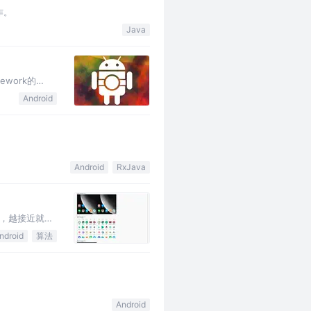
作。
Java
work的
amera…
Android
Android
RxJava
纹，越接近就表
ndroid
算法
Android