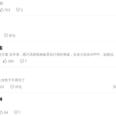
功能
153
2
评论
案
糊解决方案 近年来，图片高斯模糊备受设计师的青睐，在各大知名APP中，如微
现在常用的图片高斯模糊技术有三种：RenderScript 、fastBlur、对Rend…
385
7
上传终于不用写了
102
评论
A
解
94
1