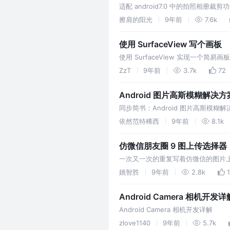
适配 android7.0 中的拍照相册裁剪
擦肩的阳光
9年前
7.6k
使用 SurfaceView 写个画板
使用 SurfaceView 实现一个简易画板
ZzT
9年前
3.7k
72
Android 图片高斯模糊解决方
同步简书：Android 图片高斯模
景高斯图模糊的设计，在Adnroid 中，
依然范特稀西
9年前
8.1k
仿微信朋友圈 9 图上传选择器
一次又一次的重复写着仿微信的图片
姚智胜
9年前
2.8k
Android Camera 相机开发详
Android Camera 相机开发详解
zlove1140
9年前
5.7k