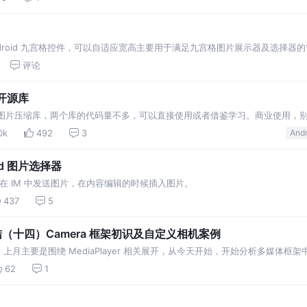
源的 Android 九宫格控件，可以自适应宽高主要用于满足九宫格图片展示器及选择器
评论
缩开源库
droid 图片压缩库，两个库的代码量不多，可以直接使用或者借鉴学习。商业使用
0k
492
3
Andr
oid 图片选择器
如在 IM 中发送图片，在内容编辑的时候插入图片。
437
5
 框架总结（十四）Camera 框架初识及自定义相机案例
主要是围绕 MediaPlayer 相关展开，从今天开始，开始分析多媒体框架中的
 Camera 录像 新 API android.hardware.camera2 新旧 API 特点对比 
62
1
amera2 自定义相机