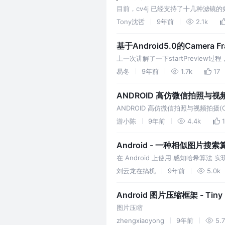
目前，cv4j 已经支持了十几种滤镜的
Tony沈哲
9年前
2.1k
基于Android5.0的Camera F
上一次讲解了一下startPreview
sendCommand和dataCallb
易冬
9年前
1.7k
17
ANDROID 高仿微信拍照与视频拍摄(
ANDROID 高仿微信拍照与视频拍摄(Camer
游小陈
9年前
4.4k
Android - 一种相似图片搜
在 Android 上使用 感知哈希
示越相似。
刘云龙在搞机
9年前
5.0k
Android 图片压缩框架 - Tiny
图片压缩
zhengxiaoyong
9年前
5.