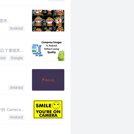
的需求。
Android
，别忘了遵循其对
oid
Google
Android
 Camera
Camera 自定义
Android