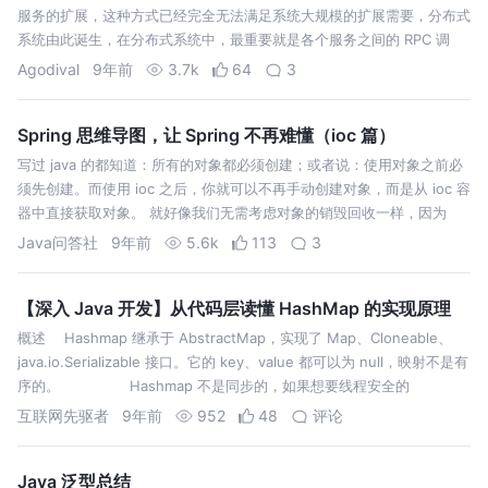
服务的扩展，这种方式已经完全无法满足系统大规模的扩展需要，分布式
系统由此诞生，在分布式系统中，最重要就是各个服务之间的 RPC 调
用。这篇文章就简单的介绍了 RPC 的基本知识和相关分析。
Agodival
9年前
3.7k
64
3
Spring 思维导图，让 Spring 不再难懂（ioc 篇）
写过 java 的都知道：所有的对象都必须创建；或者说：使用对象之前必
须先创建。而使用 ioc 之后，你就可以不再手动创建对象，而是从 ioc 容
器中直接获取对象。 就好像我们无需考虑对象的销毁回收一样，因为
java 垃圾回收机制帮助我们实现了这个过程；而 ioc 则是让我们无需考
Java问答社
9年前
5.6k
113
3
虑对象的创建过程，由 ioc 容器帮我们实现对象的创建、注入等过程。
【深入 Java 开发】从代码层读懂 HashMap 的实现原理
概述 Hashmap 继承于 AbstractMap，实现了 Map、Cloneable、
java.io.Serializable 接口。它的 key、value 都可以为 null，映射不是有
序的。 Hashmap 不是同步的，如果想要线程安全的
HashMap，可以通过 Collections 类的静态方法 synchronizedMap 获
互联网先驱者
9年前
952
48
评论
得线程安全的 HashMap。
Java 泛型总结