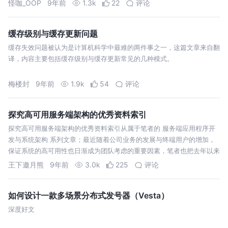
怪咖_OOP
9年前
1.3k
22
评论
缓存级别与缓存更新问题
缓存失效问题被认为是计算机科学中最难的两件事之一，这篇文章来自翻
译，内容主要包括缓存级别与缓存更新常见的几种模式。
梅楼封
9年前
1.9k
54
评论
探究高可用服务端架构的优秀资料索引
探究高可用服务端架构的优秀资料索引从属于笔者的 服务端应用程序开
发与系统架构 系列文章；最近随着公司业务的发展与终端用户的增加，
保证系统的高可用性也日渐成为团队考虑的重要因素，笔者也把去年以来
看的一些文章归集整理，抛砖引玉，如果有其他优秀的望不吝赐教。
王下邀月熊
9年前
3.0k
225
评论
如何设计一款多场景分布式发号器（Vesta）
深度好文