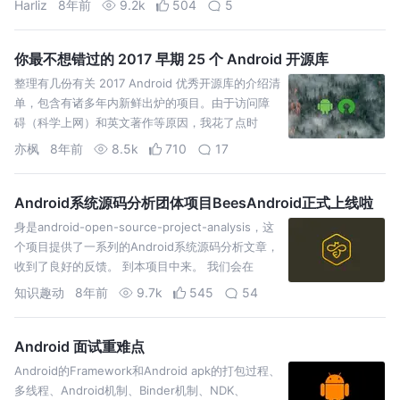
Harliz
8年前
9.2k
504
5
你最不想错过的 2017 早期 25 个 Android 开源库
整理有几份有关 2017 Android 优秀开源库的介绍清
单，包含有诸多年内新鲜出炉的项目。由于访问障
碍（科学上网）和英文著作等原因，我花了点时
间，将其翻译过来，备份于博客当中，也方便大家
亦枫
8年前
8.5k
710
17
闲暇时浏览。 这是第一篇。 这是一份全部诞生于
2017 一月和二月期间的 25 个最优…
Android系统源码分析团体项目BeesAndroid正式上线啦
身是android-open-source-project-analysis，这
个项目提供了一系列的Android系统源码分析文章，
收到了良好的反馈。 到本项目中来。 我们会在
GitBook上同步repo，后续会导出pdf、mobi等格式
知识趣动
8年前
9.7k
545
54
的文档供大家阅读。另外关于项目的基础框架…
Android 面试重难点
Android的Framework和Android apk的打包过程、
多线程、Android机制、Binder机制、NDK、