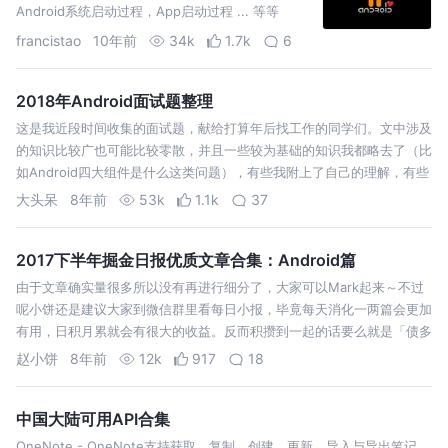
Android系统启动过程，App启动过程 ... 等等
francistao
10年前
34k
1.7k
6
2018年Android面试题整理
这是我近段时间收集的面试题，献给打算年后找工作的同学们。文中涉及
的知识比较广也可能比较零散，并且一些较为基础的知识我都略去了（比
如Android四大组件是什么这类问题），有些我附上了自己的理解，有些
附上了详细的相关文章链接。大家挑自己感兴趣的内容查看即可，后期我
大头呆
8年前
53k
1.1k
37
也会继续不断补充…
2017下半年掘金日报优质文章合集：Android篇
由于文章确实量很多所以没有再进行细分了，大家可以Mark起来～不过
呢小饼还是建议大家到微信群里看每日小报，毕竟每天消化一两篇会更加
有用，日积月累就会有很大的收益。反而积攒到一起的话要么就是「债多
了不愁。。」再也不会打开（比如我TAT）；要么就是看得很累，要花很
赵小饼
8年前
12k
917
18
多时间来补。
中国大陆可用API合集
OneNote - OneNote支持获取，复制，创建，更新，导入与导出笔记，