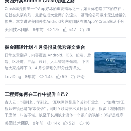
美团外卖Android Crash治理之路
Crash率是衡量一个App好坏的重要指标之一，如果你忽略了它的存在，
它就会愈演愈烈，最后造成大量用户的流失，进而给公司带来无法估量的
损失。本文讲述美团外卖Android客户端团队在将App的Crash率从千分
之三做到万分之二过程中所做的大量实践工作，抛砖引玉，希望能够为其
美团技术团队
8年前
17k
547
26
他团…
掘金翻译计划 4 月份报及优秀译文集合
日常文章翻译，内容覆盖 Android、iOS、前端、后
端、区块链、产品、设计、人工智能等领域。 下面
给大家推荐下 3、4 月份新增的部分优秀译文。
Flutter 到底有多快？我开发了秒表应用来弄清楚。
LeviDing
8年前
1.4k
59
评论
(ALVINYEH 翻译) 做好准备：新的 V8 即将到来，
Node.j…
工程师如何在工作中提升自己?
古人云：“活到老，学到老。”互联网算是最辛苦的行业之一，“加班”对工
程师来说已是“家常便饭”，同时互联网技术又日新月异，很多工程师都疲
于应付，叫苦不堪。以至于长期以来流传一个很广的误解：35岁是程序
员工作的终点。 如何在繁忙的工作中做好技术积累，构建个人核心竞争
美团技术团队
8年前
14k
521
16
力，相信是很多工…