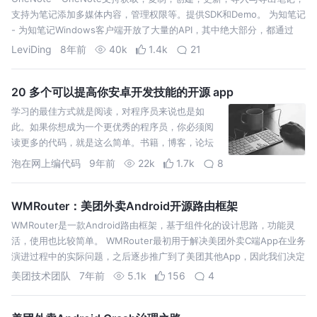
支持为笔记添加多媒体内容，管理权限等。提供SDK和Demo。 为知笔记
- 为知笔记Windows客户端开放了大量的API，其中绝大部分，都通过
COM提供，可以在javascript, C#, C++…
LeviDing
8年前
40k
1.4k
21
20 多个可以提高你安卓开发技能的开源 app
学习的最佳方式就是阅读，对程序员来说也是如
此。如果你想成为一个更优秀的程序员，你必须阅
读更多的代码，就是这么简单。书籍，博客，论坛
在某种程度上都是有益的，但是没有什么能替代功
泡在网上编代码
9年前
22k
1.7k
8
能完善、代码详细的开源项目。整个 app 的所有相
关资源都直接呈现在你面前。
WMRouter：美团外卖Android开源路由框架
WMRouter是一款Android路由框架，基于组件化的设计思路，功能灵
活，使用也比较简单。 WMRouter最初用于解决美团外卖C端App在业务
演进过程中的实际问题，之后逐步推广到了美团其他App，因此我们决定
将其开源，希望更多技术同行一起开发，应用到更广泛的场景里去。Gi…
美团技术团队
7年前
5.1k
156
4