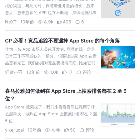
核心渠道。与此同时，伴随着业务量的增长，愈来
愈大、愈来愈多的 APP 也在不断地、持续地挑战着
每一个移动端研发人员的知识深度，而我们的移动
NeXT
10年前
8.9k
406
6
端技术人员也在这个不断接受挑战的过程中，成就
了今天的移动互联网时代。饿了么移动 APP 就是这
样一个挑战，多用户量、多业务量，在接受着更多
CP 必看！竞品追踪不要漏掉 App Store 的每个角落
更挑剔用户的同时，默默地、不断地演进着移动端
作为一名 App 市场人员或开发者, 竞品追踪一定是
的架构。
日常工作不可或缺的一部分。想要让自家 App 在竞
品更有光芒, 我们必须对竞品要摸清底细, 比如它们
是怎么运作的、它们的目标用户是谁、它们能为用
轩辕小羽
10年前
1.0k
17
评论
户提供什么甚至它门在未来一段时间内可能会有什
么动作。
喜马拉雅如何做到在 App Store 上搜索排名都在 2 至 5
位？
App Store 搜索挂了，我们来看看喜马拉雅用了什
么黑科技，做到在 App Store 上搜索排名都在 2 至
5 位
yikejiucai
10年前
4.4k
50
评论