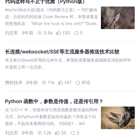
代码这样写不止于优雅（Python版）
Martin(Bob大叔)曾在《代码整洁之道》一书打趣地
说：当你的代码在做 Code Review 时，审查者要是
愤怒地吼道： “What the fuck is this shit?”“Dude,
What the fuck！” 等言辞激烈的词语时，那说明你
刘志军
9年前
3.6k
130
5
写的代码是 Bad…
长连接/websocket/SSE等主流服务器推送技术比较
本文将介绍web常用的几种方式，希望给需要服务器端推送消息的同学
在选型上有一点启发。
携程技术
8年前
11k
147
评论
Python 函数中，参数是传值，还是传引用？
在 C/C++ 中，传值和传引用是函数参数传递的两种
方式，在Python中参数是如何传递的？回答这个问
题前，不如先来看两段代码。 代码段1： def
foo(arg): arg = 2 print(arg) a = 1 foo(a) # 输出：
刘志军
9年前
1.2k
35
3
2 print(a) # 输出：1…