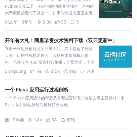
Python开发工具，它提供的功能非常强大，是构建
大型项目的理想工具之一，如果能挖掘出里面实用
技巧，能带来事半功倍的效果。 以下操作都是基于
刘志军
8年前
5.3k
93
5
Windows 平台下的默认KeyMap设置，在 Mac 也
是类似的。 开发项目时，文…
开年有大礼！阿里珍贵技术资料下载（双日更新中）
来自于阿里云栖社区的开年大礼，其中包含了云栖
大会、历届在线技术峰会、云栖技术直播核心资
料，总共会有 460 份资料合集哦，干货满满，小伙
伴抓紧收藏下载！
xiangdong
9年前
2.5k
192
评论
一个 Flask 应用运行过程剖析
一个 Flask 应用运转的背后又有哪些逻辑呢？这篇文章主要针对一个
Flask 应用的运行过程进行简要分析。
醋
9年前
1.8k
38
评论