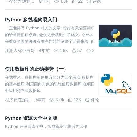
一个普普通通简简单单
8年前
1.6k
22
评论
Python 多线程简易入门
一直懒得写 Python 相关的文章, 恰好有天需要简单
的给童鞋们讲点课, 仓促之余就诞生了此文. 今天本
来准备全面的聊聊有关高性能并发这个话题来着, 但
是周末马上要来了啊. 所以我就取了其中的一点来介
江湖人称小白哥
9年前
1.9k
57
2
绍, 关于其他的方面, 有兴趣的小伙伴可以和我交流.
使用数据库的正确姿势（一）
在我看来，数据库的使用方面分为三个层次 数据库
的基本使用 利用面向对象的思维使用数据库 在项目
中应用分布式数据库
程序员在深圳
9年前
3.0k
123
评论
Python 资源大全中文版
Python 开发武库全书，练成葵花宝典后的续作