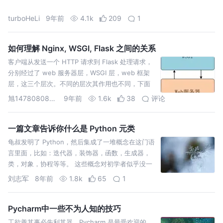
turboHeLi
9年前
4.1k
209
1
如何理解 Nginx, WSGI, Flask 之间的关系
客户端从发送一个 HTTP 请求到 Flask 处理请求，
分别经过了 web 服务器层，WSGI 层，web 框架
层，这三个层次。不同的层次其作用也不同，下面
简要介绍各层的作用。
旭1478080873000
9年前
1.6k
38
评论
一篇文章告诉你什么是 Python 元类
龟叔发明了 Python，然后集成了一堆概念在这门语
言里面，比如：迭代器，装饰器，函数，生成器，
类，对象，协程等等。 这些概念对初学者似乎没一
个好懂的，不过还有比这更难的概念，它是 Python
刘志军
8年前
1.8k
65
1
世界中的造物主，虽然我们很少去直接使用它，但
天天都在用，它就是今天的主角-----…
Pycharm中一些不为人知的技巧
工欲善其事必先利其器，Pycharm 是最受欢迎的