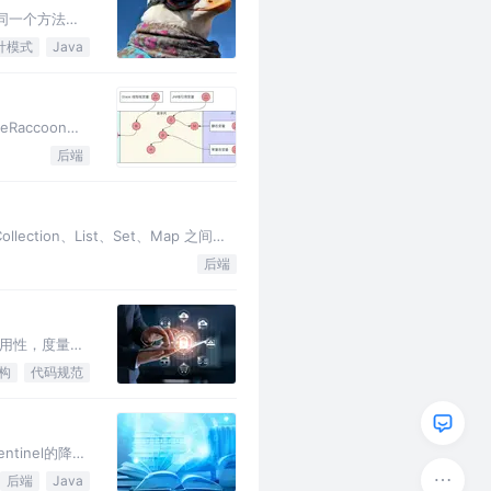
同一个方法。
计模式
Java
Raccoon、
后端
tion、List、Set、Map 之间各
后端
用性，度量等
构
代码规范
inel的降
后端
Java