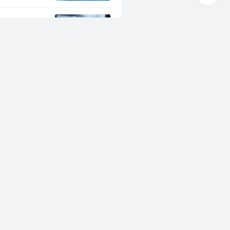
nStage接
函数式编程
Java
s--plus一
后端
境的日志结
后端
面试
座右铭：“偷懒”是人类进步的第一推
后端
DevOps