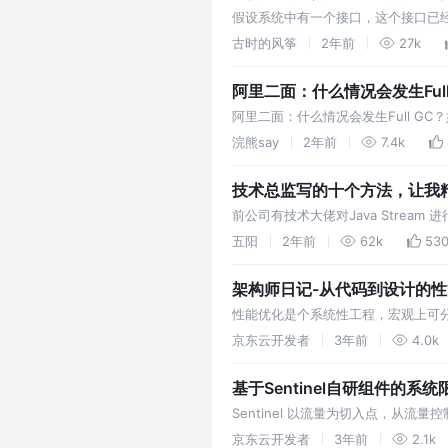
假设系统中有一个接口，这个接口已
然后你就在接口中添加了这个方法的定
古时的风筝
2年前
27k
阿里二面：什么情况会发生Full 
阿里二面：什么情况会发生Full GC？
知乎：一只大狸花啊、稀土掘金：浣熊s
浣熊say
2年前
7.4k
技术总监写的十个方法，让我精通
前公司有技术大佬对Java Stream 
种类型转化 。
五阳
2年前
62k
53
架构师日记-从代码到设计的性
性能优化是个系统性工程，宏观上可
多个子项。 本文将重点从代码和设
京东云开发者
3年前
4.0k
基于Sentinel自研组件的
Sentinel 以流量为切入点，从流
级、限流、系统负载保护功能
京东云开发者
3年前
2.1k