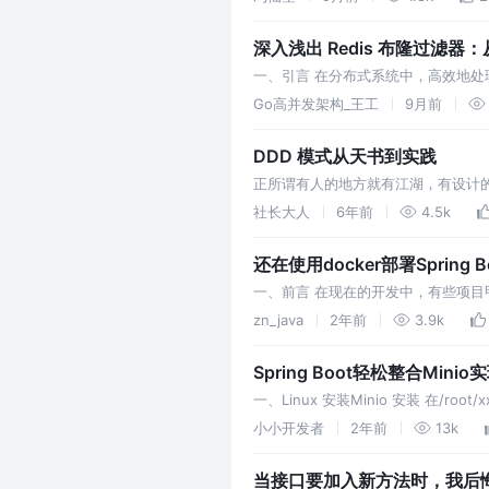
深入浅出 Redis 布隆过滤器
一、引言 在分布式系统中，高效地
量的商品查询请求扑面而来，其中不乏
Go高并发架构_王工
9月前
DDD 模式从天书到实践
正所谓有人的地方就有江湖，有设计的
能满足，业务线也很短，此时系统的一
社长大人
6年前
4.5k
还在使用docker部署Spri
一、前言 在现在的开发中，有些项目甲
行项目的部署 二、编写shell脚本 把port=
zn_java
2年前
3.9k
Spring Boot轻松整合Min
一、Linux 安装Minio 安装 在/ro
令进行下载 下载完成后如下所示： 
小小开发者
2年前
13k
当接口要加入新方法时，我后