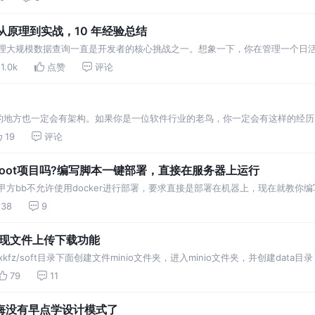
：从原理到实战，10 年经验总结
处理大规模数据查询一直是开发者的核心挑战之一。想象一下，你在管理一个日
一些“不存在”的无效请求
1.0k
点赞
评论
地方也一定会有架构。如果你是一位软件行业的老鸟，你一定会有这样的经历：一
切都看起来很 nice，但随着迭代的不断演化，以及业务逻辑越来越复杂，我
19
评论
ng Boot项目吗?编写脚本一键部署，直接在服务器上运行
方bb不允许使用docker进行部署，要求直接是部署在机器上，现在就教你编写s
9999`` jar_
38
9
io实现文件上传下载功能
ot/xxkfz/soft目录下面创建文件minio文件夹，进入minio文件夹，并创建data
设置账
79
11
悔没有早点学设计模式了