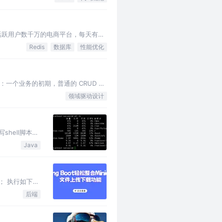
活跃用户数千万的电商平台，每天有海
Redis
数据库
性能优化
个业务的初期，普通的 CRUD 就
们的系统也越来越冗杂，模块彼此关…
领域驱动设计
hell脚本进
Java
目录； 执行如下命
后端