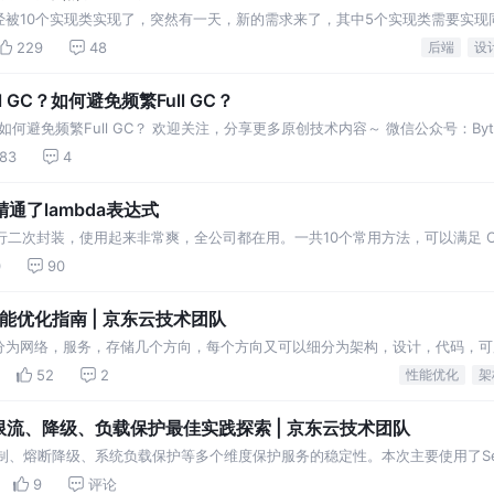
经被10个实现类实现了，突然有一天，新的需求来了，其中5个实现类需要实现
义，想着一切都很完美。 当你在接口和其中5个实现类
229
48
后端
设
GC？如何避免频繁Full GC？
如何避免频繁Full GC？ 欢迎关注，分享更多原创技术内容～ 微信公众号：Byte
ay 微信公众号海量Ja
83
4
了lambda表达式
进行二次封装，使用起来非常爽，全公司都在用。一共10个常用方法，可以满足 Collec
0
90
能优化指南 | 京东云技术团队
分为网络，服务，存储几个方向，每个方向又可以细分为架构，设计，代码，可
计两个子项展开，谈谈那些提升性能的知识点。
52
2
性能优化
架
系统限流、降级、负载保护最佳实践探索 | 京东云技术团队
量控制、熔断降级、系统负载保护等多个维度保护服务的稳定性。本次主要使用了Sent
9
评论