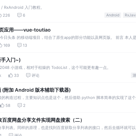
 RxAndroid 入门教程。
226
6
Android
RxJav
应用——vue-toutiao
s 2.0 高仿 今日头条 的移动端项目，结合了原生app的部分功能以及网页版。 前言 本人
仿webapp的好项目。由此在有了一定的技术积累后，开始构思使用…
169
13
(新手入门~)
一个 2048 小游戏，相对于枯燥的 TodoList，这个可能更有趣一点。
k
33
评论
(附加 Android 版本辅助下载器)
的构造过程，主要知识点也是这个，然后借助 python 脚本简单的实现了这
加上有了 Android 版本的辅助小工具，可以在手机端想怎么保存就怎么保
58
2
采集爬取百度网盘分享文件实现网盘搜索（二）
分享列表。同样的原理，也是找到百度获取分享列表的接口，然后去循环就可以
1
评论