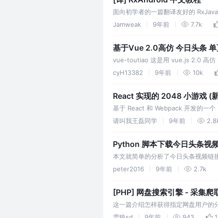
面向初学者的一篇翻译友好的 RxJava /
Jamweak
9年前
7.7k
基于Vue 2.0高仿 今日头条 单页
vue-toutiao 这是用 vue.j
过程中，在GitHub上看到了很多高
cyH13382
9年前
10k
React 实现的 2048 小游戏 
基于 React 和 Webpack 开发的
请叫我王磊同学
9年前
2.8
Python 脚本下载今日头条视频 
本文就简单的分析了今日头条视频链接
了，不用之前那么手动的进行操作了。
peter2016
9年前
2.7k
分享，如果有打赏那就更好了！
[PHP] 网盘搜索引擎 - 
这一篇介绍怎样获得指定网盘用户的
雪狼sd
9年前
943
1