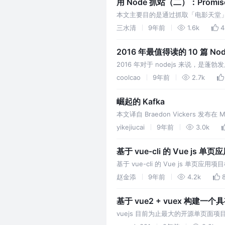
用 Node 抓站（二）：Promi
本文主要目的是通过抓取「电影天堂
三水清
9年前
1.6k
4
2016 年最值得读的 10 篇 Nod
2016 年对于 nodejs 来说，是
等相关的文章，队不平凡的 2016 做
coolcao
9年前
2.7k
崛起的 Kafka
本文译自 Braedon Vickers 
间耦合降到最低，同时能让整个系统
yikejiucai
9年前
3.0k
基于 vue-cli 的 Vue js 
基于 vue-cli 的 Vue js 
等。
赵金添
9年前
4.2k
基于 vue2 + vuex 构建
vuejs 目前为止最大的开源单页面项