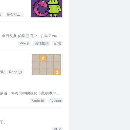
a
掘金翻译计划
是 今日头条 的重度用户，在学习vue.js
Vue.js
前端框架
前端
游戏
React.js
个逻辑，将页面中的视频下载到本地
存！如果觉得文章不错，就记得多多扩散
Android
Python
了。
PHP