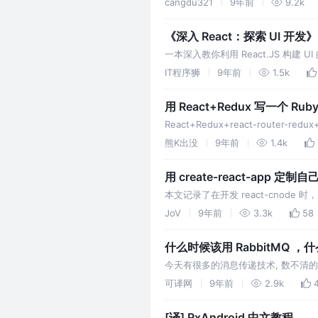
cangdu321
9年前
9.2k
《深入 React：探索 UI 开发
一本深入教你利用 React.JS 构建
助。
IT程序狮
9年前
1.5k
用 React+Redux 写一个 Rub
React+Redux+react-router-
录成长的痕迹
熊K出没
9年前
1.4k
用 create-react-app 定制
本文记录了在开发 react-cnode 时，所
经提供了丰富的功能，该模板是基于 cre
JoV
9年前
3.3k
58
了一些定制。
什么时候该用 RabbitMQ ，什么
今天有很多的消息传递技术, 数不清的 
选择，选择正确的消息传递技术的问题
可译网
9年前
2.9k
我来说，合适的工具是什么? 更糟
[译] RxAndroid 中文教程