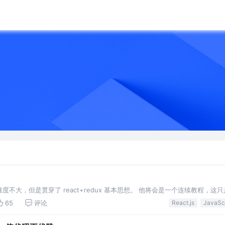
不大，但是贯穿了 react+redux 基本思想。 他将会是一个连续教程，这
异步等内容，也不涉及 react 性能优化，不可变数据 immutable.js 的内容。但
65
评论
React.js
度一步一步提升，在后续章节有分析和使用。