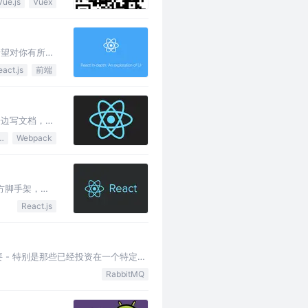
Vue.js
Vuex
，希望对你有所帮
eact.js
前端
写代码一边写文档，记
Script 6
Webpack
秀的官方脚手架，已
据个人的需要进行
React.js
需要 - 特别是那些已经投资在一个特定的
的工作以满足业务需求? 鉴于此，对
RabbitMQ
查是至关重要的。