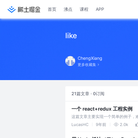
首页
沸点
课程
APP
like
ChengXiang
更多收藏集
21篇文章 · 0订阅
一个 react+redux 工程实例
这篇文章主要实现一个简单的例子，难度
涉及 redux 中间件，redux 处理
LucasHC
9年前
2.0k
容，都会随着这个 demo 的复杂