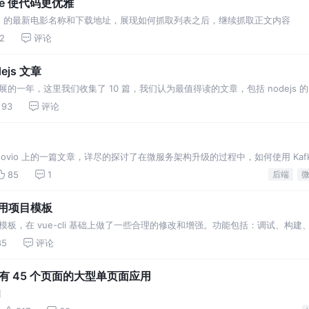
se 使代码更优雅
」的最新电影名称和下载地址，展现如何抓取列表之后，继续抓取正文内容
2
评论
ejs 文章
蓬勃发展的一年，这里我们收集了 10 篇，我们认为最值得读的文章，包括 nodejs
个回顾
93
评论
发布在 Movio 上的一篇文章，详尽的探讨了在微服务架构升级的过程中，如何使用 Kaf
在保证高可用的前提下做到高可扩展。
85
1
后端
单页应用项目模板
单页应用项目模板，在 vue-cli 基础上做了一些合理的修改和增强。功能包括：调试
85
评论
一个具有 45 个页面的大型单页面应用
目