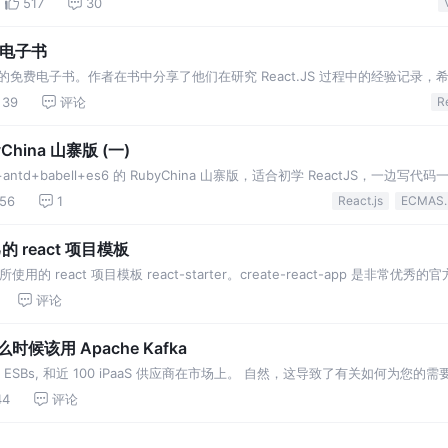
517
30
》电子书
 UI 的免费电子书。作者在书中分享了他们在研究 React.JS 过程中的经验记录
39
评论
R
yChina 山寨版 (一)
redux+antd+babell+es6 的 RubyChina 山寨版，适合初学 ReactJS，一边
56
1
React.js
ECMA
自己的 react 项目模板
使用的 react 项目模板 react-starter。create-react-app 是非常优
ate-react-app 创建的项目 eject 后，在不影响原有功能的前提下，根
评论
时候该用 Apache Kafka
ESBs, 和近 100 iPaaS 供应商在市场上。 自然，这导致了有关如何为您的
 。我们批发选择吗? 用正确的工具做正确的工作? 我们有没有正确地布置手头
44
评论
糕的是，详尽的市场分析可能永远无法完成，但由于集成代码的平均寿命，尽职调