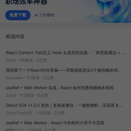
精选内容
React Context 与自定义 Hook 从底层到实践：「跨层级通信 + 副作用封装」全解析
dzhd
·
99阅读
·
3点赞
我排查了一个React内存泄漏——罪魁祸首是这3个被忽略的清理函数
kyriewen
·
91阅读
·
0点赞
useRef + Web Worker 实战：React 如何优雅地拥抱多线程
dzhd
·
112阅读
·
6点赞
GenUI SDK v1.3.0 发布｜多框架兼容，一键换物料，渲染器 & 演练场全面增强！
OpenTiny社区
·
118阅读
·
2点赞
useRef + Web Worker：React 中的耗时计算不卡页面
嘟嘟0717
·
171阅读
·
9点赞