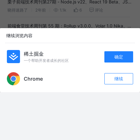
栗子前端技术周刊第27期 - Node.js v22、React 19 Beta、JS
Naked Day...
晓得迷路了
2年前
1.1k
6
评论
前端食堂技术周刊第 55 期：Rollup v3.0.0、Volar 1.0 Nika、
TypeScript 十年、2022 Web 网络年鉴
童欧巴
3年前
8.6k
32
2
继续浏览内容
栗子前端技术周刊第9期 - Oxlinx、Bun 1.0.18、VSCode
稀土掘金
确定
2023.11...
晓得迷路了
2年前
884
6
评论
一个帮助开发者成长的社区
APP内打开
栗子前端技术周刊第23期 - Bun Window 即将来临、Redis 不再
Chrome
继续
评论
收藏
“开源”、Babylon.js 7.0...
晓得迷路了
2年前
810
4
评论
7
关注
栗子前端技术周刊第14期 - HarmonyOS Next、Node
v21.6.0、npm 数字回顾...
晓得迷路了
2年前
771
6
评论
友情链接：
胸部热身