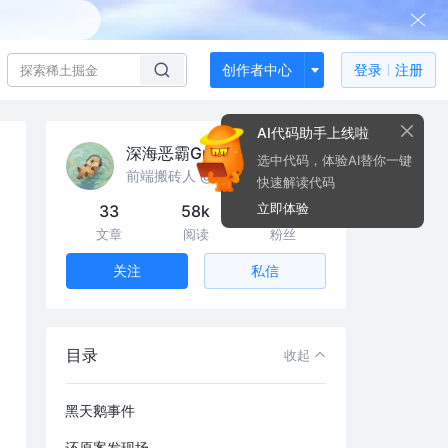
创作者中心
登录
注册
AI代码助手上线啦
深海恶霸Grace
选中代码，体验AI替你一键
前端搬砖人 @苏州康养集团
快速解读代码
立即体验
33
58k
117
文章
阅读
粉丝
私信
关注
目录
收起
黑天鹅事件
还原案发现场