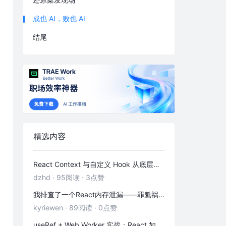
成也 AI，败也 AI
结尾
精选内容
React Context 与自定义 Hook 从底层到实践：「跨层级通信 + 副作用封装」全解析
dzhd
·
95阅读
·
3点赞
我排查了一个React内存泄漏——罪魁祸首是这3个被忽略的清理函数
kyriewen
·
89阅读
·
0点赞
useRef + Web Worker 实战：React 如何优雅地拥抱多线程