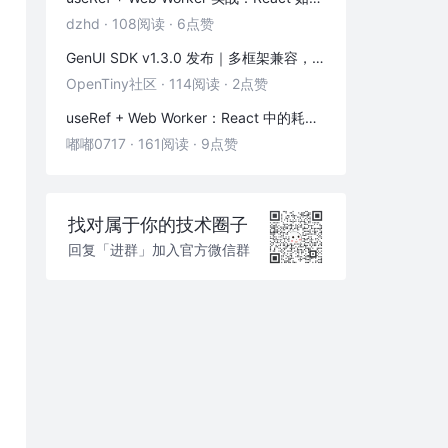
dzhd
·
108阅读
·
6点赞
GenUI SDK v1.3.0 发布｜多框架兼容，一键换物料，渲染器 & 演练场全面增强！
OpenTiny社区
·
114阅读
·
2点赞
useRef + Web Worker：React 中的耗时计算不卡页面
嘟嘟0717
·
161阅读
·
9点赞
找对属于你的技术圈子
回复「进群」加入官方微信群