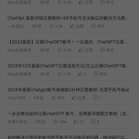
Mac的实验室
3年前
5.4k
点赞
评论
ChatGpt 最新详细注册教程+86手机号无法验证的解决方法教程
分享
一休笔记
3年前
1.3k
点赞
评论
【2023最新】注册ChatGPT账号！一次成功、ChatGPT注册教
程！在国内也可以轻松注册 ChatGPT 和 OpenAI｜解决海外手机
Mac的实验室
3年前
2.8k
点赞
评论
号无法验证问题
2023年12月最新ChatGPT注册流程方法|怎么注册ChatGPT账
号？
Mac的实验室
2年前
1.3k
2
评论
2024年最新chatgpt账号保姆级2分钟注册教程-无需手机号验证
Gary1082
2年前
807
点赞
1
一步步教你如何注册chatGTP 账号，全网最详细图文教程（含手
机号验证和魔法）
木雨小学生
3年前
28k
12
8
如何解决注册谷歌账号时手机号无法验证的问题，移动端可以跳