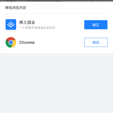
注册Chatgpt手机号无法验证出现“Your account was flagged
继续浏览内容
for potential abuse”提示账号被标记滥用的最新解决办法
Mac的实验室
3年前
1.0k
点赞
1
保姆教程 | 解决注册谷歌账号时手机号无法验证的问题，移动端
稀土掘金
确定
一个帮助开发者成长的社区
可以跳过或通过手机号验证！
Mac的实验室
3年前
2.4k
点赞
评论
APP内打开
Chrome
继续
友情链接：
评论
收藏
6
关注
@脉动 #打篮球喝脉动 #国际热点事件追踪 #犯罪现场记录 #打击恐怖犯罪 #
保护青少年成长
中亚牧羊犬
#宏观分析 #掘金计划2026 #燃起来了大国重器 #真财实学计划
英杰带叶灵和谢锋去见敏君，无意中得知陈玉消息#一起追剧#百万新娘之爱
无悔 #那些年追过的剧
旅顺收回的一波三折 #旅顺 #大国博弈 #近代史 #人文星闪耀计划 #文脉里的
中国
李卫这事办的真出彩，一方面借着确凿罪证名正言顺除掉带头抵制摊丁入亩
的黄伦，震慑地方一众官员，另一方面实实在在帮蒙冤受难的刘王氏讨回公
道#雍正王朝 #精彩片段 #好剧推荐 #因为一个片段看了整部剧 #我的观影报
告
我在即梦发现了一个超棒的故事！#新黑风复仇名场面-做同款 #即梦AI
接上个视频，明天（8.8）出发#点亮你的旅行地图 #准备出发 #广西桂林