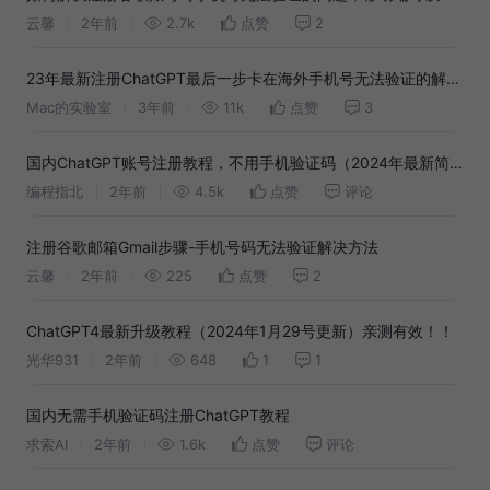
过或通过手机号验证
云馨
2年前
2.7k
点赞
2
23年最新注册ChatGPT最后一步卡在海外手机号无法验证的解决
方案！详细步骤100%看明白ChatGPT注册教程！
Mac的实验室
3年前
11k
点赞
3
国内ChatGPT账号注册教程，不用手机验证码（2024年最新简
化版）
编程指北
2年前
4.5k
点赞
评论
注册谷歌邮箱Gmail步骤-手机号码无法验证解决方法
云馨
2年前
225
点赞
2
ChatGPT4最新升级教程（2024年1月29号更新）亲测有效！！
光华931
2年前
648
1
1
国内无需手机验证码注册ChatGPT教程
求索AI
2年前
1.6k
点赞
评论