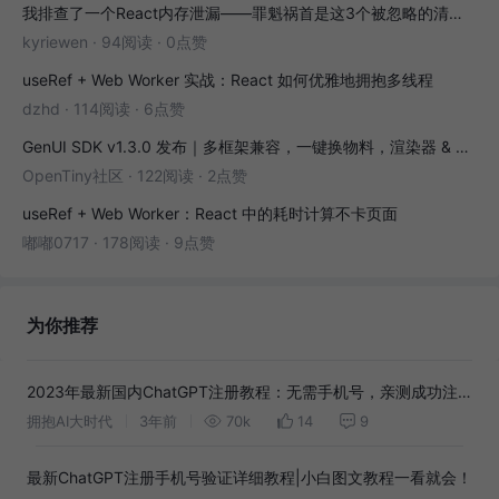
我排查了一个React内存泄漏——罪魁祸首是这3个被忽略的清理函数
kyriewen
·
94阅读
·
0点赞
useRef + Web Worker 实战：React 如何优雅地拥抱多线程
dzhd
·
114阅读
·
6点赞
GenUI SDK v1.3.0 发布｜多框架兼容，一键换物料，渲染器 & 演练场全面增强！
OpenTiny社区
·
122阅读
·
2点赞
useRef + Web Worker：React 中的耗时计算不卡页面
嘟嘟0717
·
178阅读
·
9点赞
为你推荐
2023年最新国内ChatGPT注册教程：无需手机号，亲测成功注
册！
拥抱AI大时代
3年前
70k
14
9
最新ChatGPT注册手机号验证详细教程|小白图文教程一看就会！