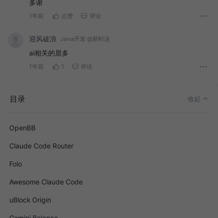
多谢
1年前
点赞
评论
迎风破浪
Java开发 @新时达
ai相关的居多
Prompt Optimizer
1年前
1
评论
Web Dev For Beginners
ML For Beginners
目录
收起
WebAgent
OpenBB
Claude Code Router
Folo
Awesome Claude Code
uBlock Origin
Gemini Balance