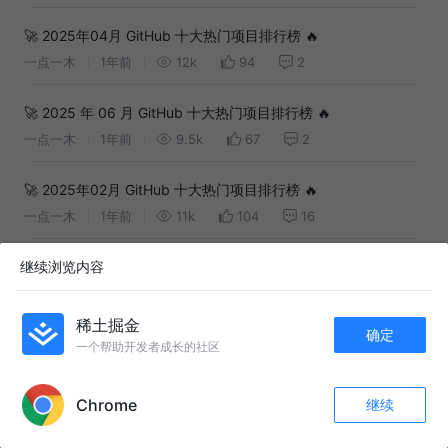
🚀 2025年04月 GitHub 十大热门项目排行榜 🔥
一点一木
1年前
12k
94
2
🚀 2025 年 06 月 GitHub 十大热门项目排行榜 🔥
一点一木
1年前
9.5k
67
2
🚀 2025年02月 GitHub 十大热门项目排行榜 🔥
一点一木
1年前
11k
104
16
继续浏览内容
🚀 2025年01月 GitHub 十大热门项目排行榜 🔥
一点一木
1年前
17k
187
11
稀土掘金
确定
🚀 2024年12月 GitHub 十大热门项目排行榜 🔥
一个帮助开发者成长的社区
APP内打开
一点一木
1年前
13k
208
12
Chrome
继续
收藏
76
3
友情链接：
关注