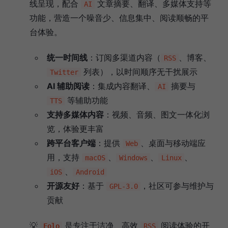
线呈现，配合
文章摘要、翻译、多媒体支持等
AI
功能，营造一个噪音少、信息集中、阅读顺畅的平
台体验。
统一时间线
：订阅多渠道内容（
、博客、
RSS
列表），以时间顺序无干扰展示
Twitter
AI 辅助阅读
：集成内容翻译、
摘要与
AI
等辅助功能
TTS
支持多媒体内容
：视频、音频、图文一体化浏
览，体验更丰富
跨平台客户端
：提供
、桌面与移动端应
Web
用，支持
、
、
、
macOS
Windows
Linux
、
iOS
Android
开源友好
：基于
，社区可参与维护与
GPL‑3.0
贡献
💡
是专注于洁净、高效
阅读体验的开
Folo
RSS