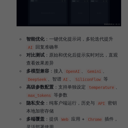
智能优化
：一键优化提示词，多轮迭代提升
回复准确率
AI
对比测试
：原始和优化后提示实时对比，直观
查看效果差异
多模型兼容
：接入
、
、
OpenAI
Gemini
、智谱
、
等
DeepSeek
AI
SiliconFlow
高级参数配置
：支持单独设定
、
temperature
等参数
max_tokens
隐私安全
：纯客户端运行，历史与
密钥
API
本地加密存储
多端覆盖
：提供
应用 +
插件，
Web
Chrome
灵活部署使用