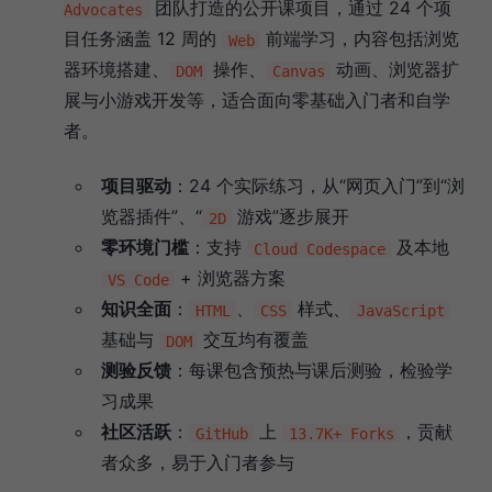
团队打造的公开课项目，通过 24 个项
Advocates
目任务涵盖 12 周的
前端学习，内容包括浏览
Web
器环境搭建、
操作、
动画、浏览器扩
DOM
Canvas
展与小游戏开发等，适合面向零基础入门者和自学
者。
项目驱动
：24 个实际练习，从“网页入门”到“浏
览器插件”、“
游戏”逐步展开
2D
零环境门槛
：支持
及本地
Cloud Codespace
+ 浏览器方案
VS Code
知识全面
：
、
样式、
HTML
CSS
JavaScript
基础与
交互均有覆盖
DOM
测验反馈
：每课包含预热与课后测验，检验学
习成果
社区活跃
：
上
，贡献
GitHub
13.7K+ Forks
者众多，易于入门者参与