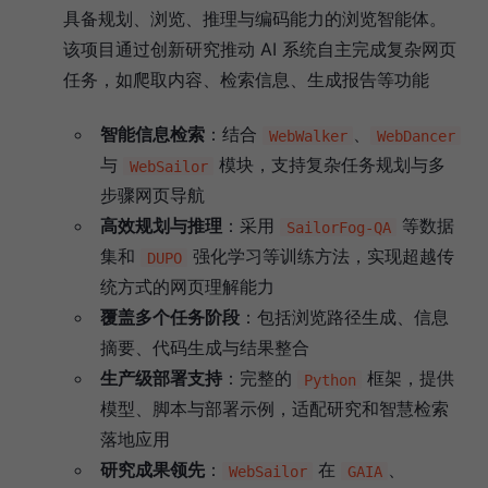
具备规划、浏览、推理与编码能力的浏览智能体。
该项目通过创新研究推动 AI 系统自主完成复杂网页
任务，如爬取内容、检索信息、生成报告等功能
智能信息检索
：结合
、
WebWalker
WebDancer
与
模块，支持复杂任务规划与多
WebSailor
步骤网页导航
高效规划与推理
：采用
等数据
SailorFog‑QA
集和
强化学习等训练方法，实现超越传
DUPO
统方式的网页理解能力
覆盖多个任务阶段
：包括浏览路径生成、信息
摘要、代码生成与结果整合
生产级部署支持
：完整的
框架，提供
Python
模型、脚本与部署示例，适配研究和智慧检索
落地应用
研究成果领先
：
在
、
WebSailor
GAIA