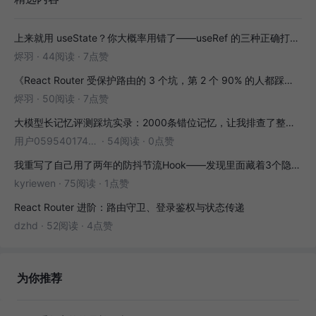
上来就用 useState？你大概率用错了——useRef 的三种正确打开方式
烬羽
·
44阅读
·
7点赞
《React Router 受保护路由的 3 个坑，第 2 个 90% 的人都踩过》
烬羽
·
50阅读
·
7点赞
大模型长记忆评测踩坑实录：2000条错位记忆，让我排查了整整3小时
用户05954017446
·
54阅读
·
0点赞
我重写了自己用了两年的防抖节流Hook——发现里面藏着3个隐藏bug
kyriewen
·
75阅读
·
1点赞
React Router 进阶：路由守卫、登录鉴权与状态传递
dzhd
·
52阅读
·
4点赞
为你推荐