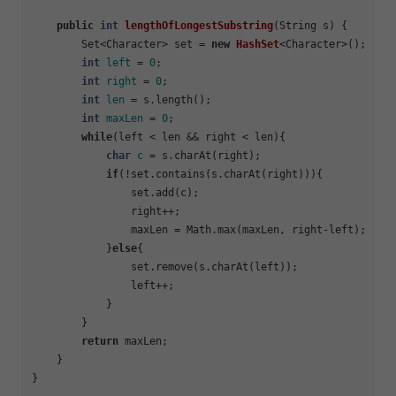
public
int
lengthOfLongestSubstring
(String s)
 {

        Set<Character> set = 
new
HashSet
<Character>();

int
left
=
0
;

int
right
=
0
;

int
len
=
 s.length();

int
maxLen
=
0
;

while
(left < len && right < len){

char
c
=
 s.charAt(right);

if
(!set.contains(s.charAt(right))){

                set.add(c);

                right++;

                maxLen = Math.max(maxLen, right-left);

            }
else
{

                set.remove(s.charAt(left));

                left++;

            }

        }

return
 maxLen;

    }
