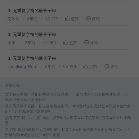
3. 无重复字符的最长子串
南汐汐
4年前
217
点赞
评论
3. 无重复字符的最长子串
小里li
2年前
180
点赞
评论
3. 无重复字符的最长子串
zhenliang_Horn
5年前
120
点赞
评论
友情链接：
女子在云南旅行误把丧葬品当纪念品买下，被当地热心老乡提醒才知道；当
地政府介入后已妥善解决
外交局势浮于表面，私人复仇藏在细节。 #抖音精选补完计划 #韩剧 #金特务
#了不起的精讲团 #深度解析
学习汉字“我、八、兲” #幼儿识字#成人识字 #认字识字#生僻字@DOU+小助
手
第 720 集 | 内燃机三大高光时刻，100%令你热血沸腾 #原创动画 #二次元 #
沙雕动画 #矩焰小助手 #虾仁动画