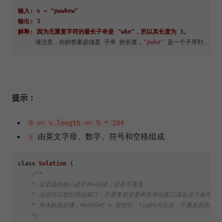
输入: s = "pwwkew"
输出: 3
解释: 因为无重复字符的最长子串是 "wke"，所以其长度为 3。
     请注意，你的答案必须是 子串 的长度，
"pwke"
提示：
0 <= s.length <= 5 * 104
由英文字母、数字、符号和空格组成
s
class
Solution
 {

/**

    * 这道题的核心是子串=连续，还有不重复；

    * 连续可以想到滑动窗口，不重复就是要构造滑动窗口满足这个条件，由
    * 具体解题步骤，HashSet + 双指针。right向右走，不重复则加上rig
    */