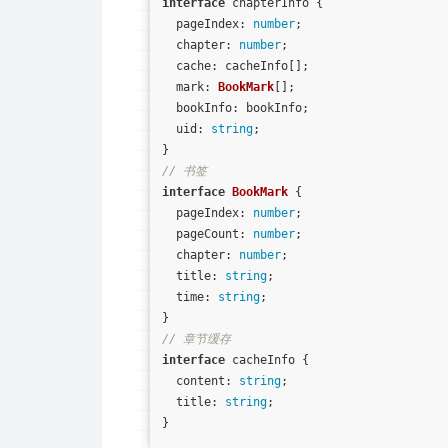
interface
 chapterInfo {

pageIndex
: 
number
;

chapter
: 
number
;

cache
: cacheInfo[];

mark
: 
BookMark
[];

bookInfo
: bookInfo;

uid
: 
string
;

// 书签
interface
BookMark
 {

pageIndex
: 
number
;

pageCount
: 
number
;

chapter
: 
number
;

title
: 
string
;

time
: 
string
;

// 章节缓存
interface
 cacheInfo {

content
: 
string
;

title
: 
string
;
