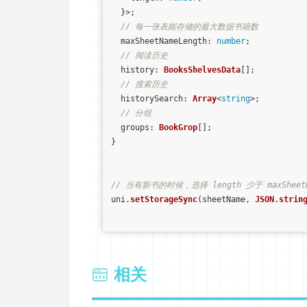
  }>;

// 每一张表能存储的最大数据书籍数
maxSheetNameLength
: 
number
;

// 阅读历史
history
: 
BooksShelvesData
[];

// 搜索历史
historySearch
: 
Array
<
string
>;

// 分组
groups
: 
BookGrop
[];

}

// 当有新书的时候，选择 length 少于 maxSheet
uni.
setStorageSync
(sheetName, 
JSON
.
strin
相关