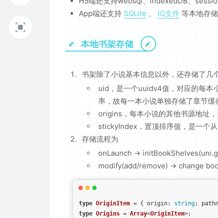
H5端还支持websql、indexedDB、session
App端还支持
SQLite
、
IO文件
等本地存
本地书架存储
书架除了小说基本信息以外，还存储了几
uid，是一个uuidv4值，对应的每本
率，故每一本小说单独存储了章节缓存内容）
origins，每本小说的其他书源地址
stickyIndex，置顶排序值，是一
存储流程为
onLaunch -> initBookShelves(uni.
modify(add/remove) -> change bo
type
OriginItem
 = { 
origin
: 
string
; 
path
type
Origins
 = 
Array
<
OriginItem
>;
