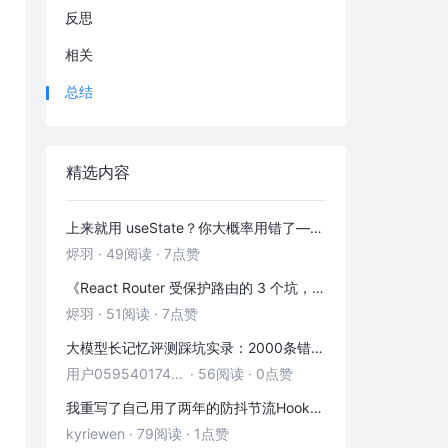
反思
相关
总结
精选内容
上来就用 useState？你大概率用错了——useRef 的三种正确打开方式
烬羽
·
49阅读
·
7点赞
《React Router 受保护路由的 3 个坑，第 2 个 90% 的人都踩过》
烬羽
·
51阅读
·
7点赞
大模型长记忆评测踩坑实录：2000条错位记忆，让我排查了整整3小时
用户05954017446
·
56阅读
·
0点赞
我重写了自己用了两年的防抖节流Hook——发现里面藏着3个隐藏bug
kyriewen
·
79阅读
·
1点赞