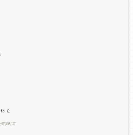
间
fo {

次阅读时间