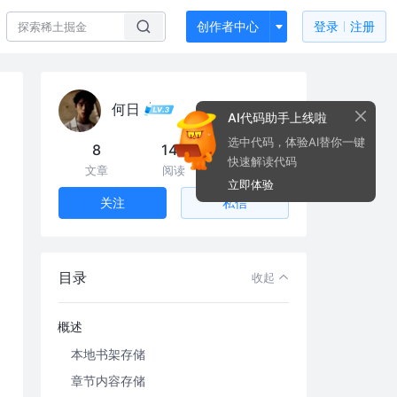
创作者中心
登录
注册
何日
AI代码助手上线啦
选中代码，体验AI替你一键
8
14k
43
快速解读代码
文章
阅读
粉丝
立即体验
私信
关注
目录
收起
概述
本地书架存储
章节内容存储