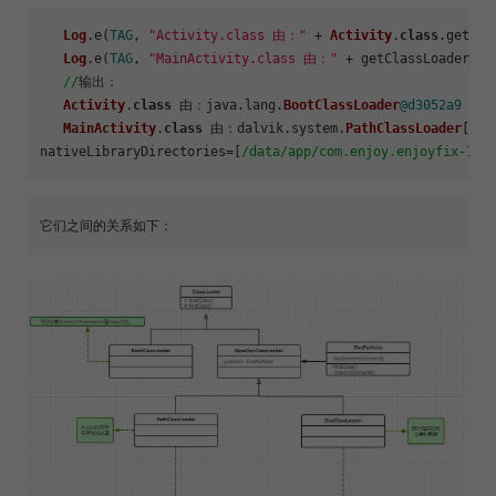
Log
.e(
TAG
, 
"Activity.class 由："
 + 
Activity
.
class
.getCla
Log
.e(
TAG
, 
"MainActivity.class 由："
 + getClassLoader() 
//
输出：

Activity
.
class
 由：java.lang.
BootClassLoader
@d3052a9
 加载

MainActivity
.
class
 由：dalvik.system.
PathClassLoader
[
Dex
nativeLibraryDirectories=[
/data/app
/com.enjoy.enjoyfix-1/l