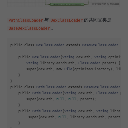
与
的共同父类是
PathClassLoader
DexClassLoader
。
BaseDexClassLoader
public 
class
DexClassLoader
extends
BaseDexClassLoader
{

    public 
DexClassLoader
(
String
 dexPath, 
String
 optimizedD
String
 librarySearchPath, 
ClassLoader
 parent) {

super
(dexPath, 
new
File
(optimizedDirectory), librar
    }

}

public 
class
PathClassLoader
extends
BaseDexClassLoader
{

    public 
PathClassLoader
(
String
 dexPath, 
ClassLoader
 pare
super
(dexPath, 
null
, 
null
, parent);

    }

    public 
PathClassLoader
(
String
 dexPath, 
String
 libraryS
super
(dexPath, 
null
, librarySearchPath, parent);

    }
