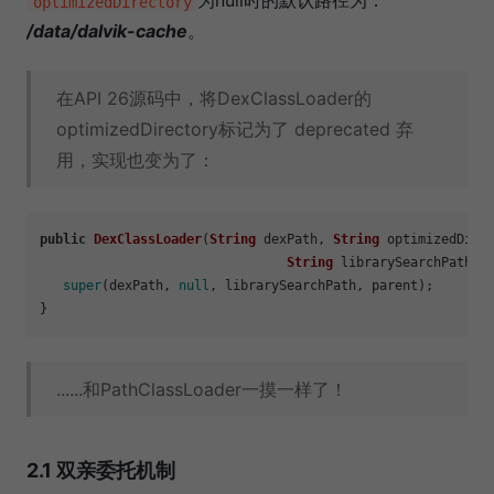
为null时的默认路径为：
optimizedDirectory
/data/dalvik-cache
。
在API 26源码中，将DexClassLoader的
optimizedDirectory标记为了 deprecated 弃
用，实现也变为了：
public
DexClassLoader
(
String
 dexPath, 
String
 optimizedDirec
String
 librarySearchPath, 
super
(dexPath, 
null
, librarySearchPath, parent);

......和PathClassLoader一摸一样了！
2.1 双亲委托机制