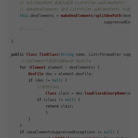
// splitDexPath 实现为返回 List<File>.add(dexPath)
// makeDexElements 会去 List<File>.add(dexPath) 中使
this
.
dexElements
 = 
makeDexElements
(
splitDexPath
(dexPath
                                           suppressedExcept
//.........
}

public
Class
findClass
(
String
 name, List<Throwable> suppre
//从element中获得代表Dex的 DexFile
for
 (
Element
 element : dexElements) {

DexFile
 dex = element.
dexFile
;

if
 (dex != 
null
) {

//查找class
Class
 clazz = dex.
loadClassBinaryName
(name,
if
 (clazz != 
null
) {

return
 clazz;

        	}

    	}

    }

if
 (dexElementsSuppressedExceptions != 
null
) {
