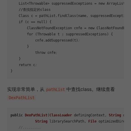
    List<Throwable> 
suppressedExceptions
 = new ArrayList<T
    //查找指定的class

    Class 
c
 = pathList.findClass(name, suppressedException
    if (
c
 == null) {

        ClassNotFoundException 
cnfe
 = new ClassNotFoundExc
        for (Throwable t : suppressedExceptions) {

            cnfe.addSuppressed(t)
;
        }

            throw cnfe
;
    }

    return c
;
实现非常简单，从
中查找class。继续查看
pathList
DexPathList
public
DexPathList
(
ClassLoader
 definingContext, 
String
 dexP
String
 librarySearchPath, 
File
 optimizedDirecto
//.........