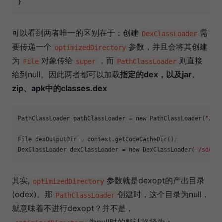
可以看到两者唯一的区别在于：创建
需
DexClassLoader
要传递一个
参数，并且会将其创建
optimizedDirectory
为
对象传给
，而
则直接
File
super
PathClassLoader
给到null。因此两者都可以加载
指定的dex，以及jar、
zip、apk中的classes.dex
PathClassLoader 
pathClassLoader
 = new PathClassLoader(
"/sd
File 
dexOutputDir
 = context.getCodeCacheDir()
;
DexClassLoader 
dexClassLoader
 = new DexClassLoader(
"/sdcar
其实,
参数就是dexopt的产出目录
optimizedDirectory
(odex)。那
创建时，这个目录为null，
PathClassLoader
就意味着不进行dexopt？并不是，