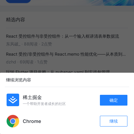
精选内容
React 受控组件与非受控组件：从一个输入框讲清表单数据流
东风破_
·
88阅读
·
2点赞
React 受控/非受控组件与 React.memo 性能优化——从本质到实战
dzhd
·
69阅读
·
1点赞
玩转 Flutter 项目依赖：从 pubspec.yaml 到实战包管理
继续浏览内容
GitLqr
·
70阅读
·
0点赞
构建无障碍组件之Listbox Pattern
稀土掘金
anOnion
·
65阅读
·
1点赞
确定
一个帮助开发者成长的社区
前端路由（三）：鉴权、拦截与重定向
APP内打开
凌涘
·
77阅读
·
6点赞
Chrome
继续
收藏
13
1
关注