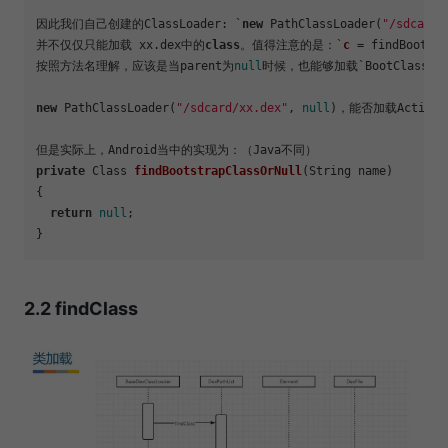
因此我们自己创建的ClassLoader: `
new
 PathClassLoader(
"/sdcard/
并不仅仅只能加载 xx.dex中的
class
。值得注意的是：`
c
 = findBootstr
按照方法名理解，应该是当parent为
null
时候，也能够加载`BootClassLo
new
 PathClassLoader(
"/sdcard/xx.dex"
, 
null
)，能否加载Activit
private
 Class 
findBootstrapClassOrNull
(
String name
)
{

return
null
;

2.2 findClass