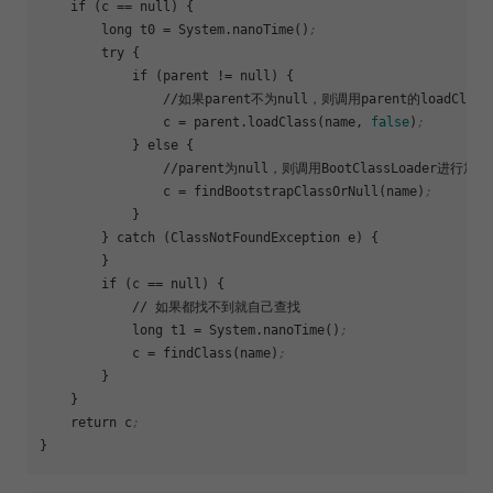
    if (
c
 == null) {

        long 
t0
 = System.nanoTime()
;
        try {

            if (parent != null) {

                //如果parent不为null，则调用parent的loadClas
c
 = parent.loadClass(name, 
false
)
;
            } else {

                //parent为null，则调用BootClassLoader进行加载 
c
 = findBootstrapClassOrNull(name)
;
            }

        } catch (ClassNotFoundException e) {

        }

        if (
c
 == null) {

            // 如果都找不到就自己查找

            long 
t1
 = System.nanoTime()
;
c
 = findClass(name)
;
        }

    }

    return c
;