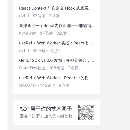
React Context 与自定义 Hook 从底层到实践：「跨层级通信 + 副作用封装」全解析
dzhd
·
87阅读
·
2点赞
我排查了一个React内存泄漏——罪魁祸首是这3个被忽略的清理函数
kyriewen
·
87阅读
·
0点赞
useRef + Web Worker 实战：React 如何优雅地拥抱多线程
dzhd
·
93阅读
·
6点赞
GenUI SDK v1.3.0 发布｜多框架兼容，一键换物料，渲染器 & 演练场全面增强！
OpenTiny社区
·
108阅读
·
2点赞
useRef + Web Worker：React 中的耗时计算不卡页面
嘟嘟0717
·
145阅读
·
9点赞
找对属于你的技术圈子
回复「进群」加入官方微信群