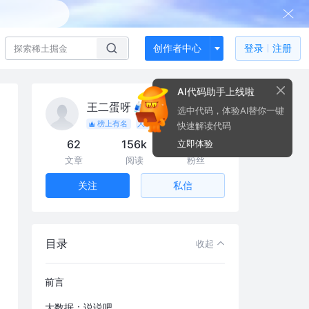
创作者中心
登录
注册
AI代码助手上线啦
王二蛋呀
选中代码，体验AI替你一键
榜上有名
人气作者
快速解读代码
62
156k
610
立即体验
文章
阅读
粉丝
私信
关注
目录
收起
前言
大数据：说说吧