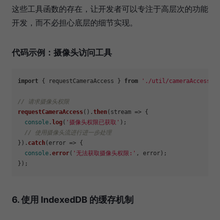
这些工具函数的存在，让开发者可以专注于高层次的功能
开发，而不必担心底层的细节实现。
代码示例：摄像头访问工具
import
 { requestCameraAccess } 
from
'./util/cameraAccessUt
// 请求摄像头权限
requestCameraAccess
().
then
(
stream
 =>
 {

console
.
log
(
'摄像头权限已获取'
);

// 使用摄像头流进行进一步处理
}).
catch
(
error
 =>
 {

console
.
error
(
'无法获取摄像头权限:'
, error);

6. 使用 IndexedDB 的缓存机制