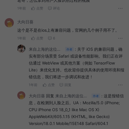
老哥，怎么拿到用户人脸识别过程的视频
1年前
点赞
评论
大向日葵
这个是不是在ios上有兼容问题，官网的几个例子用不了。
1年前
点赞
6
来自上海的这位朋友
:
关于 iOS 的兼容问题，确
作者
实有部分场景受 Safari 或设备性能影响。我们正在评
估通过 WebView 或其他方案（例如 TensorFlow
Lite）来优化支持。也欢迎你提供具体的使用环境和报
错信息，我们将进一步调试和改进！
1年前
点赞
回复
大向日葵
回复
来自上海的这位朋友
:
这是报错信
作者
息，在检测到人脸之后。UA：Mozilla/5.0 (iPhone;
CPU iPhone OS 18_0_1 like Mac OS X)
AppleWebKit/605.1.15 (KHTML, like Gecko)
深入解析 effet.js：人脸识别、添加、打卡与睡眠检测的项目结构揭秘
Version/18.0.1 Mobile/15E148 Safari/604.1