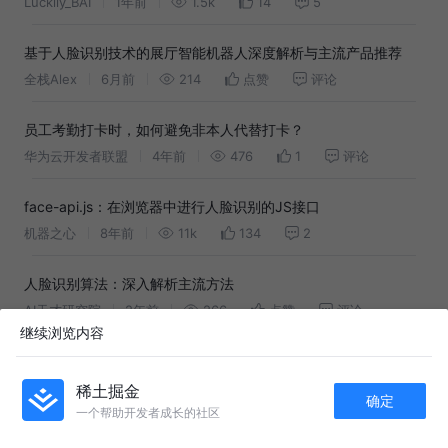
Luckily_BAI
1年前
1.5k
14
5
基于人脸识别技术的展厅智能机器人深度解析与主流产品推荐
全栈Alex
6月前
214
点赞
评论
员工考勤打卡时，如何避免非本人代替打卡？
华为云开发者联盟
4年前
476
1
评论
face-api.js：在浏览器中进行人脸识别的JS接口
机器之心
8年前
11k
134
2
人脸识别算法：深入解析主流方法
AI天才研究院
2年前
266
点赞
评论
继续浏览内容
吴琛：智慧工地——履约考勤系统的应用实践
腾讯云开发者
8年前
1.6k
5
评论
稀土掘金
确定
一个帮助开发者成长的社区
APP内打开
玩了一个人脸识别登录