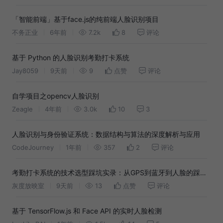
「智能前端」基于face.js的纯前端人脸识别项目
不务正业
6年前
7.2k
8
评论
基于 Python 的人脸识别考勤打卡系统
Jay8059
9天前
9
点赞
评论
自学项目之opencv人脸识别
Zeagle
4年前
3.0k
10
3
人脸识别与身份验证系统：数据结构与算法的深度解析与应用
CodeJourney
1年前
357
2
评论
考勤打卡系统的技术选型踩坑实录：从GPS到蓝牙到人脸的踩雷
之路
灰度放映室
9天前
13
点赞
评论
基于 TensorFlow.js 和 Face API 的实时人脸检测