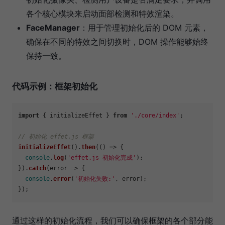
各个核心模块来启动面部检测和特效渲染。
FaceManager
：用于管理初始化后的 DOM 元素，
确保在不同的特效之间切换时，DOM 操作能够始终
保持一致。
代码示例：框架初始化
import
 { initializeEffet } 
from
'./core/index'
;

// 初始化 effet.js 框架
initializeEffet
().
then
(
() =>
 {

console
.
log
(
'effet.js 初始化完成'
);

}).
catch
(
error
 =>
 {

console
.
error
(
'初始化失败:'
, error);

通过这样的初始化流程，我们可以确保框架的各个部分能