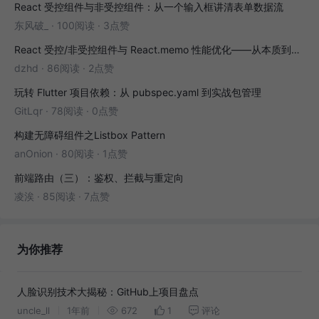
React 受控组件与非受控组件：从一个输入框讲清表单数据流
东风破_
·
100阅读
·
3点赞
React 受控/非受控组件与 React.memo 性能优化——从本质到实战
dzhd
·
86阅读
·
2点赞
玩转 Flutter 项目依赖：从 pubspec.yaml 到实战包管理
GitLqr
·
78阅读
·
0点赞
构建无障碍组件之Listbox Pattern
anOnion
·
80阅读
·
1点赞
前端路由（三）：鉴权、拦截与重定向
凌涘
·
85阅读
·
7点赞
为你推荐
人脸识别技术大揭秘：GitHub上项目盘点
uncle_ll
1年前
672
1
评论