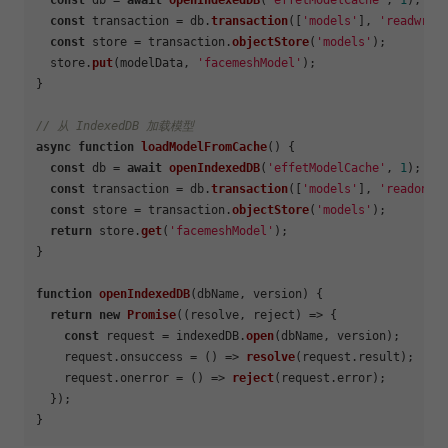
const
 db = 
await
openIndexedDB
(
'effetModelCache'
, 
1
);

const
 transaction = db.
transaction
([
'models'
], 
'readwrit
const
 store = transaction.
objectStore
(
'models'
);

  store.
put
(modelData, 
'facemeshModel'
);

}

// 从 IndexedDB 加载模型
async
function
loadModelFromCache
(
) {

const
 db = 
await
openIndexedDB
(
'effetModelCache'
, 
1
);

const
 transaction = db.
transaction
([
'models'
], 
'readonly
const
 store = transaction.
objectStore
(
'models'
);

return
 store.
get
(
'facemeshModel'
);

}

function
openIndexedDB
(
dbName, version
) {

return
new
Promise
(
(
resolve, reject
) =>
 {

const
 request = indexedDB.
open
(dbName, version);

    request.
onsuccess
 = 
() =>
resolve
(request.
result
);

    request.
onerror
 = 
() =>
reject
(request.
error
);

  });
