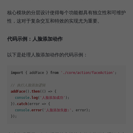
核心模块的分层设计使得每个功能都具有独立性和可维护
性，这对于复杂交互和特效的实现尤为重要。
代码示例：人脸添加动作
以下是处理人脸添加动作的代码示例：
import
 { addFace } 
from
'./core/action/faceAction'
;

// 执行人脸添加逻辑
addFace
().
then
(
() =>
 {

console
.
log
(
'人脸添加成功'
);

}).
catch
(
error
 =>
 {

console
.
error
(
'人脸添加失败:'
, error);
