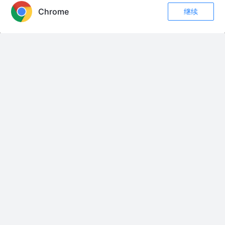
夜还不够黑丶
7年前
11k
102
17
Chrome
继续
收藏
35
12
关注
基于mobilenet的人脸识别落地产品
雕虫大师
2年前
328
点赞
2
浅谈人脸识别应用中的三种摄像头场景：系统内置 vs UVC
(RGB/IR)
墨狂之逸才
4月前
184
点赞
评论
友情链接：
Excel ROW函数全面指南
Excel ROWS函数使用指南
Excel SMALL函数全面指南
Excel SORT函数使用指南
Excel SPLIT函数终极指南
Excel SUBSTITUTE函数全解析
Excel SUM函数基础与进阶使用指南
Excel SUMIF函数深度解析
Excel SUMIFS函数详解及使用技巧
Excel SWITCH函数：简化复杂逻辑