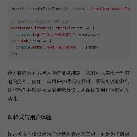
import
 { createFaceElements } 
from
'./core/dom/createFaceE
// 创建用于渲染特效的 DOM 元素
createFaceElements
().
then
(
elements
 =>
 {

console
.
log
(
'特效元素创建成功'
, elements);

}).
catch
(
error
 =>
 {

console
.
error
(
'特效元素创建失败:'
, error);

通过将特效元素与人脸特征点绑定，我们可以实现一些有
趣的交互。例如，当用户张嘴或眨眼时，系统可以检测到
这些动作并触发相应的视觉反馈，从而提升用户体验的互
动性。
9. 样式与用户体验
样式模块不仅仅是为了让特效看起来美观，更是为了确保