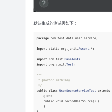
默认生成的测试类如下：
package
 com.test.data.user.service;

import
 static org.junit.
Assert
.*;

import
 com.test.
BaseTests
import
 org.junit.
Test
;

/**

 * @author mazhuang

 */
public 
class
UserSourceServiceTest
extends
@Test
    public void recordUserSource() {

    }

}
