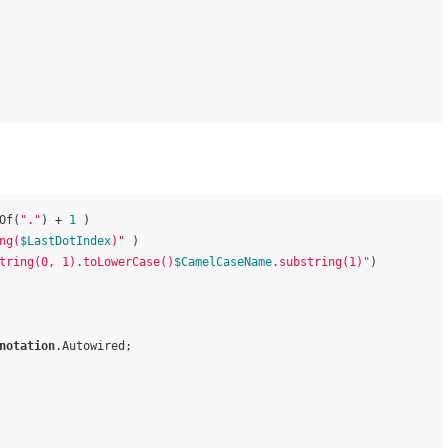
：
Of(
"."
) + 
1
 )

ng(
$LastDotIndex
)"
 )

tring(0, 1).toLowerCase()
$CamelCaseName
.substring(1)"
)

notation
.Autowired;
