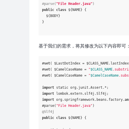
#parse(
"File Header.java"
)
public
class
 ${NAME} {

  ${BODY}

}

基于我们的需求，将其修改为以下内容即可
#
set
( $LastDotIndex = $CLASS_NAME.lastIndex
#
set
( $CamelCaseName = 
"
$CLASS_NAME
.substri
#
set
( $CamelCaseName = 
"
$CamelCaseName
.subs
import
import
import
 org.springframework.beans.factory.
an
#parse(
"File Header.java"
@Slf4j
public
class
 ${NAME} {
