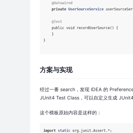
@Autowired
private
UserSourceService
 userSourceSer
@Test
    public void recordUserSource() {

    }

}

方案与实现
经过一番 search，发现 IDEA 的 Preference -
JUnit4 Test Class，可以自定义生成 JUn
这个模板原始内容是这样的：
import
static