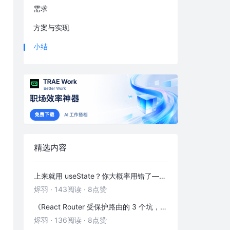
需求
方案与实现
小结
精选内容
上来就用 useState？你大概率用错了——useRef 的三种正确打开方式
烬羽
·
143阅读
·
8点赞
《React Router 受保护路由的 3 个坑，第 2 个 90% 的人都踩过》
烬羽
·
136阅读
·
8点赞