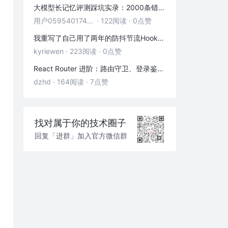
大模型长记忆评测踩坑实录：2000条错位记忆，让我排查了整整3小时
用户05954017446
·
122阅读
·
0点赞
我重写了自己用了两年的防抖节流Hook——发现里面藏着3个隐藏bug
kyriewen
·
223阅读
·
0点赞
React Router 进阶：路由守卫、登录鉴权与状态传递
dzhd
·
164阅读
·
7点赞
找对属于你的技术圈子
回复「进群」加入官方微信群