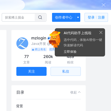
创作者中心
登录
注册
AI代码助手上线啦
mzlogin
选中代码，体验AI替你一键
Java开发 @公众号：闷骚的程序员
快速解读代码
榜上有名
优秀作者
立即体验
77
260k
489
文章
阅读
粉丝
私信
关注
目录
收起
背景