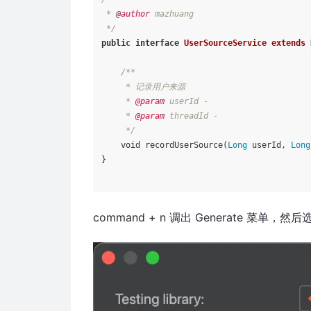
 * 
@author
 mazhuang

 */
public
interface
UserSourceService
extends
/**

     * 记录用户来源

     * 
@param
 userId -

     * 
@param
 threadId -

     */
    void recordUserSource(
Long
 userId, 
Long
}

command + n 调出 Generate 菜单