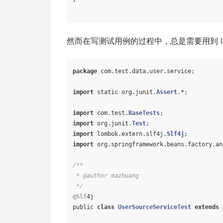
然而在写测试用例的过程中，总是需要用到 log
package
 com.test.data.user.service;

import
 static org.junit.
Assert
.*;

import
 com.test.
BaseTests
import
 org.junit.
Test
import
 lombok.extern.slf4j.
Slf4j
import
 org.springframework.beans.factory.an
/**

 * @author mazhuang

 */
@Slf
4j

public 
class
UserSourceServiceTest
extends