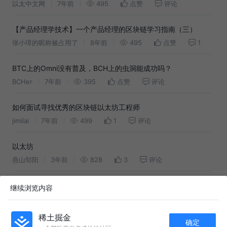
以太中文网
7年前
495
点赞
评论
【产品经理学技术】一个产品经理的区块链学习指南（三）
张小璋的昵称被占用了
8年前
495
点赞
1
BTC上的Omni没有普及，BCH上的虫洞能成功吗？
BCHer
7年前
395
点赞
评论
如何面试寻找优秀的区块链以太坊工程师
jimilai
7年前
499
1
评论
以太坊
燕山邹阳
3年前
828
3
评论
【墨夜拎月·web3.0·区块链】以太坊 面试题
继续浏览内容
墨夜拎月
2年前
797
1
评论
稀土掘金
确定
以太坊（ETH）价格在两年后达到3,000美元，更多的激动人心