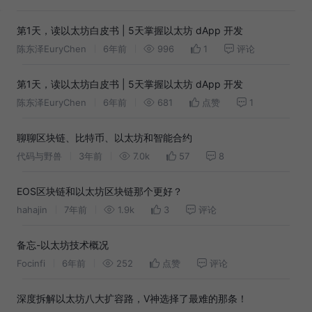
第1天，读以太坊白皮书 | 5天掌握以太坊 dApp 开发
陈东泽EuryChen
6年前
996
1
评论
第1天，读以太坊白皮书 | 5天掌握以太坊 dApp 开发
陈东泽EuryChen
6年前
681
点赞
1
聊聊区块链、比特币、以太坊和智能合约
代码与野兽
3年前
7.0k
57
8
EOS区块链和以太坊区块链那个更好？
hahajin
7年前
1.9k
3
评论
备忘-以太坊技术概况
Focinfi
6年前
252
点赞
评论
深度拆解以太坊八大扩容路，V神选择了最难的那条！