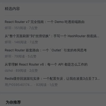
精选内容
React Router v7 完全指南：一个 Demo 吃透前端路由
烬羽
·
151阅读
·
7点赞
从"整个页面刷新"到"丝滑切换"：手写一个 HashRouter 彻底搞懂前端路由
烬羽
·
146阅读
·
7点赞
React Router 嵌套路由：一个 `Outlet` 引发的布局思考
烬羽
·
79阅读
·
5点赞
从零理解 React Router v6：每一个 API 都是怎么工作的
dzhd
·
89阅读
·
2点赞
Redis缓存回滚踩坑实录：一个配置失误，让我在凌晨3点丢了3000条数据
用户05954017446
·
92阅读
·
1点赞
为你推荐