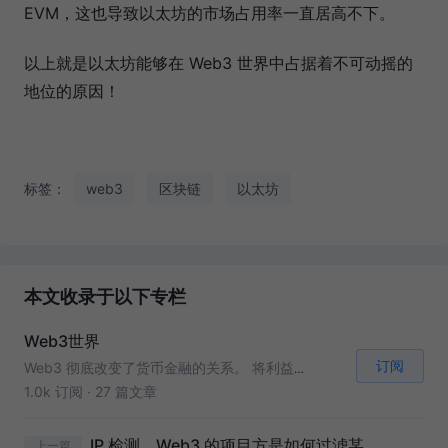
EVM，这也导致以太坊的市场占用率一直居高不下。
以上就是以太坊能够在 Web3 世界中占据着不可动摇的
地位的原因！
标签：
web3
区块链
以太坊
本文收录于以下专栏
Web3世界
订阅
Web3 彻底改变了货币金融的关系。 将利益分配的权力从垄断性企业手中解放出来，归还到每一个人手中。
1.0k 订阅
·
27 篇文章
IP 检测，Web3 的项目方是如何过滤某些 IP 以及屏蔽某些区域的用户的？
上一篇