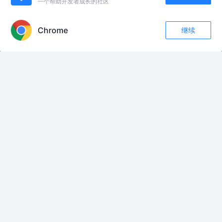
一个帮助开发者成长的社区
APP内打开
的时刻即将到来？
区视Crypto
2年前
185
点赞
评论
Chrome
继续
以太坊(Ethereum ETH)的奖励机制
收藏
24
5
关注
江昪
8年前
5.5k
16
2
区块链100讲：10分钟教会你深挖以太坊数据层
区块链社区HiBlock
7年前
643
点赞
评论
深入了解以太坊
zhuzhou001
7年前
237
点赞
评论
友情链接：
10 manele vechi și de petrecere
1000 Reasons
1000 Women
1000x
1022-比尔的歌
10ая
11
11杨雅珺-爹娘的恩情还不够
11秒我就不信你不嗨
123 GO跟着感觉走