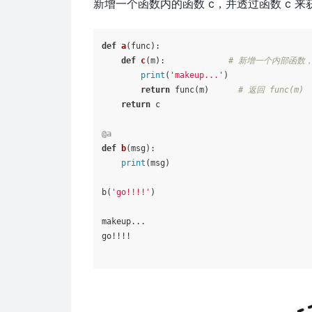
新增一个函数内的函数 c，并透过函数 c 来获
def
a
(
func
):

def
c
(
m
):             
# 新增一个内部函数
print
(
'makeup...'
)

return
 func(m)      
# 返回 func(m)
return
 c

@a
def
b
(
msg
):

print
(msg)

b(
'go!!!!'
)

makeup...

go!!!!
