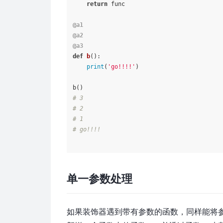
return
 func

@a1
@a2
@a3
def
b
():

print
(
'go!!!!'
)

# 3
# 2
# 1
# go!!!!
单一参数处理
如果装饰器遇到带有参数的函数，同样能将参