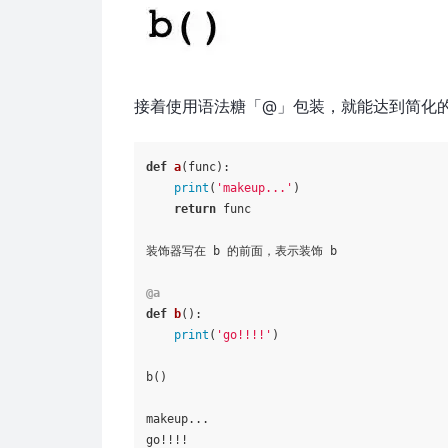
接着使用语法糖「@」包装，就能达到简化
def
a
(
func
):

print
(
'makeup...'
)

return
 func

装饰器写在 b 的前面，表示装饰 b

@a
def
b
():

print
(
'go!!!!'
)

b()

makeup...

go!!!!
