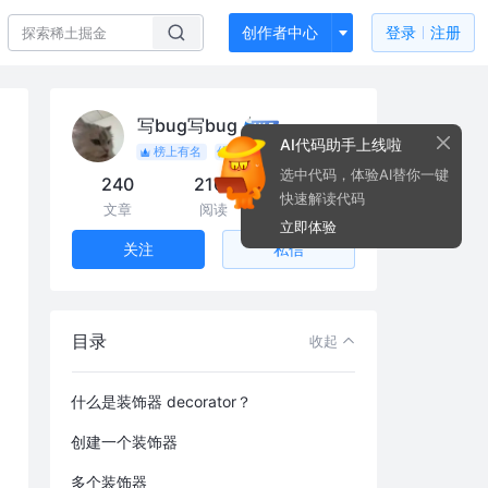
创作者中心
登录
注册
写bug写bug
AI代码助手上线啦
榜上有名
优秀作者
选中代码，体验AI替你一键
240
216k
276
快速解读代码
文章
阅读
粉丝
立即体验
私信
关注
目录
收起
什么是装饰器 decorator？
创建一个装饰器
多个装饰器