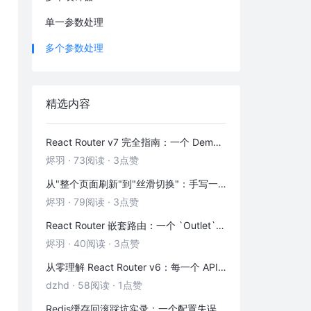
单一参数处理
多个参数处理
精选内容
React Router v7 完全指南：一个 Demo 吃透前端路由
烬羽
·
73阅读
·
3点赞
从"整个页面刷新"到"丝滑切换"：手写一个 HashRouter 彻底搞懂前端路由
烬羽
·
79阅读
·
3点赞
React Router 嵌套路由：一个 `Outlet` 引发的布局思考
烬羽
·
40阅读
·
3点赞
从零理解 React Router v6：每一个 API 都是怎么工作的
dzhd
·
58阅读
·
1点赞
Redis缓存回滚踩坑实录：一个配置失误，让我在凌晨3点丢了3000条数据