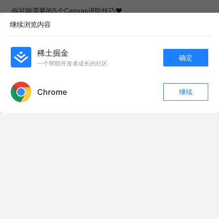
你可能需要的5个Canvas进阶技巧❤
夜剑剑
4年前
5.3k
49
2
继续浏览内容
ChatGPT ✖️ 前端 = 有点er意思
稀土掘金
确定
木头就是我呀
3年前
83k
1.0k
207
一个帮助开发者成长的社区
APP内打开
13个Cursor神功能，比VSCode强大100倍
Chrome
继续
收藏
503
200
孟健AI编程
1年前
23k
191
41
关注
新品解读：AI 不会取代你，但会让你成为更好的分析师
HowtoAskTable
8月前
123
点赞
评论
❤️只用一个脚本做一个 刮刮乐 案例，一不小心刮出来一个女朋
友！❤️【评论区抽奖送勋章】
呆呆敲代码的小Y
4年前
8.1k
53
56
友情链接：
6款设计需求工具精选
电商运营工具精选推荐
6大网红营销工具精选