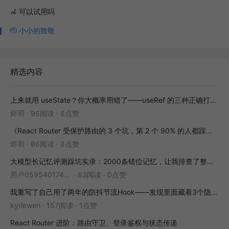
🦽 可以试用吗
🫡 小小的致敬
精选内容
上来就用 useState？你大概率用错了——useRef 的三种正确打开方式
烬羽
·
96阅读
·
8点赞
《React Router 受保护路由的 3 个坑，第 2 个 90% 的人都踩过》
烬羽
·
86阅读
·
8点赞
大模型长记忆评测踩坑实录：2000条错位记忆，让我排查了整整3小时
用户05954017446
·
83阅读
·
0点赞
我重写了自己用了两年的防抖节流Hook——发现里面藏着3个隐藏bug
kyriewen
·
157阅读
·
1点赞
React Router 进阶：路由守卫、登录鉴权与状态传递