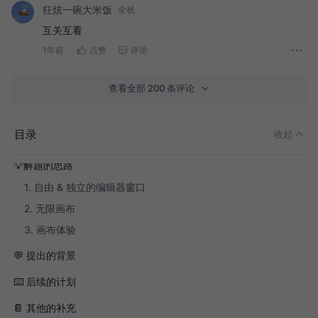
狂炫一碗大米饭
全栈
互关互看
1年前
点赞
评论
查看全部 200 条评论
❓现存的痛点
目录
收起
问题汇总
💡解题的思路
1. 自由 & 独立的编辑器窗口
2. 无限画布
3. 画布体验
💬 提出的背景
⌨️ 后续的计划
📔 其他的补充