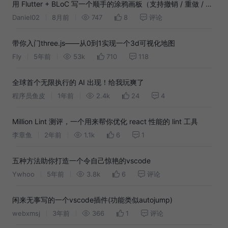
用 Flutter + BLoC 写一个顺手的涂鸦画板（支持撤销 / 重做 / 橡
皮擦 / 保存相册）
Daniel02
8月前
747
8
评论
带你入门three.js——从0到1实现一个3d可视化地图
Fly
5年前
53k
710
118
全球首个无限执行的 AI 出现！给我玩爽了
程序员鱼皮
1年前
2.4k
24
4
Million Lint 测评，一个用来帮你优化 react 性能的 lint 工具
李章鱼
2年前
1.1k
6
1
五种方法助你打造一个令自己惊艳的vscode
Ywhoo
5年前
3.8k
6
评论
闲来无事写的一个vscode插件(功能类似autojump)
webxmsj
3年前
366
1
评论