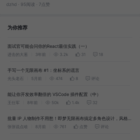
dzhd
·
95阅读
·
7点赞
为你推荐
面试官可能会问你的React最佳实践（一）
进击的大葱
3年前
3.2k
31
18
手写一个无限画布 #1：坐标系的谎言
光头老石
5月前
474
8
评论
能让你开发效率翻倍的 VSCode 插件配置（中）
王仕军
8年前
50k
1.4k
32
批量 IP 人物制作不用愁！即梦无限画布搞定多角色设计，风格统
一超省心。看我小美人鱼怎么画到你的心吧上！
张张说点啥
8月前
761
点赞
评论