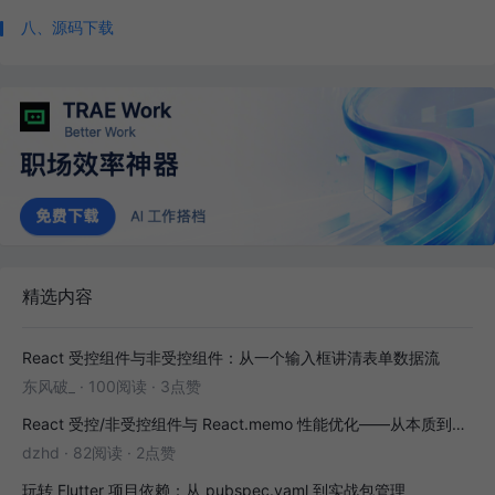
八、源码下载
精选内容
React 受控组件与非受控组件：从一个输入框讲清表单数据流
东风破_
·
100阅读
·
3点赞
React 受控/非受控组件与 React.memo 性能优化——从本质到实战
dzhd
·
82阅读
·
2点赞
玩转 Flutter 项目依赖：从 pubspec.yaml 到实战包管理