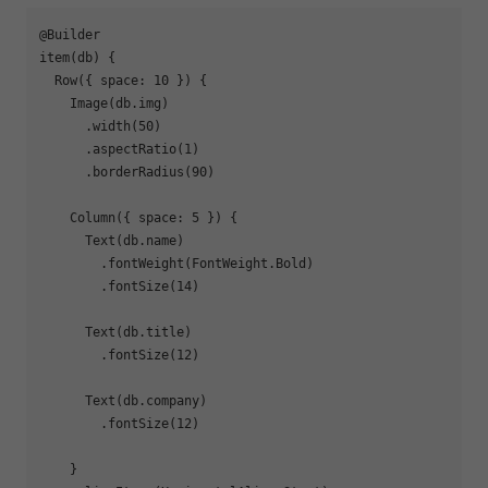
@Builder

item(db) {

  Row({ space: 10 }) {

    Image(db.img)

      .width(50)

      .aspectRatio(1)

      .borderRadius(90)

    Column({ space: 5 }) {

      Text(db.name)

        .fontWeight(FontWeight.Bold)

        .fontSize(14)

      Text(db.title)

        .fontSize(12)

      Text(db.company)

        .fontSize(12)

    }
