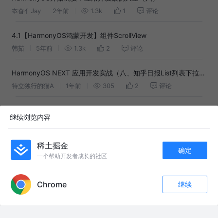
夲奋亻Jay
2年前
1.3k
1
评论
4.1【HarmonyOS鸿蒙开发】组件ScrollView
韩茹
5年前
1.3k
2
评论
HarmonyOS NEXT 应用开发实战（八、知乎日报List列表下拉刷
新及上滑加载更多分页的实现）
特立独行的猫A
1年前
305
2
评论
【附源码】基于环信鸿蒙IM SDK实现一个聊天Demo
继续浏览内容
环信即时通讯IM
1年前
155
点赞
评论
稀土掘金
鸿蒙Next-拉起支付宝的三种方式——教程
确定
一个帮助开发者成长的社区
城中的雾
1年前
2.2k
6
评论
APP内打开
Chrome
继续
极客星球 | Android原生SDK无缝嵌入鸿蒙开发“黑科技”
评论
收藏
1
MobTech开发者
4年前
677
点赞
评论
关注