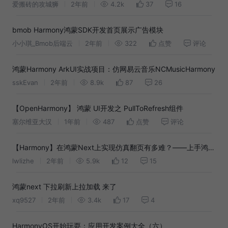
爱搬砖的攻城狮
2年前
4.2k
37
16
bmob Harmony鸿蒙SDK开发首页展示广告模块
小小琪_Bmob后端云
2年前
322
点赞
评论
鸿蒙Harmony ArkUI实战项目：仿网易云音乐NCMusicHarmony
sskEvan
2年前
8.9k
87
26
【OpenHarmony】 鸿蒙 UI开发之 PullToRefresh组件
塞尔维亚大汉
1年前
487
点赞
评论
【Harmony】在鸿蒙Next上实现仿真翻页有多难？——上手鸿蒙
的记录与吐槽
lwlizhe
2年前
5.9k
12
15
鸿蒙next 下拉刷新上拉加载 来了
xq9527
2年前
3.4k
17
4
HarmonyOS开始玩耍：应用开发案例大全（六）