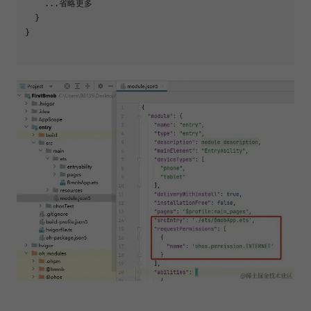
    ...省略更多

  }

}
