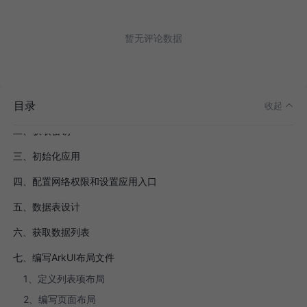
暂无评论数据
目录
一、导入Bmob SDK
收起
二、获取密钥
三、初始化应用
四、配置网络权限和设置应用入口
五、数据表设计
六、获取数据列表
七、编写ArkUI布局文件
1、定义列表项布局
2、编写页面布局