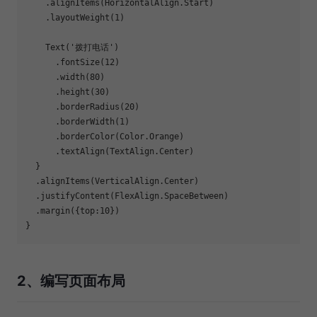
    .alignItems(HorizontalAlign.Start)

    .layoutWeight(1)

    Text('拨打电话')

      .fontSize(12)

      .width(80)

      .height(30)

      .borderRadius(20)

      .borderWidth(1)

      .borderColor(Color.Orange)

      .textAlign(TextAlign.Center)

  }

  .alignItems(VerticalAlign.Center)

  .justifyContent(FlexAlign.SpaceBetween)

  .margin({top:10})

2、编写页面布局