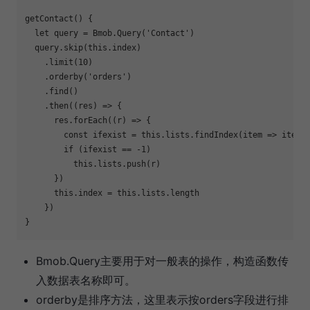
getContact() {

  let query = Bmob.Query('Contact')

  query.skip(this.index)

    .limit(10)

    .orderby('orders')

    .find()

    .then((res) => {

      res.forEach((r) => {

        const ifexist = this.lists.findIndex(item => item.o
        if (ifexist == -1)

          this.lists.push(r)

      })

      this.index = this.lists.length

    })

Bmob.Query主要用于对一般表的操作，构造函数传
入数据表名称即可。
orderby是排序方法，这里表示按orders字段进行排