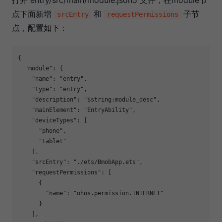
打开 entry/src/main/module.json5 文件，在module节
点下面新增
和
子节
srcEntry
requestPermissions
点，配置如下：
{

  "module": {

    "name": "entry",

    "type": "entry",

    "description": "$string:module_desc",

    "mainElement": "EntryAbility",

    "deviceTypes": [

      "phone",

      "tablet"

    ],

    "srcEntry": "./ets/BmobApp.ets",

    "requestPermissions": [

      {

        "name": "ohos.permission.INTERNET"

      }

    ],
