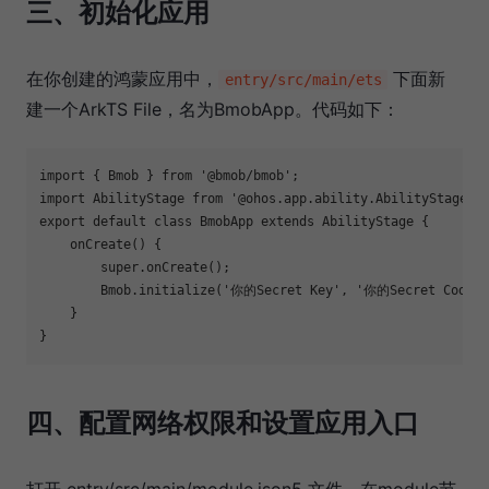
三、初始化应用
在你创建的鸿蒙应用中，
下面新
entry/src/main/ets
建一个ArkTS File，名为BmobApp。代码如下：
import { Bmob } from '@bmob/bmob';

import AbilityStage from '@ohos.app.ability.AbilityStage';

export default class BmobApp extends AbilityStage {

    onCreate() {

        super.onCreate();

        Bmob.initialize('你的Secret Key', '你的Secret Code')

    }

四、配置网络权限和设置应用入口