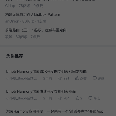
GitLqr
·
78阅读
·
0点赞
构建无障碍组件之Listbox Pattern
anOnion
·
80阅读
·
1点赞
前端路由（三）：鉴权、拦截与重定向
凌涘
·
83阅读
·
7点赞
为你推荐
bmob Harmony鸿蒙SDK开发图文列表和回复功能
小小琪_Bmob后端云
2年前
291
点赞
评论
bmob Harmony鸿蒙快速开发数据列表页面
小小琪_Bmob后端云
2年前
784
2
评论
鸿蒙Harmony应用开发，一起来写一个“遥遥领先”的开眼App