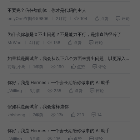
不要完全信任智能体，你才是代码的主人
onlyOne在掘金59806
2月前
104
点赞
评论
为什么你总是查不出问题？不是能力不行，是排查路径碎了
MrWho
4月前
158
点赞
评论
如果我是面试官，我会从以下几个方面来提出问题，以更深入地
了解你的技能和项目经验：
前端_小周
1年前
190
点赞
评论
你好，我是 Hermes：一个会长期陪你做事的 AI 助手
_Willing
3月前
235
点赞
评论
假如我是面试官，我会这样虐你
zhisheng
7年前
13k
223
14
你好，我是 Hermes：一个会长期陪你做事的 AI 助手
_Willing
3月前
135
点赞
评论