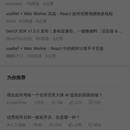
kyriewen
·
79阅读
·
0点赞
useRef + Web Worker 实战：React 如何优雅地拥抱多线程
dzhd
·
80阅读
·
6点赞
GenUI SDK v1.3.0 发布｜多框架兼容，一键换物料，渲染器 & 演练场全面增强！
OpenTiny社区
·
95阅读
·
2点赞
useRef + Web Worker：React 中的耗时计算不卡页面
嘟嘟0717
·
128阅读
·
9点赞
为你推荐
我会如何考核一个在简历里大谈 AI 提效的高级前端？
ErpanOmer
5月前
18k
273
128
优秀程序员和一般程序员，你是哪一种？
AI人工智能
7年前
439
点赞
评论