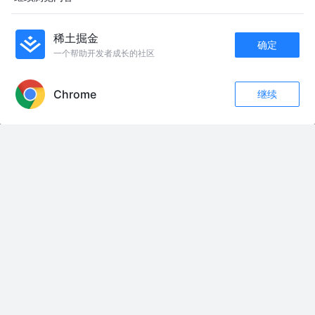
relax_peng
2年前
687
点赞
评论
稀土掘金
不使用代理，我是怎么访问Github的
确定
一个帮助开发者成长的社区
饮东
2年前
13k
93
32
APP内打开
Chrome
继续
评论
收藏
6
友情链接：
关注
#晨间新闻翻唱#看海老师#火影
我一看到你们的消息我就发现了三个问题 #在超市后门吞云吐雾的二人 #抽象
#猎奇 #聊天记录
道教怎么才能复兴！ #道教 #道教文化传承 #国风 #手工 #银饰
国民党的军事检讨会竟变成甩锅大会 #抗战剧 #我的观影报告 #好剧推荐 #抖
音精选计划 #深度解析
一个人，到底能值多少钱 5个人，2000亿美元 #投资 #美股 #金融 #资产配
置 #真财实学计划
我的仇人呢？ 我在即梦发现了一个超棒的故事！#武侠枪术名场面-做同款 #
即梦AI
人！Do you love 咪⦁֊⦁ಣ #小猫 #萌
退役特战老兵荒野求生。危险动作请勿模仿！#荒野求生#野战生存#中国军
人
俄罗斯花滑禁令解除，三幻神回归！ #花滑 #特鲁索娃 #谢尔巴科娃 #瓦利耶娃