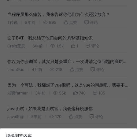
当程序员那么痛苦，我来告诉你他们为什么还没放弃？
T传说
8年前
995
点赞
评论
面了BAT，我总结了他们会问的JVM基础知识
Craig无忌
6年前
1.5k
1
评论
你以为你会调试，其实只是会重启：一次讲清定位问题的底层逻
辑
LeonGao
4月前
218
点赞
评论
因为一个写法，我翻烂了vue源码，这是vue的问题吧，我要不要
提pr！
老骥farmer
3年前
55k
740
185
java面试：如果我是面试官，我会这样说服你
Java谢辞
5年前
170
点赞
评论
xxl-job:记录一次线上问题的分析和排查
继续浏览内容