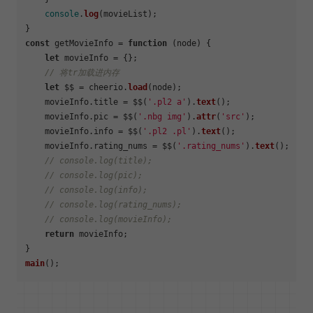
console
.
log
(movieList);

const
 getMovieInfo = 
function
 (
node
) {

let
 movieInfo = {};

// 将tr加载进内存
let
 $$ = cheerio.
load
(node);

    movieInfo.
title
 = $$(
'.pl2 a'
).
text
();

    movieInfo.
pic
 = $$(
'.nbg img'
).
attr
(
'src'
);

    movieInfo.
info
 = $$(
'.pl2 .pl'
).
text
();

    movieInfo.
rating_nums
 = $$(
'.rating_nums'
).
text
();

// console.log(title);
// console.log(pic);
// console.log(info);
// console.log(rating_nums);
// console.log(movieInfo);
return
 movieInfo;

main