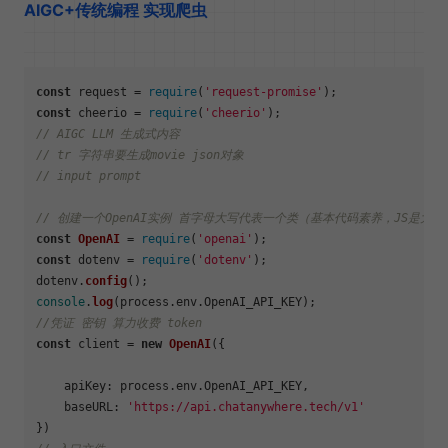
AIGC+传统编程 实现爬虫
const
 request = 
require
(
'request-promise'
const
 cheerio = 
require
(
'cheerio'
// AIGC LLM 生成式内容
// tr 字符串要生成movie json对象
// input prompt
// 创建一个OpenAI实例 首字母大写代表一个类（基本代码素养，JS是大小
const
OpenAI
 = 
require
(
'openai'
const
 dotenv = 
require
(
'dotenv'
);

dotenv.
config
console
.
log
(process.
env
.
OpenAI_API_KEY
//凭证 密钥 算力收费 token
const
 client = 
new
OpenAI
({

apiKey
: process.
env
.
OpenAI_API_KEY
,

baseURL
: 
'https://api.chatanywhere.tech/v1'