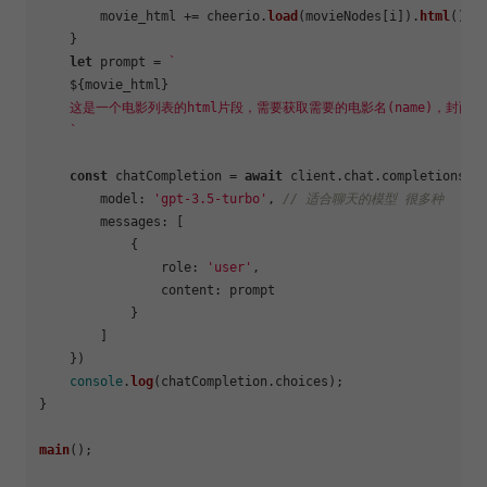
        movie_html += cheerio.
load
(movieNodes[i]).
html
();

    }

let
 prompt = 
`

${movie_html}
    这是一个电影列表的html片段，需要获取需要的电影名(name)，封面链接(
    `
const
 chatCompletion = 
await
 client.
chat
.
completions
.
c
model
: 
'gpt-3.5-turbo'
, 
// 适合聊天的模型 很多种
messages
: [

            {

role
: 
'user'
,

content
: prompt

            }

        ]

    })

console
.
log
(chatCompletion.
choices
);

}

main
();
