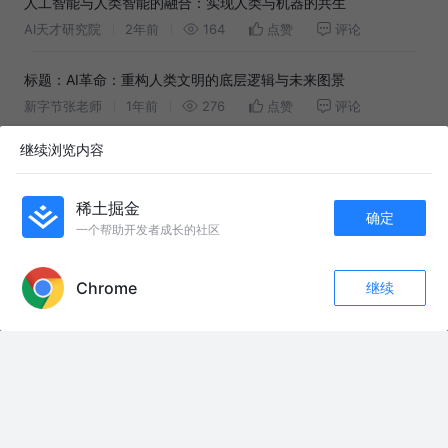
人工智能与人类智能的融合：实现人类与机器的共生
AI天才研究院
2年前
164
点赞
评论
标题：AI革命：重构人类文明的底层逻辑与未来图景
新字节张老师
1年前
276
点赞
评论
继续浏览内容
图形化编程工具：开源与商业平台的竞合演进与标准构建
iVX研究所
1年前
270
点赞
评论
稀土掘金
确定
一个帮助开发者成长的社区
​《知识图谱+大模型：GraphRAG如何实现46%的多跳推理提
APP内打开
升？》
老周聊大模型
1年前
4.2k
5
评论
Chrome
继续
收藏
80
8
CVPR 2020 | 京东AI研究院对视觉与语言的思考：从自洽、交互
关注
到共生
京东科技开发者
6年前
888
点赞
评论
智能原生操作系统畅想：人智共生新时代的基石
鼎道开发者联盟
1年前
229
点赞
评论