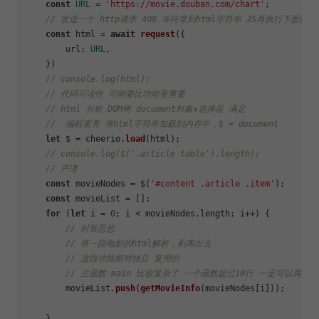
const
URL
 = 
'https://movie.douban.com/chart'
;

// 发送一个 http请求 408 等待拿到html字符串 JS再执行下面的代
const
 html = 
await
request
({

url
: 
URL
,

    })

// console.log(html);
// 代码可读性 可能要比功能更重要
// html 分析 DOM树 document对象+选择器 满足
//  编程素养 将html字符串加载到内存中，$ = document
let
 $ = cheerio.
load
(html);

// console.log($('.article table').length);
// 严谨
const
 movieNodes = $(
'#content .article .item'
);

const
 movieList = [];

for
 (
let
 i = 
0
; i < movieNodes.
length
; i++) {

// 封装思想
// 将一段电影的html解析，剥离出去
// 这段功能相对独立 复用的
// 主函数 main 比较复杂了 一个函数超过10行 一定可以再分
        movieList.
push
(
getMovieInfo
(movieNodes[i]));

    }
