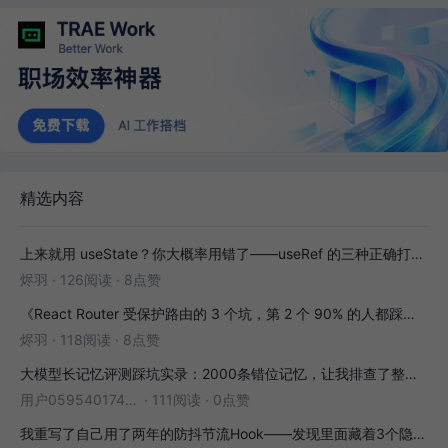
精选内容
上来就用 useState？你大概率用错了——useRef 的三种正确打开方式
烬羽
·
126阅读
·
8点赞
《React Router 受保护路由的 3 个坑，第 2 个 90% 的人都踩过》
烬羽
·
118阅读
·
8点赞
大模型长记忆评测踩坑实录：2000条错位记忆，让我排查了整整3小时
用户05954017446
·
111阅读
·
0点赞
我重写了自己用了两年的防抖节流Hook——发现里面藏着3个隐藏bug