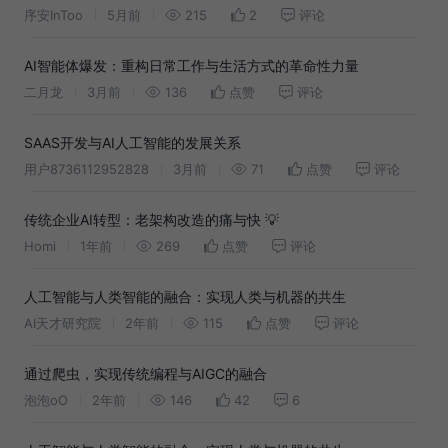
序安InToo
5月前
215
2
评论
AI智能体爆发：重构日常工作与生活方式的革命性力量
二月龙
3月前
136
点赞
评论
SAAS开发与AI人工智能的发展关系
用户8736112952828
3月前
71
点赞
评论
传统企业AI转型：老架构改造的痛与快 💡
Homi
1年前
269
点赞
评论
人工智能与人类智能的融合：实现人类与机器的共生
AI天才研究院
2年前
115
点赞
评论
通过爬虫，实现传统编程与AIGC的融合
泡泡oO
2年前
146
42
6