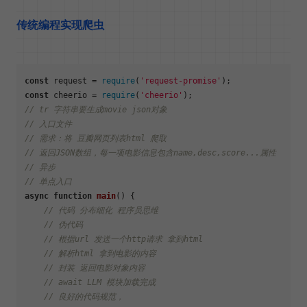
传统编程实现爬虫
const
 request = 
require
(
'request-promise'
const
 cheerio = 
require
(
'cheerio'
// tr 字符串要生成movie json对象
// 入口文件
// 需求：将 豆瓣网页列表html 爬取
// 返回JSON数组，每一项电影信息包含name,desc,score...属性
// 异步
// 单点入口
async
function
main
(
) {

// 代码 分布细化 程序员思维
// 伪代码
// 根据url 发送一个http请求 拿到html
// 解析html 拿到电影的内容
// 封装 返回电影对象内容
// await LLM 模块加载完成
// 良好的代码规范，