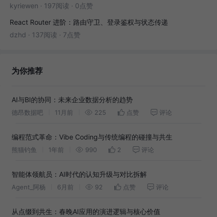
kyriewen
·
197阅读
·
0点赞
React Router 进阶：路由守卫、登录鉴权与状态传递
dzhd
·
137阅读
·
7点赞
为你推荐
AI与BI的协同：未来企业数据分析的趋势
德昂数据吧
11月前
225
点赞
评论
编程范式革命：Vibe Coding与传统编程的碰撞与共生
熊猫钓鱼
1年前
990
2
评论
智能体领航员：AI时代的认知升级与对比拆解
Agent_阿杨
6月前
92
点赞
评论
从点缀到共生：春晚AI应用的演进逻辑与核心价值