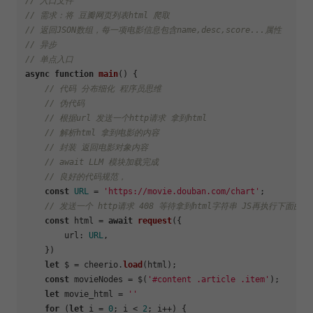
// 入口文件
// 需求：将 豆瓣网页列表html 爬取
// 返回JSON数组，每一项电影信息包含name,desc,score...属性
// 异步
// 单点入口
async
function
main
(
) {

// 代码 分布细化 程序员思维
// 伪代码
// 根据url 发送一个http请求 拿到html
// 解析html 拿到电影的内容
// 封装 返回电影对象内容
// await LLM 模块加载完成
// 良好的代码规范，
const
URL
 = 
'https://movie.douban.com/chart'
;

// 发送一个 http请求 408 等待拿到html字符串 JS再执行下面的代
const
 html = 
await
request
({

url
: 
URL
,

    })

let
 $ = cheerio.
load
(html);

const
 movieNodes = $(
'#content .article .item'
);

let
 movie_html = 
''
for
 (
let
 i = 
0
; i < 
2
; i++) {
