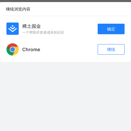
浅析微信支付：查询订单和关闭订单
继续浏览内容
YClimb
7年前
4.1k
2
评论
稀土掘金
确定
订单30分钟未支付自动取消怎么实现？
一个帮助开发者成长的社区
APP内打开
程序员大彬
3年前
69k
879
197
Chrome
继续
收藏
292
193
友情链接：
关注
#经典武侠电影 #创作者中心 #创作灵感 经典电影新少林五祖第四段#经典港
片
#因为一个片段看了整部剧#好剧推荐
老表有点痛苦～
如果你爱的那个人是一个霉运连连的人，你还会选择在一起吗？#抖音精选 #
深度解析 #儿童动画
一口气看完，末日丧尸重生 #沙雕动画 #沙雕 #一口气看完系列 #一口气看完
#万万想不到
朱棣为寻建文竟拿朱瞻基当押物，为此大胖扬言要造反朱棣。 #大明风华#朱
棣 #混剪#朱高炽#抖音创作者大会
#创意玩法文案集 #抖音玩法合伙人计划 #亚洲雄风 #一代人的回忆 #韦唯 山
河壮阔，唱响亚洲雄风
4集#短剧 #激烈的枪战场面