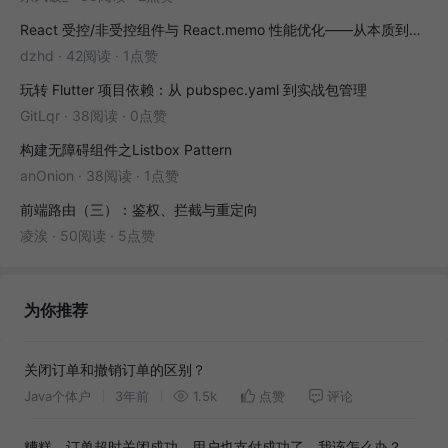
React 受控/非受控组件与 React.memo 性能优化——从本质到实战
dzhd
·
42阅读
·
1点赞
玩转 Flutter 项目依赖：从 pubspec.yaml 到实战包管理
GitLqr
·
38阅读
·
0点赞
构建无障碍组件之Listbox Pattern
anOnion
·
38阅读
·
1点赞
前端路由（三）：鉴权、拦截与重定向
凌涘
·
50阅读
·
5点赞
为你推荐
关闭订单和撤销订单的区别？
Java个体户
3年前
1.5k
点赞
评论
糟糕，订单超时关闭成功，用户也支付成功了，我该怎么办？