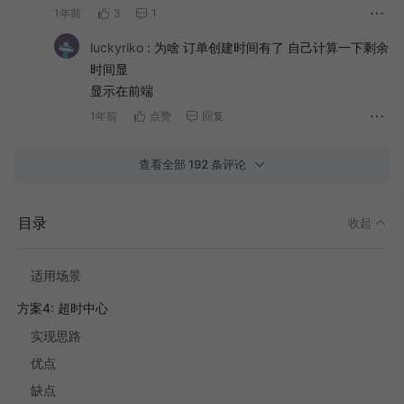
1年前
3
1
适用场景
luckyriko
:
为啥 订单创建时间有了 自己计算一下剩余
方案2: 被动关闭
时间显
优点
显示在前端
缺点
1年前
点赞
回复
适用场景
查看全部 192 条评论
方案3: MQ延时消息
优点
目录
缺点
收起
注意：
适用场景
方案4: 超时中心
实现思路
优点
缺点