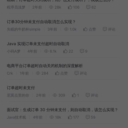
程序员浅梦
2年前
28k
106
62
订单30分钟未支付自动取消怎么实现？
失眠的牛奶杯simple
3年前
1.0k
点赞
评论
Java 实现订单未支付超时自动取消
小码A梦
4年前
6.1k
22
9
电商平台订单超时自动关闭机制的深度解析
Crk
1年前
284
点赞
评论
订单超时未支付
尼莫点里的你
2年前
309
1
评论
面试官：生成订单 30 分钟未支付，则自动取消，该怎么实现？
Java技术栈
4年前
18k
177
59