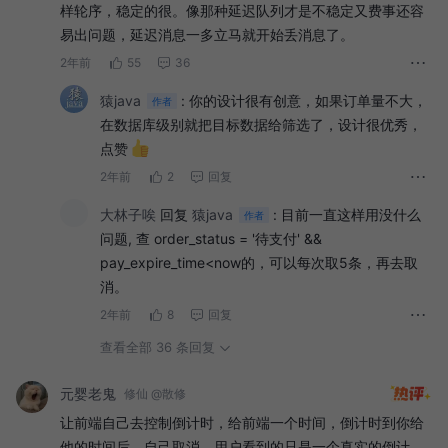
样轮序，稳定的很。像那种延迟队列才是不稳定又费事还容
易出问题，延迟消息一多立马就开始丢消息了。
2年前
55
36
猿java
:
你的设计很有创意，如果订单量不大，
作者
在数据库级别就把目标数据给筛选了，设计很优秀，
点赞
2年前
2
回复
大林子唉
回复
猿java
:
目前一直这样用没什么
作者
问题, 查 order_status = '待支付' &&
pay_expire_time<now的，可以每次取5条，再去取
消。
2年前
8
回复
查看全部 36 条回复
元婴老鬼
修仙 @散修
让前端自己去控制倒计时，给前端一个时间，倒计时到你给
他的时间后，自己取消，用户看到的只是一个真实的倒计