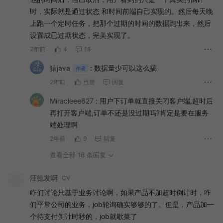
时，实际就是通过状态 和时间前端自己实现的。然后每天晚
上跑一个定时任务，把那个过期的时间的数据跑出来，然后
设置成已过期状态，完美实现了。
2年前
4
18
猿java
:
数据量少可以这么搞
作者
2年前
点赞
回复
Miracleee627
:
用户下订单就直接关闭客户端,超时后
再打开客户端,订单不还是没过期吗?肯定是要在服务
端处理啊
2年前
9
回复
查看全部 18 条回复
方案1: 定时器
汪德发啊
CV
实现思路
咋们讨论只基于业务讨论啊，如果产品不加超时倒计时，咋
优点
们平常公司的业务，job轮询确实够够的了。但是，产品加一
个待支付倒计时秒的，job就歇菜了
缺点