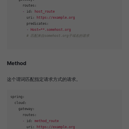
routes:
-
id:
host_route
uri:
https://example.org
predicates:
-
Host=**.somehost.org
# 匹配来自somehost.org子域名的请求
Method
这个谓词匹配指定请求方式的请求。
spring:
cloud:
gateway:
routes:
-
id:
method_route
uri:
https://example.org