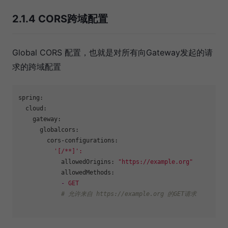
2.1.4 CORS跨域配置
Global CORS 配置，也就是对所有向Gateway发起的请
求的跨域配置
spring:
cloud:
gateway:
globalcors:
cors-configurations:
'[/**]'
:
allowedOrigins:
"https://example.org"
allowedMethods:
-
GET
# 允许来自 https://example.org 的GET请求