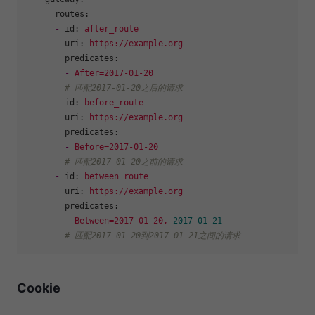
routes:
-
id:
after_route
uri:
https://example.org
predicates:
-
After=2017-01-20
# 匹配2017-01-20之后的请求
-
id:
before_route
uri:
https://example.org
predicates:
-
Before=2017-01-20
# 匹配2017-01-20之前的请求
-
id:
between_route
uri:
https://example.org
predicates:
-
Between=2017-01-20,
2017-01-21
# 匹配2017-01-20到2017-01-21之间的请求
Cookie