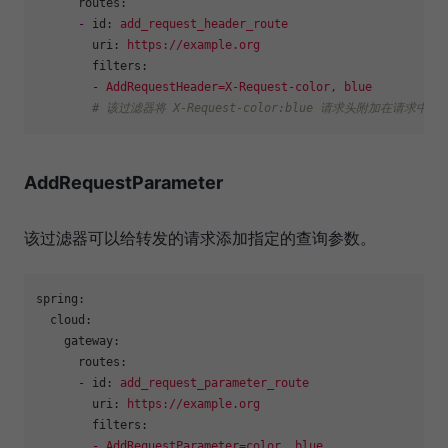
routes:
-
id:
add_request_header_route
uri:
https://example.org
filters:
-
AddRequestHeader=X-Request-color,
blue
# 该过滤器将 X-Request-color:blue 请求头附加在请求中
AddRequestParameter
该过滤器可以给转发的请求添加指定的查询参数。
spring:
cloud:
gateway:
routes:
-
id:
add_request_parameter_route
uri:
https://example.org
filters:
-
AddRequestParameter=color,
blue