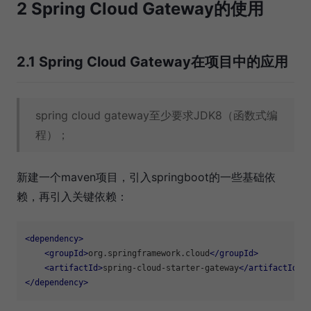
2 Spring Cloud Gateway的使用
2.1 Spring Cloud Gateway在项目中的应用
spring cloud gateway至少要求JDK8（函数式编
程）；
新建一个maven项目，引入springboot的一些基础依
赖，再引入关键依赖：
<
dependency
>
<
groupId
>
org.springframework.cloud
</
groupId
>
<
artifactId
>
spring-cloud-starter-gateway
</
artifactId
>
</
dependency
>