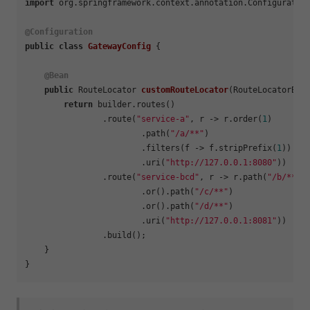
import
 org.springframework.context.annotation.Configuration
@Configuration
public
class
GatewayConfig
 {

@Bean
public
 RouteLocator 
customRouteLocator
(RouteLocatorBui
return
 builder.routes()

                .route(
"service-a"
, r -> r.order(
1
)

                        .path(
"/a/**"
)

                        .filters(f -> f.stripPrefix(
1
))

                        .uri(
"http://127.0.0.1:8080"
))

                .route(
"service-bcd"
, r -> r.path(
"/b/**"
)

                        .or().path(
"/c/**"
)

                        .or().path(
"/d/**"
)

                        .uri(
"http://127.0.0.1:8081"
))

                .build();

    }
