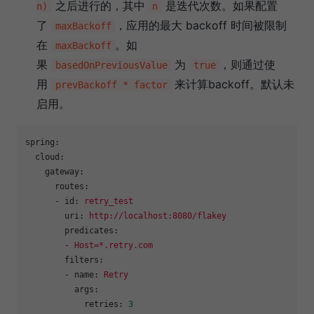
之后进行的，其中
是迭代次数。如果配置
n)
n
了
，应用的最大 backoff 时间被限制
maxBackoff
在
。如
maxBackoff
果
为
，则通过使
basedOnPreviousValue
true
用
来计算backoff。默认未
prevBackoff * factor
启用。
spring:
cloud:
gateway:
routes:
-
id:
retry_test
uri:
http://localhost:8080/flakey
predicates:
-
Host=*.retry.com
filters:
-
name:
Retry
args:
retries:
3