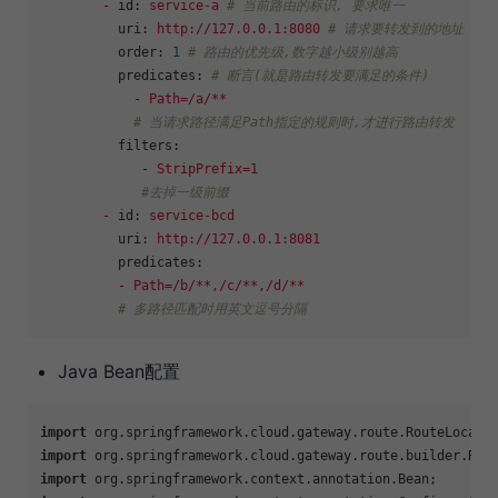
-
id:
service-a
# 当前路由的标识, 要求唯一
uri:
http://127.0.0.1:8080
# 请求要转发到的地址
order:
1
# 路由的优先级,数字越小级别越高
predicates:
# 断言(就是路由转发要满足的条件)
-
Path=/a/**
# 当请求路径满足Path指定的规则时,才进行路由转发
filters:
-
StripPrefix=1
#去掉一级前缀
-
id:
service-bcd
uri:
http://127.0.0.1:8081
predicates:
-
Path=/b/**,/c/**,/d/**
# 多路径匹配时用英文逗号分隔
Java Bean配置
import
import
import