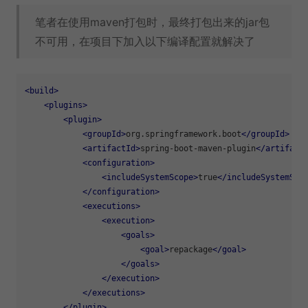
笔者在使用maven打包时，最终打包出来的jar包
不可用，在项目下加入以下编译配置就解决了
<
build
>
<
plugins
>
<
plugin
>
<
groupId
>
org.springframework.boot
</
groupId
>
<
artifactId
>
spring-boot-maven-plugin
</
artifact
<
configuration
>
<
includeSystemScope
>
true
</
includeSystemSco
</
configuration
>
<
executions
>
<
execution
>
<
goals
>
<
goal
>
repackage
</
goal
>
</
goals
>
</
execution
>
</
executions
>
</
plugin
>