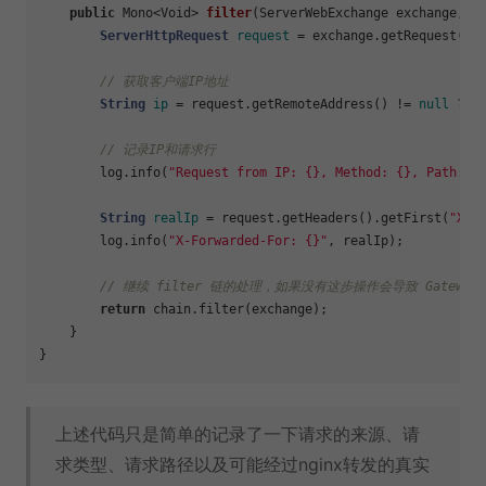
public
 Mono<Void> 
filter
(ServerWebExchange exchange, G
ServerHttpRequest
request
=
 exchange.getRequest();

// 获取客户端IP地址
String
ip
=
 request.getRemoteAddress() != 
null
 ? r
// 记录IP和请求行
        log.info(
"Request from IP: {}, Method: {}, Path: {
String
realIp
=
 request.getHeaders().getFirst(
"X-F
        log.info(
"X-Forwarded-For: {}"
, realIp);

// 继续 filter 链的处理，如果没有这步操作会导致 Gateway
return
 chain.filter(exchange);

    }

上述代码只是简单的记录了一下请求的来源、请
求类型、请求路径以及可能经过nginx转发的真实