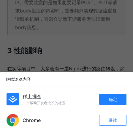
IP。需要注意的是如果想要记录POST、PUT等请
求body里面的内容时，需要额外实现数据流重复
读取的机制，否则会导致下游服务无法读取到
body信息。
3 性能影响
在实际项目中，大多会有一层Nginx进行的路由转发，如
果再加上Gateway的转发消耗的话，可能会对原有的接
继续浏览内容
口性能造成影响。
稀土掘金
确定
参考以下大佬做的测试，对实际的请求还是有一定影响
一个帮助开发者成长的社区
的，但是相比于Netflix的zuul，已经好很多了。读者可
APP内打开
以参考自己的业务需求再决定是否使用Spring Cloud
Chrome
继续
收藏
32
6
Gateway。
关注