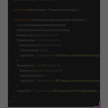
private
val
 threadLocal = ThreadLocal<String>()

override
fun
onCreate
(savedInstanceState: 
Bundle
?)
 {

super
.onCreate(savedInstanceState)

        setContentView(R.layout.activity_main)

        threadLocal.
set
(
"main thread"
)

        thread(name = 
"child1 thread"
) {

            threadLocal.
set
(
"child1 thread"
)

            Thread.sleep(
1000L
)

            Log.d(TAG, 
"Thread name: 
${Thread.currentThread().name}
, value
        }

        thread(name = 
"child2 thread"
) {

            threadLocal.
set
(
"child2 thread"
)

            Thread.sleep(
500L
)

            Log.d(TAG, 
"Thread name: 
${Thread.currentThread().name}
, value
        }

        Log.d(TAG, 
"Thread name: 
${Thread.currentThread().name}
, value: 
    }
