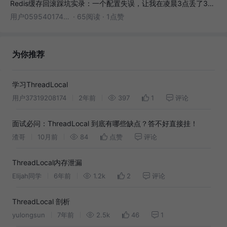
Redis缓存回滚踩坑实录：一个配置失误，让我在凌晨3点丢了3000条数据
用户05954017446
·
65阅读
·
1点赞
为你推荐
学习ThreadLocal
用户37319208174
2年前
397
1
评论
面试必问：ThreadLocal 到底有哪些缺点？答不好直接挂！
渣哥
10月前
84
点赞
评论
ThreadLocal内存泄漏
Elijah同学
6年前
1.2k
2
评论
ThreadLocal 剖析
yulongsun
7年前
2.5k
46
1