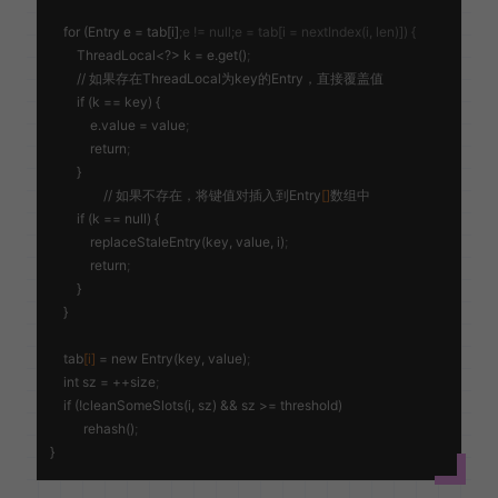
    for (Entry 
e
 = tab[i]
;e != null;e = tab[i = nextIndex(i, len)]) {
        ThreadLocal<?> 
k
 = e.get()
;
        // 如果存在ThreadLocal为key的Entry，直接覆盖值

        if (
k
 == key) {

e.value
 = value
;
            return
;
        }

		// 如果不存在，将键值对插入到Entry
[]
数组中

        if (
k
 == null) {

            replaceStaleEntry(key, value, i)
;
            return
;
        }

    }

    tab
[i]
 = new Entry(key, value)
;
    int 
sz
 = ++size
;
    if (!cleanSomeSlots(i, sz) && sz >= threshold)

          rehash()
;