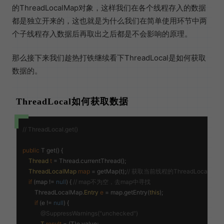
的ThreadLocalMap对象，这样我们在各个线程存入的数据
都是独立开来的，这也就是为什么我们在简单使用环节中两
个子线程存入数据后再取出之后都是不会影响的原理。
那么接下来我们趁热打铁继续看下ThreadLocal是如何获取
数据的。
ThreadLocal如何获取数据
// ThreadLocal.get()
public
 T 
get
()
 {

Thread
t
=
 Thread.currentThread();

ThreadLocalMap
map
=
 getMap(t);
// 获取当前线程的ThreadLocalMa
if
 (map != 
null
) { 
// map不为空，去map中寻找
        ThreadLocalMap.
Entry
e
=
 map.getEntry(
this
);

if
 (e != 
null
) {

@SuppressWarnings("unchecked")
T
result
=
 (T)e.value;
