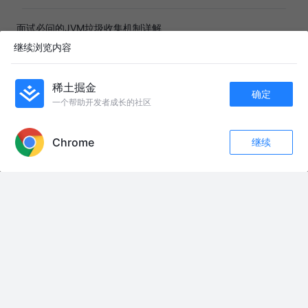
面试必问的JVM垃圾收集机制详解
天天摸鱼的java工程师
1年前
551
7
1
继续浏览内容
面试必问-mybatis框架之分页插件PageHelperd底层源代码分析
稀土掘金
确定
SteveCode
4年前
204
点赞
评论
一个帮助开发者成长的社区
APP内打开
美团面试问ThreadLocal原理，这个回答我通过了面试！
Chrome
继续
收藏
12
1
用户1676151250752
5年前
245
点赞
评论
关注
服了，一个ThreadLocal被问出了花
程序员老猫
2年前
6.2k
91
18
面试再问ThreadLocal，别说你不会
写代码的强哥
7年前
7.1k
60
6
友情链接：