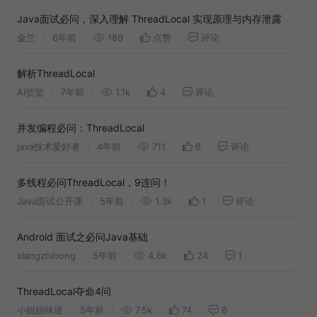
Java面试必问，深入理解 ThreadLocal 实现原理与内存泄露
金兰
6年前
189
点赞
评论
解析ThreadLocal
AI贺贺
7年前
1.1k
4
评论
并发编程必问：ThreadLocal
java技术爱好者
4年前
711
6
评论
多线程必问ThreadLocal，9连问！
Java面试公开课
5年前
1.3k
1
评论
Android 面试之必问Java基础
xiangzhihong
5年前
4.6k
24
1
ThreadLocal夺命4问
小姐姐味道
5年前
7.5k
74
6