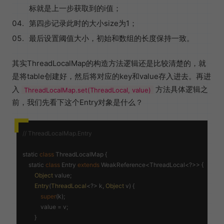
标就是上一步获取到的i值；
第四步记录此时的大小size为1；
最后设置阈值大小，初始和数组的长度保持一致。
其实ThreadLocalMap的构造方法逻辑还是比较清楚的，就
是将table创建好，然后将对应的key和value存入进去。再进
入
方法具体逻辑之
ThreadLocalMap.set(ThreadLocal, value)
前，我们先看下这个Entry对象是什么？
// ThreadLocalMap.Entry
static 
class
ThreadLocalMap
{

    static 
class
Entry
extends
WeakReference<ThreadLocal<?>>
{

Object
 value;

Entry
(
ThreadLocal
<?> k, 
Object
 v) {

super
(k);

            value = v;

        }
