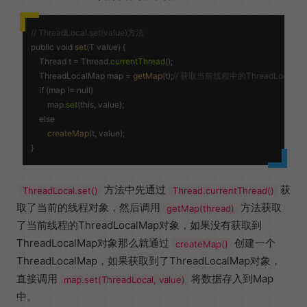
// ThreadLocal.set(value)方法
public void 
set
(T value) {

    Thread t = Thread
.currentThread
(); 

    ThreadLocalMap map = 
getMap
(t);
// 获取当前线程中的ThreadLocalM
    if (map != null)

        map
.set
(this, value);

    else

createMap
(t, value);

方法中先通过
获
ThreadLocal.set()
Thread.currentThread()
取了当前的线程对象，然后调用
方法获取
getMap(thread)
了当前线程的ThreadLocalMap对象，如果没有获取到
ThreadLocalMap对象那么就通过
创建一个
createMap()
ThreadLocalMap，如果获取到了ThreadLocalMap对象，
直接调用
将数据存入到Map
map.set(ThreadLocal, value)
中。