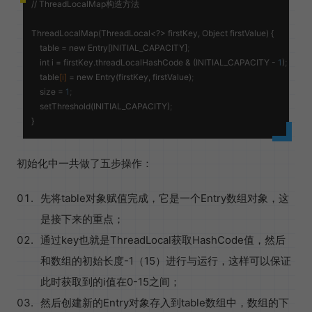
// ThreadLocalMap构造方法

ThreadLocalMap(ThreadLocal<?> firstKey, Object firstValue) {

table
 = new Entry[INITIAL_CAPACITY]
;
    int 
i
 = firstKey.threadLocalHashCode & (INITIAL_CAPACITY - 
1
)
;
    table
[i]
 = new Entry(firstKey, firstValue)
;
size
 = 
1
;
    setThreshold(INITIAL_CAPACITY)
;
初始化中一共做了五步操作：
先将table对象赋值完成，它是一个Entry数组对象，这
是接下来的重点；
通过key也就是ThreadLocal获取HashCode值，然后
和数组的初始长度-1（15）进行与运行，这样可以保证
此时获取到的i值在0-15之间；
然后创建新的Entry对象存入到table数组中，数组的下