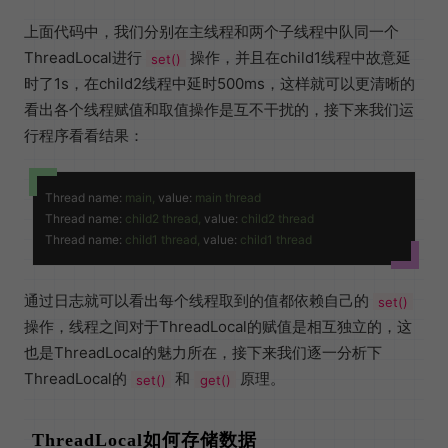
上面代码中，我们分别在主线程和两个子线程中队同一个
ThreadLocal进行
操作，并且在child1线程中故意延
set()
时了1s，在child2线程中延时500ms，这样就可以更清晰的
看出各个线程赋值和取值操作是互不干扰的，接下来我们运
行程序看看结果：
Thread name:
main,
value:
main
thread
Thread name:
child2
thread,
value:
child2
thread
Thread name:
child1
thread,
value:
child1
thread
通过日志就可以看出每个线程取到的值都依赖自己的
set()
操作，线程之间对于ThreadLocal的赋值是相互独立的，这
也是ThreadLocal的魅力所在，接下来我们逐一分析下
ThreadLocal的
和
原理。
set()
get()
ThreadLocal如何存储数据