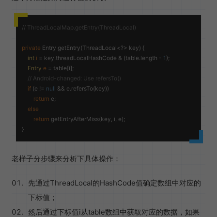
// ThreadLocalMap.getEntry(ThreadLocal)
private
 Entry 
getEntry
(ThreadLocal<?> key)
 {

int
i
=
 key.threadLocalHashCode & (table.length - 
1
);

Entry
e
=
 table[i];

// Android-changed: Use refersTo()
if
 (e != 
null
 && e.refersTo(key))

return
 e;

else
return
 getEntryAfterMiss(key, i, e);

老样子分步骤来分析下具体操作：
先通过ThreadLocal的HashCode值确定数组中对应的
下标值；
然后通过下标值i从table数组中获取对应的数据，如果