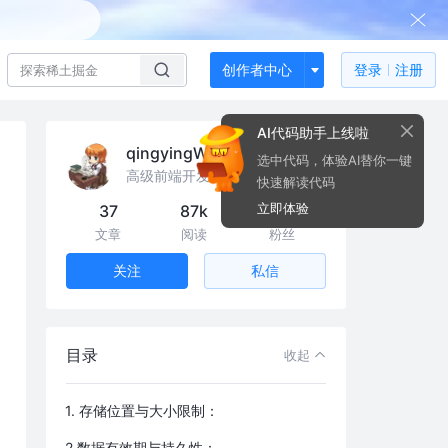
创作者中心
登录
注册
AI代码助手上线啦
qingyingWin
选中代码，体验AI替你一键
高级前端开发工程师
快速解读代码
立即体验
37
87k
258
文章
阅读
粉丝
私信
关注
目录
收起
1. 存储位置与大小限制：
2.数据有效期与持久性：