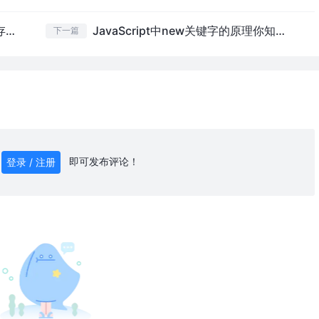
带图说明http协议中的缓存：强缓存、协商缓存
JavaScript中new关键字的原理你知道吗？手写new的实现
下一篇
即可发布评论！
登录 / 注册
0
/ 1000
发送