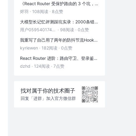
《React Router 受保护路由的 3 个坑，第 2 个 90% 的人都踩过》
烬羽
·
108阅读
·
8点赞
大模型长记忆评测踩坑实录：2000条错位记忆，让我排查了整整3小时
用户05954017446
·
98阅读
·
0点赞
我重写了自己用了两年的防抖节流Hook——发现里面藏着3个隐藏bug
kyriewen
·
182阅读
·
0点赞
React Router 进阶：路由守卫、登录鉴权与状态传递
dzhd
·
124阅读
·
7点赞
找对属于你的技术圈子
回复「进群」加入官方微信群