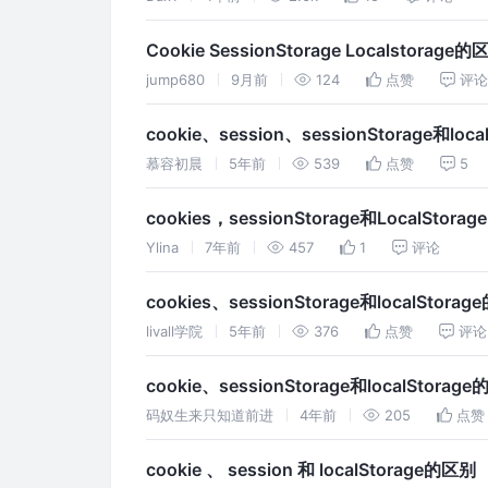
Cookie SessionStorage Localstorage的
jump680
9月前
124
点赞
评
cookie、session、sessionStorage和loc
慕容初晨
5年前
539
点赞
5
cookies，sessionStorage和LocalStora
Ylina
7年前
457
1
评论
cookies、sessionStorage和localStora
livall学院
5年前
376
点赞
评论
cookie、sessionStorage和localStorag
码奴生来只知道前进
4年前
205
点赞
cookie 、 session 和 localStorage的区别