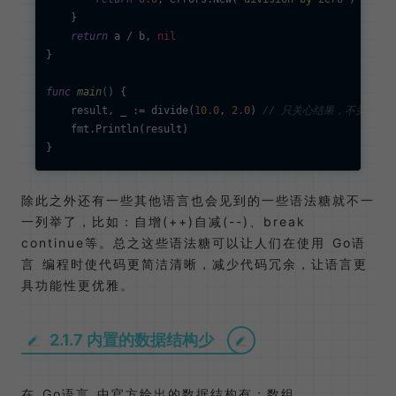
    }

return
 a / b, 
nil
}

func
main
()
 {

    result, _ := divide(
10.0
, 
2.0
) 
// 只关心结果，不关心错
    fmt.Println(result)

除此之外还有一些其他语言也会见到的一些语法糖就不一
一列举了，比如：自增(++)自减(--)、break
continue等。总之这些语法糖可以让人们在使用 Go语
言 编程时使代码更简洁清晰，减少代码冗余，让语言更
具功能性更优雅。
2.1.7 内置的数据结构少
在 Go语言 中官方给出的数据结构有：数组