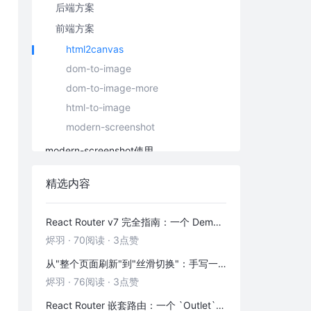
后端方案
前端方案
html2canvas
dom-to-image
dom-to-image-more
html-to-image
modern-screenshot
modern-screenshot使用
还有些坑
精选内容
苹果两倍屏
截图元素有滚动条导致图片截断
React Router v7 完全指南：一个 Demo 吃透前端路由
缩放后canvas元素模糊
烬羽
·
70阅读
·
3点赞
元素内部的滚动元素
从"整个页面刷新"到"丝滑切换"：手写一个 HashRouter 彻底搞懂前端路由
内容过长时生成空白图片
烬羽
·
76阅读
·
3点赞
React Router 嵌套路由：一个 `Outlet` 引发的布局思考
小结