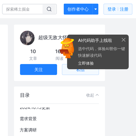
创作者中心
登录
注册
超级无敌大怪兽
AI代码助手上线啦
选中代码，体验AI替你一键
10
16k
32
快速解读代码
文章
阅读
粉丝
立即体验
私信
关注
目录
收起
2025.07.07更新
2024.10.15更新
需求背景
方案调研