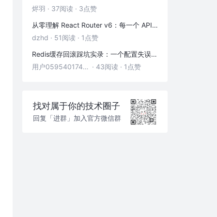
烬羽
·
37阅读
·
3点赞
从零理解 React Router v6：每一个 API 都是怎么工作的
dzhd
·
51阅读
·
1点赞
Redis缓存回滚踩坑实录：一个配置失误，让我在凌晨3点丢了3000条数据
用户05954017446
·
43阅读
·
1点赞
找对属于你的技术圈子
回复「进群」加入官方微信群