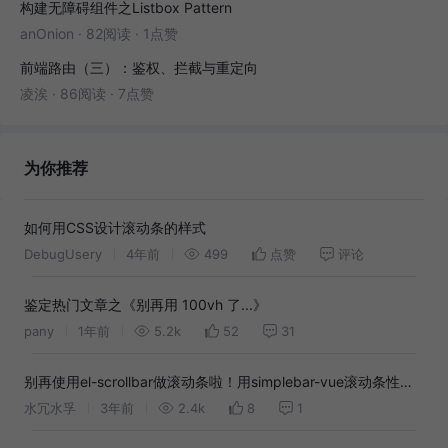
构建无障碍组件之Listbox Pattern
anOnion
·
82阅读
·
1点赞
前端路由（三）：鉴权、拦截与重定向
凌涘
·
86阅读
·
7点赞
为你推荐
如何用CSS设计滚动条的样式
DebugUsery
4年前
499
点赞
评论
鉴定热门文章之《别再用 100vh 了...》
pany
1年前
5.2k
52
31
别再使用el-scrollbar做滚动条啦！用simplebar-vue滚动条性能
提升N倍！
水冗水孚
3年前
2.4k
8
1