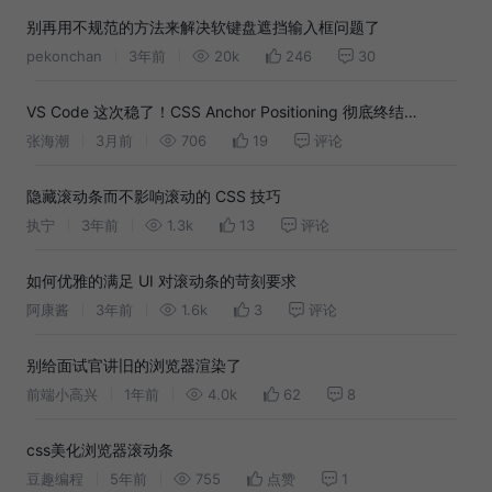
别再用不规范的方法来解决软键盘遮挡输入框问题了
pekonchan
3年前
20k
246
30
VS Code 这次稳了！CSS Anchor Positioning 彻底终结
WebView 定位卡顿
张海潮
3月前
706
19
评论
隐藏滚动条而不影响滚动的 CSS 技巧
执宁
3年前
1.3k
13
评论
如何优雅的满足 UI 对滚动条的苛刻要求
阿康酱
3年前
1.6k
3
评论
别给面试官讲旧的浏览器渲染了
前端小高兴
1年前
4.0k
62
8
css美化浏览器滚动条
豆趣编程
5年前
755
点赞
1