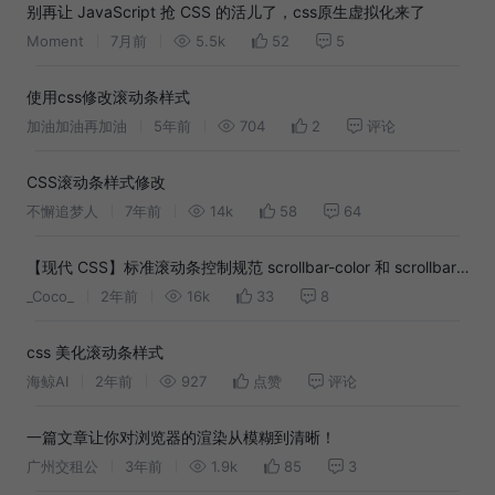
别再让 JavaScript 抢 CSS 的活儿了，css原生虚拟化来了
Moment
7月前
5.5k
52
5
使用css修改滚动条样式
加油加油再加油
5年前
704
2
评论
CSS滚动条样式修改
不懈追梦人
7年前
14k
58
64
【现代 CSS】标准滚动条控制规范 scrollbar-color 和 scrollbar-
width
_Coco_
2年前
16k
33
8
css 美化滚动条样式
海鲸AI
2年前
927
点赞
评论
一篇文章让你对浏览器的渲染从模糊到清晰！
广州交租公
3年前
1.9k
85
3