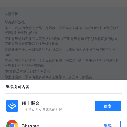
友情链接：
帮兵战🥁选段
馆长：我找的台湾的产品一定最好，要不然大陆不会去尝的 #馆长 #台湾馆长
#菜脯饼 #带货 @館長
宇彤有氧运动直播回放完整版8.6晚课 #宇彤有氧运动 #宇彤有氧直播回放 #
宇彤有氧 #居家锻炼 #好身材练起来
穿越成小本子，一口气看完系列 #二次元 #剧情动画 #沙雕动画 #国产动画 #
动画
你身边有这样的货吗！！！ #恩施麻将一痞二赖 #创作者中心 #创作灵感 #这
麻将非打不可吗#麻将损友
“闺蜜你是时候该订婚了”#剪映
零之使魔第二季 #动漫解说 #动漫推荐 #二次元 #钉宫理惠
2026.8.6 江西省 | 九江市 | 彭泽县政协原党组书 记、主席朱轶#反腐倡廉
继续浏览内容
，，，
2026.8.06 周四晚课彬彬有氧运动回放完整版 熬过不想动的时刻，跟着回放坚
持跟练，遇见更好的自己 #彬彬有氧运动 #居家锻炼 #燃脂暴汗 #减肥 #彬彬有
稀土掘金
氧运动回放完整版
确定
一个帮助开发者成长的社区
APP内打开
Chrome
继续