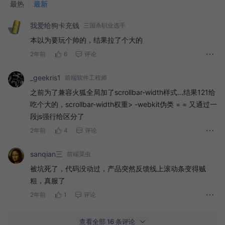
最热
最新
我爱给狗卡充钱
三国杀职业选手
本以为要玩个帅的，结果拉了个大的
2年前
6
评论
_geekris1
前端软件工程师
之前为了兼容火狐全局加了scrollbar-width样式...结果121给
吃个大的，scrollbar-width权重> -webkit伪类 = = 又通过一
段js强行给区分了
2年前
4
评论
sanqian三
前端菜虫
被坑死了，代码没动过，产品突然反馈线上滚动条变得贼
粗，真服了
2年前
1
评论
查看全部 16 条评论