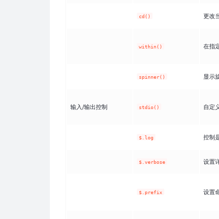
更改
cd()
在指
within()
显示旋
spinner()
输入/输出控制
自定义
stdio()
控制
$.log
设置
$.verbose
设置
$.prefix