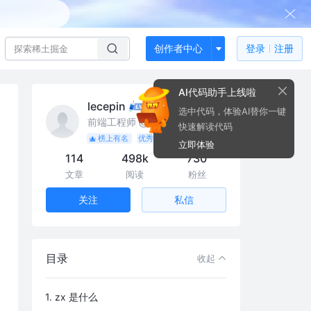
创作者中心
登录
注册
AI代码助手上线啦
lecepin
选中代码，体验AI替你一键
前端工程师 @阿里巴巴
快速解读代码
榜上有名
优秀作者
立即体验
114
498k
730
文章
阅读
粉丝
私信
关注
目录
收起
1. zx 是什么