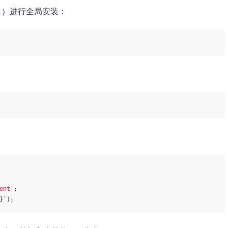
）进行全局安装：
ent`
}
`