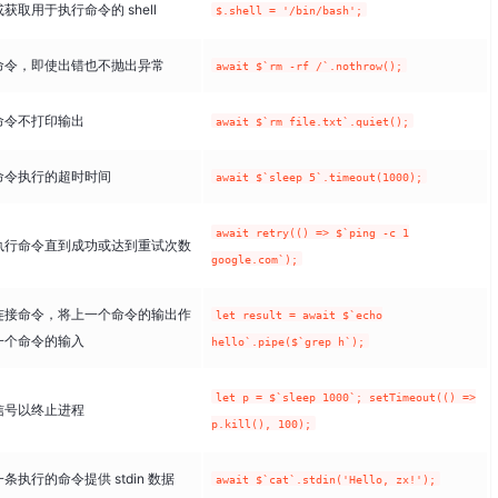
获取用于执行命令的 shell
$.shell = '/bin/bash';
命令，即使出错也不抛出异常
await $`rm -rf /`.nothrow();
命令不打印输出
await $`rm file.txt`.quiet();
命令执行的超时时间
await $`sleep 5`.timeout(1000);
await retry(() => $`ping -c 1
执行命令直到成功或达到重试次数
google.com`);
连接命令，将上一个命令的输出作
let result = await $`echo
一个命令的输入
hello`.pipe($`grep h`);
let p = $`sleep 1000`; setTimeout(() =>
信号以终止进程
p.kill(), 100);
条执行的命令提供 stdin 数据
await $`cat`.stdin('Hello, zx!');