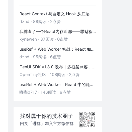
React Context 与自定义 Hook 从底层到实践：「跨层级通信 + 副作用封装」全解析
dzhd
·
88阅读
·
2点赞
我排查了一个React内存泄漏——罪魁祸首是这3个被忽略的清理函数
kyriewen
·
87阅读
·
0点赞
useRef + Web Worker 实战：React 如何优雅地拥抱多线程
dzhd
·
95阅读
·
6点赞
GenUI SDK v1.3.0 发布｜多框架兼容，一键换物料，渲染器 & 演练场全面增强！
OpenTiny社区
·
108阅读
·
2点赞
useRef + Web Worker：React 中的耗时计算不卡页面
嘟嘟0717
·
146阅读
·
9点赞
找对属于你的技术圈子
回复「进群」加入官方微信群