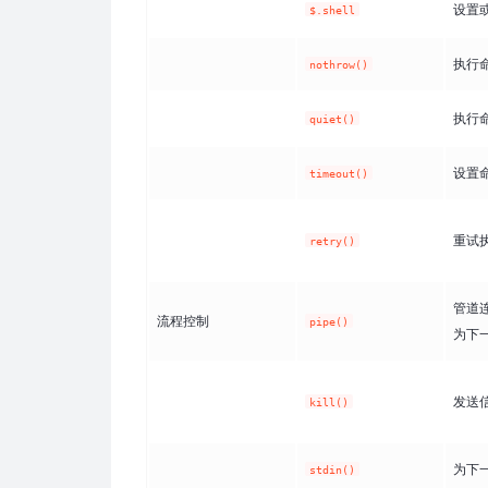
设置或
$.shell
执行
nothrow()
执行
quiet()
设置
timeout()
重试
retry()
管道
流程控制
pipe()
为下
发送
kill()
为下一
stdin()