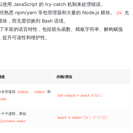
avaScript 的 try-catch 机制来处理错误。
已经熟悉 npm/yarn 等包管理器和大量的 Node.js 模块。
允
zx
，而无需切换到 Bash 语境。
pt 提供了丰富的语言特性，包括箭头函数、模板字符串、解构赋值
，提升可读性和维护性。
描述
示例/用法
命令并返回
、
和
stdout
stderr
let output = await $`ls`;
Code
一个子进程，类似
await $.spawn('ls', ['-l']);
d_process.spawn