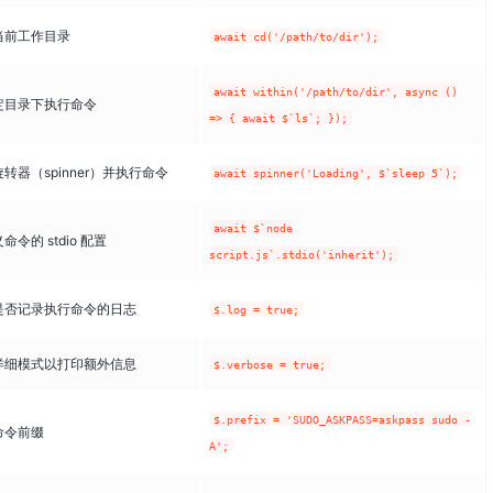
当前工作目录
await cd('/path/to/dir');
await within('/path/to/dir', async ()
定目录下执行命令
=> { await $`ls`; });
转器（spinner）并执行命令
await spinner('Loading', $`sleep 5`);
await $`node
命令的 stdio 配置
script.js`.stdio('inherit');
是否记录执行命令的日志
$.log = true;
详细模式以打印额外信息
$.verbose = true;
$.prefix = 'SUDO_ASKPASS=askpass sudo -
命令前缀
A';