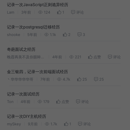
记录一次JavaScript正则诡异经历
Lam
3年前
124
1
评论
记录一次postgresql迁移经历
shooke
5年前
1.1k
2
3
奇葩面试之经历
晚霞再美不及你眼眸的颜色
4年前
221
点赞
评论
金三银四，记录一次前端面试经历
丶华华华华华哥
7年前
4.7k
25
25
记录一次面试经历
Ton
4年前
179
点赞
评论
记录一次DIY主机经历
mySkey
9月前
1.7k
1
评论