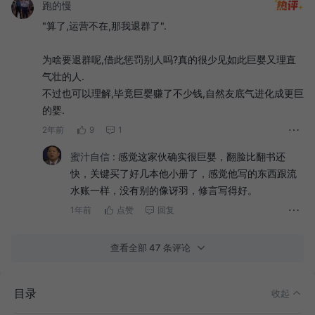
跑的慢
"算了,运营不在,那我退群了".
为啥要退群呢,借此惩罚别人吗?真的很少见如此巨婴又理直
气壮的人.
不过也可以理解,毕竟巨婴赚了不少钱,自然友底气进化成更巨
的婴.
2年前
9
1
蜜汁自信
:
感觉这家伙确实很巨婴，翻脸比翻书还
快，关键买了好几本他小册了，感觉他写的东西跟流
水账一样，没有别的像讶羽，修言写得好。
1年前
点赞
回复
查看全部 47 条评论
目录
收起