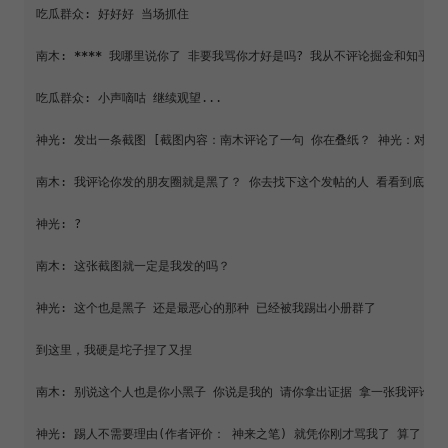
吃瓜群众: 好好好 当场抓住

南木: 
****
 我哪里说你了 非要我骂你才好是吗? 我从不评论掘金和知乎 
吃瓜群众: 小声嘀咕 继续观望...

神光: 发出一条截图 [截图内容：南木评论了一句 你在叠纸？ 神光：对] 

南木: 我评论你发的朋友圈就是黑了？ 你去找下这个发帖的人 看看到底是谁 
神光: ?

南木: 这张截图就一定是我发的吗？

神光: 这个也是黑子 还是最恶心的那种 已经被我踢出小册群了

到这里，我硬是坨子捏了又捏

南木: 别说这个人也是你小黑子 你说是我的 请你拿出证据 拿一张我评论的
神光: 踢人不需要理由(作者评价： 神来之笔) 就凭你刚才骂我了 算了，掘