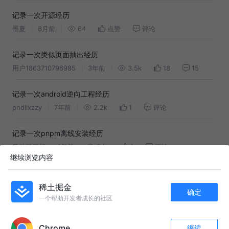
记录一次开源经历
墨夏
8月前
64
点赞
评论
记录一次类似页面抽出经历
用户1863710796985
3年前
3.5k
18
15
记录一次android逆向工程经历
pndllxzzy
7年前
2.2k
1
评论
记录一次pnpm离线安装经历
风动涟漪起
1年前
2.1k
1
评论
继续浏览内容
记录一次前端内存泄漏排查经历
稀土掘金
不写bug的米公子
6年前
9.7k
72
8
确定
一个帮助开发者成长的社区
APP内打开
一次比较奇葩的 AWS 面试
honeymoose
4年前
541
点赞
评论
Chrome
继续