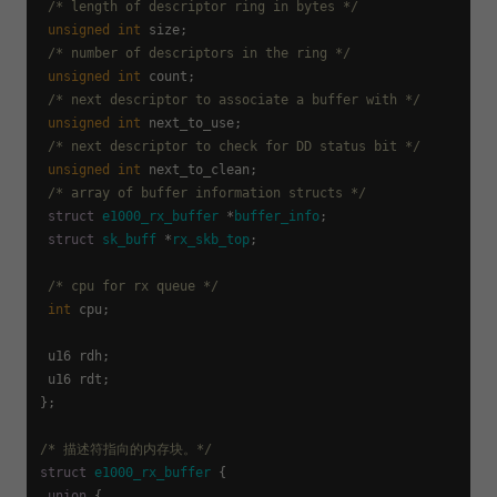
/* length of descriptor ring in bytes */
unsigned
int
 size;

/* number of descriptors in the ring */
unsigned
int
 count;

/* next descriptor to associate a buffer with */
unsigned
int
 next_to_use;

/* next descriptor to check for DD status bit */
unsigned
int
 next_to_clean;

/* array of buffer information structs */
struct
e1000_rx_buffer
 *
buffer_info
;
struct
sk_buff
 *
rx_skb_top
;
/* cpu for rx queue */
int
 cpu;

 u16 rdh;

 u16 rdt;

};

/* 描述符指向的内存块。*/
struct
e1000_rx_buffer
 {
union
 {