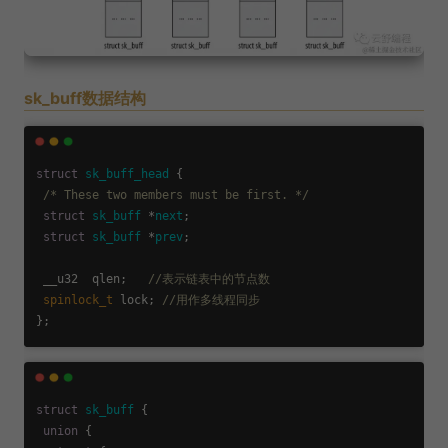
sk_buff数据结构
struct
sk_buff_head
 {
/* These two members must be first. */
struct
sk_buff
 *
next
;
struct
sk_buff
 *
prev
;
 __u32  qlen;   
//表示链表中的节点数
spinlock_t
 lock; 
//用作多线程同步
struct
sk_buff
 {
union
 {