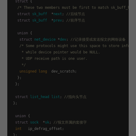
struct
 {
/* These two members must be first to match sk_buff_hea
struct
sk_buff
  *
next
;
//后续节点
struct
sk_buff
  *
prev
;
//前序节点
union
 {
struct
net_device
 *
dev
;
//记录接受或发送报文的网络设备
/* Some protocols might use this space to store informa
     * while device pointer would be NULL.

     * UDP receive path is one user.

     */
unsigned
long
  dev_scratch;

   };

  };

struct
list_head
list
;
//指向头节点
 };

union
 {
struct
sock
  *
sk
;
//报文所属的套接字
int
   ip_defrag_offset;

 };
