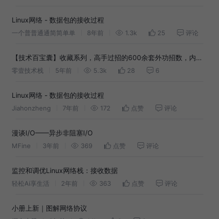
Linux网络 - 数据包的接收过程
一个普普通通简简单单
8年前
1.3k
25
评论
【技术百宝囊】收藏系列，高手过招的600余套外功招数，内功
心法和实战精髓！持续更新......
零壹技术栈
5年前
5.3k
28
6
Linux网络 - 数据包的接收过程
Jiahonzheng
7年前
172
点赞
评论
漫谈I/O——异步非阻塞I/O
MFine
3年前
369
点赞
评论
监控和调优Linux网络栈：接收数据
轻松Ai享生活
2年前
363
点赞
评论
小册上新｜图解网络协议