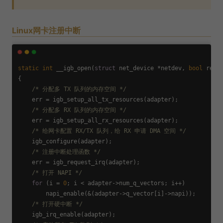
Linux网卡注册中断
static
int
 __igb_open(
struct
 net_device *netdev, 
bool
 resum
{

/* 分配多 TX 队列的内存空间 */
    err = igb_setup_all_tx_resources(adapter);

/* 分配多 RX 队列的内存空间 */
    err = igb_setup_all_rx_resources(adapter);

/* 给网卡配置 RX/TX 队列，给 RX 申请 DMA 空间 */
    igb_configure(adapter);

/* 注册中断处理函数 */
    err = igb_request_irq(adapter);

/* 打开 NAPI */
for
 (i = 
0
; i < adapter->num_q_vectors; i++)

        napi_enable(&(adapter->q_vector[i]->napi));

/* 打开硬中断 */
    igb_irq_enable(adapter);
