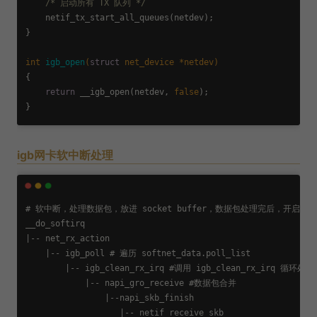
/* 启动所有 TX 队列 */
    netif_tx_start_all_queues(netdev);

}

int
igb_open
(
struct
 net_device *netdev)
{

return
 __igb_open(netdev, 
false
); 

igb网卡软中断处理
# 软中断，处理数据包，放进 socket buffer，数据包处理完后，开启硬中
__do_softirq

|-- net_rx_action

    |-- igb_poll # 遍历 softnet_data.poll_list

        |-- igb_clean_rx_irq #调用 igb_clean_rx_irq 循
            |-- napi_gro_receive #数据包合并

                |--napi_skb_finish

                   |-- netif_receive_skb
