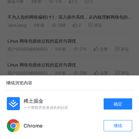
掘金小册
3年前
1.1k
2
2
不为人知的网络编程(十)：深入操作系统，从内核理解网络包的
接收过程(Linux篇)
JackJiang
5年前
298
2
评论
Linux 网络包接收过程的监控与调优
用户3026598806652
5年前
270
点赞
评论
Linux 网络包接收过程的监控与调优
用户3026598806652
5年前
299
点赞
评论
继续浏览内容
漫谈网络I/O——同步阻塞I/O（BIO）
MFine
3年前
230
点赞
评论
稀土掘金
确定
一个帮助开发者成长的社区
APP内打开
友情链接：
牢饭萝莉#动漫解说 #二次元
Chrome
继续
评论
收藏
3
#创作者扶持计划 #打黑风暴 #刑侦剧 #电视剧解说 #合集升级计划
关注
乌克兰伤亡 近250个月 #乌克兰 #乌克兰战争 #乌克兰美女 #逍遥子 #逍遥观