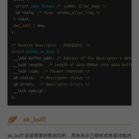
struct
page
 *
page
;
/* jumbo: alloc_page */
  u8 *data; 
/* else, netdev_alloc_frag */
 } rxbuf;

dma_addr_t
 dma;

};

/* Receive Descriptor - 内存描述符。*/
struct
e1000_rx_desc
 {
 __le64 buffer_addr; 
/* Address of the descriptor's data b
 __le16 length;  
/* Length of data DMAed into data buffer 
 __le16 csum;  
/* Packet checksum */
 u8 status;  
/* Descriptor status */
 u8 errors;  
/* Descriptor Errors */
 __le16 special;

sk_buff
sk_buff 是最重要的数据结构，用来表示已接收或将要传输的