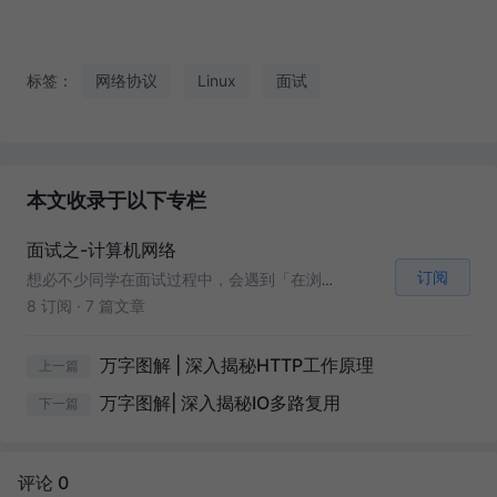
标签：
网络协议
Linux
面试
本文收录于以下专栏
面试之-计算机网络
订阅
想必不少同学在面试过程中，会遇到「在浏览器中输入www.baidu.com后，到网页显示，其间发生了什么」类似的面试题。 本专栏将从该背景出发，详细介绍数据包从HTTP层->TCP层->IP层->网卡->互联网->目的地服务器 这中间涉及的知识。 通过本专栏你可以了解到每层的工作原理
8 订阅
·
7 篇文章
万字图解 | 深入揭秘HTTP工作原理
上一篇
万字图解| 深入揭秘IO多路复用
下一篇
评论 0