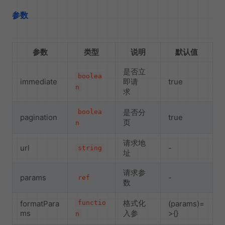
参数
参数
类型
说明
默认值
是否立
boolea
immediate
即请
true
n
求
是否分
boolea
pagination
true
页
n
请求地
url
-
string
址
请求参
params
-
ref
数
格式化
formatPara
functio
(params)=
ms
入参
>{}
n