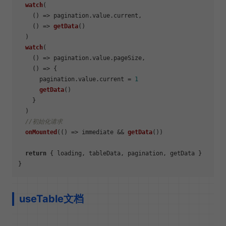
watch
(

() =>
 pagination.
value
.
current
,

() =>
getData
()

  )

watch
(

() =>
 pagination.
value
.
pageSize
,

() =>
 {

      pagination.
value
.
current
 = 
1
getData
()

    }

  )

//初始化请求
onMounted
(
() =>
 immediate && 
getData
())

return
 { loading, tableData, pagination, getData }

useTable文档