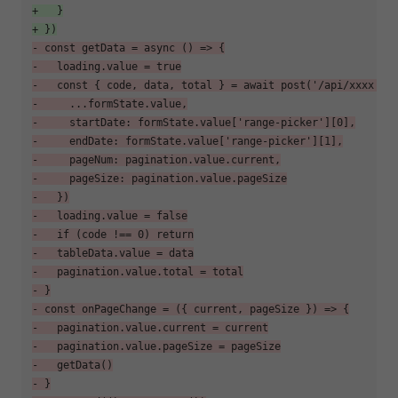
+   }
+ })
- const getData = async () => {
-   loading.value = true
-   const { code, data, total } = await post('/api/xxxx', 
-     ...formState.value,
-     startDate: formState.value['range-picker'][0],
-     endDate: formState.value['range-picker'][1],
-     pageNum: pagination.value.current,
-     pageSize: pagination.value.pageSize
-   })
-   loading.value = false
-   if (code !== 0) return
-   tableData.value = data
-   pagination.value.total = total
- }
- const onPageChange = ({ current, pageSize }) => {
-   pagination.value.current = current
-   pagination.value.pageSize = pageSize
-   getData()
- }