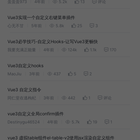
蛋蛋蛋973
4年前
5.2k
13
评论
Vue3实现一个自定义右键菜单插件
心无不甘
5年前
5.8k
25
3
Vue3必学技巧-自定义Hooks-让写Vue3更畅快
我要充满正能量
4年前
124k
1.1k
170
Vue3自定义hooks
MaoJiu
3年前
437
5
2
Vue3 自定义指令
同仁堂在逃枸杞
3年前
442
1
评论
vue3自定义全局confirm插件
Destinygu46524
4年前
5.7k
19
1
vue3 虚拟table组件el-table-v2使用jsx渲染自定义组件