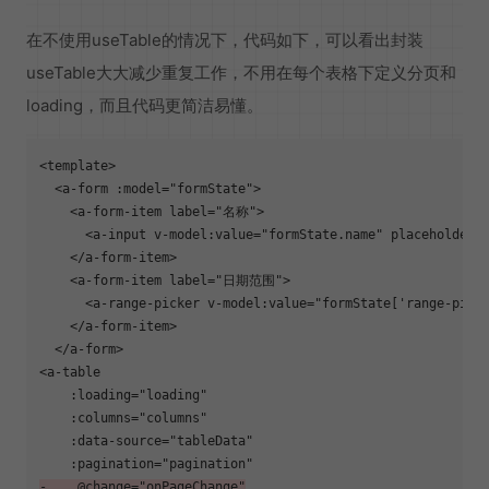
在不使用useTable的情况下，代码如下，可以看出封装
useTable大大减少重复工作，不用在每个表格下定义分页和
loading，而且代码更简洁易懂。
<template>

  <a-form :model="formState">

    <a-form-item label="名称">

      <a-input v-model:value="formState.name" placeholder
    </a-form-item>

    <a-form-item label="日期范围">

      <a-range-picker v-model:value="formState['range-picke
    </a-form-item>

  </a-form>

<a-table

    :loading="loading"

    :columns="columns"

    :data-source="tableData"

-    @change="onPageChange"