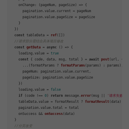
onChange
: 
(
pageNum, pageSize
) =>
 {

      pagination.
value
.
current
 = pageNum

      pagination.
value
.
pageSize
 = pageSize

    }

  })

const
 tableData = 
ref
([])

//请求部分需结合具体项目修改
const
getData
 = 
async
 (
) => {

    loading.
value
 = 
true
const
 { code, data, msg, total } = 
await
post
(url, {

      ...(formatParams ? 
formatParams
(params) : params),

pageNum
: pagination.
value
.
current
,

pageSize
: pagination.
value
.
pageSize
    })

    loading.
value
 = 
false
if
 (code !== 
0
) 
return
 message.
error
(msg || 
'请求失败'
)

    tableData.
value
 = formatResult ? 
formatResult
(data) : d
    pagination.
value
.
total
 = total

    onSuccess && 
onSuccess
(data)

  }

//分页改变