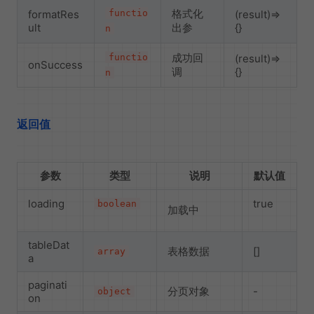
格式化
formatRes
functio
(result)=>
ult
出参
{}
n
成功回
functio
(result)=>
onSuccess
调
{}
n
返回值
参数
类型
说明
默认值
loading
true
boolean
加载中
tableDat
表格数据
[]
array
a
paginati
分页对象
-
object
on