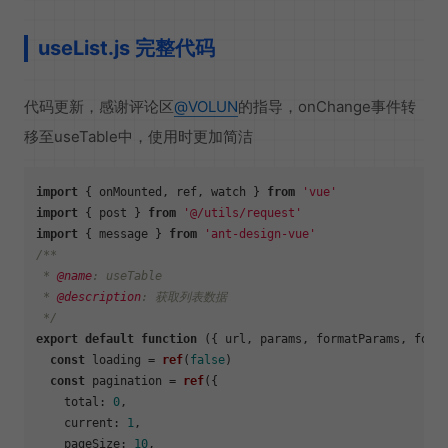
useList.js 完整代码
代码更新，感谢评论区
@VOLUN
的指导，onChange事件转
移至useTable中，使用时更加简洁
import
 { onMounted, ref, watch } 
from
'vue'
import
 { post } 
from
'@/utils/request'
import
 { message } 
from
'ant-design-vue'
/**

 * 
@name
: useTable

 * 
@description
: 获取列表数据

 */
export
default
function
 (
{ url, params, formatParams, form
const
 loading = 
ref
(
false
)

const
 pagination = 
ref
({

total
: 
0
,

current
: 
1
,

pageSize
: 
10
,
