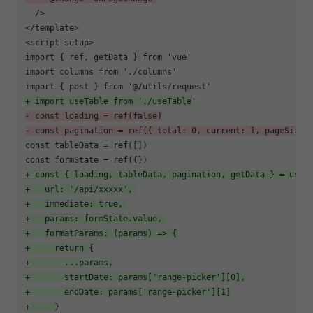
  />

</template>  

<script setup>

import { ref, getData } from 'vue'

import columns from './columns'

+ import useTable from './useTable'
- const loading = ref(false)
- const pagination = ref({ total: 0, current: 1, pageSize:
const tableData = ref([])

+ const { loading, tableData, pagination, getData } = useT
+   url: '/api/xxxxx', 
+   immediate: true, 
+   params: formState.value, 
+   formatParams: (params) => {
+     return {
+       ...params,
+       startDate: params['range-picker'][0],
+       endDate: params['range-picker'][1]
+     }