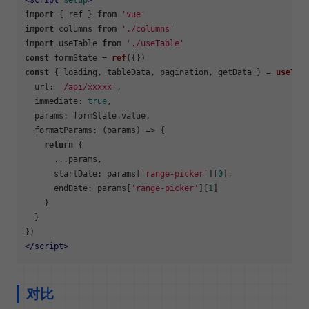
import
 { ref } 
from
'vue'
import
 columns 
from
'./columns'
import
 useTable 
from
'./useTable'
const
 formState = 
ref
const
 { loading, tableData, pagination, getData } = 
useTab
url
: 
'/api/xxxxx'
, 

immediate
: 
true
, 

params
: formState.
value
, 

formatParams
: 
(
params
) =>
 {

return
 {

      ...params,

startDate
: params[
'range-picker'
][
0
],

endDate
: params[
'range-picker'
][
1
]

    }

  }

</
script
>
对比