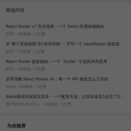
精选内容
React Router v7 完全指南：一个 Demo 吃透前端路由
烬羽
·
66阅读
·
3点赞
从"整个页面刷新"到"丝滑切换"：手写一个 HashRouter 彻底搞懂前端路由
烬羽
·
72阅读
·
3点赞
React Router 嵌套路由：一个 `Outlet` 引发的布局思考
烬羽
·
35阅读
·
3点赞
从零理解 React Router v6：每一个 API 都是怎么工作的
dzhd
·
50阅读
·
1点赞
Redis缓存回滚踩坑实录：一个配置失误，让我在凌晨3点丢了3000条数据
用户05954017446
·
41阅读
·
1点赞
为你推荐