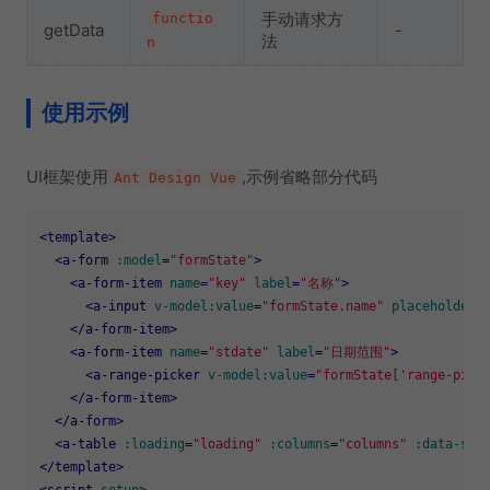
手动请求方
functio
getData
-
法
n
使用示例
UI框架使用
,示例省略部分代码
Ant Design Vue
<
template
>
<
a-form
:model
=
"formState"
>
<
a-form-item
name
=
"key"
label
=
"名称"
>
<
a-input
v-model:value
=
"formState.name"
placeholder
=
</
a-form-item
>
<
a-form-item
name
=
"stdate"
label
=
"日期范围"
>
<
a-range-picker
v-model:value
=
"formState['range-pick
</
a-form-item
>
</
a-form
>
<
a-table
:loading
=
"loading"
:columns
=
"columns"
:data-sou
</
template
>
<
script
setup
>