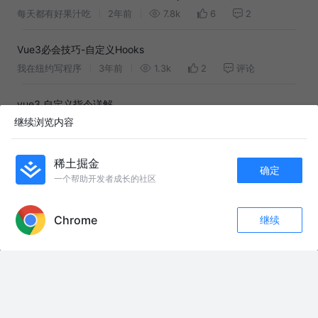
每天都有好果汁吃
2年前
7.8k
6
2
Vue3必会技巧-自定义Hooks
我在纽约写程序
3年前
1.3k
2
评论
vue3 自定义指令详解
继续浏览内容
victor123
4年前
1.3k
19
评论
Vue3自定义hooks
稀土掘金
确定
入秋丶
1年前
140
点赞
评论
一个帮助开发者成长的社区
APP内打开
Chrome
继续
友情链接：
收藏
45
10
你以为猴哥的绘画天赋是怎么来的？ #茶啊二中 #孙悟空 #动漫 #校园#校园
关注
墨西哥女子情绪崩溃，从二楼后仰跳下轻生，大批警察现场营救仍未接住
忙到电脑坏了，请猫师傅修理一下吧#修理工小猫在线接单 #猫师傅 #打工人
的日常
普京罕见流露战后焦虑：若战争结束，俄罗斯社会靠什么凝聚？ #零基础看
懂全球 #全球创作者计划