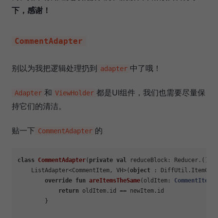
下，感谢！
CommentAdapter
别以为我把逻辑处理扔到
中了哦！
adapter
和
都是UI组件，我们也需要尽量保
Adapter
ViewHolder
持它们的清洁。
贴一下
的
CommentAdapter
class
CommentAdapter
(
private
val
 reduceBlock: Reducer.() -
    ListAdapter<CommentItem, VH>(
object
 : DiffUtil.ItemCall
override
fun
areItemsTheSame
(oldItem: 
CommentItem
,
return
 oldItem.id == newItem.id

        }
