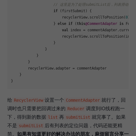
// 这里是为了处理submitList后，列表滑动位
if
 (firstSubmit) {

                        recyclerView.scrollToPosition(
0
)

                    } 
else
if
 (
this
@CommentAdapter
is
 FoldR
val
 index = commentAdapter.current
                        recyclerView.scrollToPosition(index
                    }

                }

            }

        }

        recyclerView.adapter = commentAdapter

    }

给
设置一个
就行了，回
RecyclerView
CommentAdapter
调时也只需要把回调过来的
调度到IO线程跑一
Reducer
下，得到新的数据
再
就完事了。如果
list
submitList
不是
后有列表的定位问题，代码还能更精
submitList
简。
如果有知道更好的解决办法的朋友，麻烦留言分享一