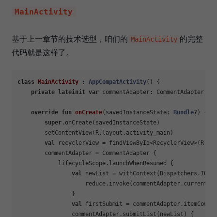
MainActivity
基于上一章节的技术选型，咱们的
的完整
MainActivity
代码就是这样了。
class
MainActivity
 : 
AppCompatActivity
() {

private
lateinit
var
 commentAdapter: CommentAdapter

override
fun
onCreate
(savedInstanceState: 
Bundle
?)
 {

super
.onCreate(savedInstanceState)

        setContentView(R.layout.activity_main)

val
 recyclerView = findViewById<RecyclerView>(R.id.
        commentAdapter = CommentAdapter {

            lifecycleScope.launchWhenResumed {

val
 newList = withContext(Dispatchers.IO) {
                    reduce.invoke(commentAdapter.currentLis
                }

val
 firstSubmit = commentAdapter.itemCount
                commentAdapter.submitList(newList) {
