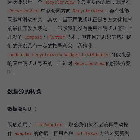
为啥要只用一个
？最重要的原因，就是在
RecyclerView
中嵌套同方向
，会有性能
RecyclerView
RecyclerView
问题和滑动冲突。其次，当下
声明式UI
正是各方大佬推崇
的最佳开发实践之一，虽然我们没有使用声明式UI基础上
开发的
/
技术，但其构建思想仍然对我
Compose
Flutter
们的开发具有一定的指导意义。我猜测，
可能也是
androidx.recyclerview.widget.ListAdapter
响应声明式UI号召的一个针对
的解决方案
RecyclerView
吧。
数据源的转换
数据驱动UI！
既然选用了
，那么我们就不应该再手动操
ListAdapter
作
的数据，再用各种
方法来更新列
adapter
notifyXxx