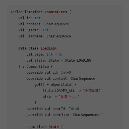
sealed
interface
CommentItem
 {

val
 id: 
Int
val
 content: CharSequence

val
 userId: 
Int
val
 userName: CharSequence

data
class
Loading
(

val
 page: 
Int
 = 
0
,

val
 state: State = State.LOADING

    ) : CommentItem {

override
val
 id: 
Int
=
0
override
val
 content: CharSequence

get
() = 
when
(state) {

                State.LOADED_ALL -> 
"全部加载"
else
 -> 
"加载中..."
            }

override
val
 userId: 
Int
=
0
override
val
 userName: CharSequence=
""
enum
class
State
 {
