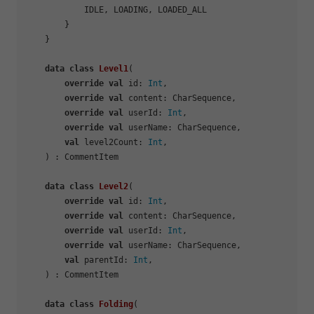
            IDLE, LOADING, LOADED_ALL

        }

    }

data
class
Level1
(

override
val
 id: 
Int
,

override
val
 content: CharSequence,

override
val
 userId: 
Int
,

override
val
 userName: CharSequence,

val
 level2Count: 
Int
,

    ) : CommentItem

data
class
Level2
(

override
val
 id: 
Int
,

override
val
 content: CharSequence,

override
val
 userId: 
Int
,

override
val
 userName: CharSequence,

val
 parentId: 
Int
,

    ) : CommentItem

data
class
Folding
(
