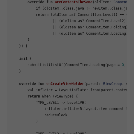
override
fun
areContentsTheSame
(oldItem: 
CommentIt
if
 (oldItem::
class
.java != newItem::
class
.java
return
 (oldItem 
as
? CommentItem.Level1) == (ne
                    || (oldItem 
as
? CommentItem.Level2) ==
                    || (oldItem 
as
? CommentItem.Folding) =
                    || (oldItem 
as
? CommentItem.Loading) =
        }

    }) {

init
 {

        submitList(listOf(CommentItem.Loading(page = 
0
, Co
    }

override
fun
onCreateViewHolder
(parent: 
ViewGroup
, vie
val
 inflater = LayoutInflater.from(parent.context)

return
when
 (viewType) {

            TYPE_LEVEL1 -> Level1VH(

                inflater.inflate(R.layout.item_comment_lev
                reduceBlock

            )
