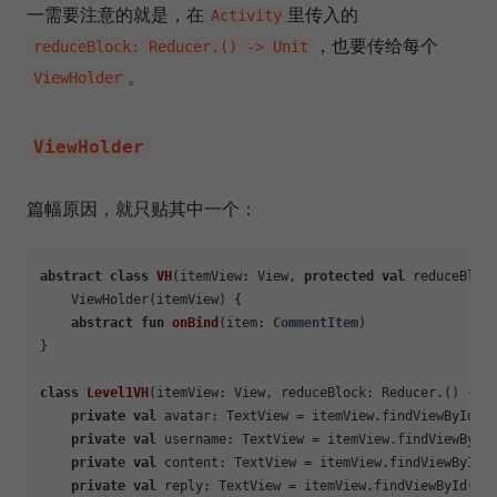
一需要注意的就是，在
里传入的
Activity
，也要传给每个
reduceBlock: Reducer.() -> Unit
。
ViewHolder
ViewHolder
篇幅原因，就只贴其中一个：
abstract
class
VH
(itemView: View, 
protected
val
 reduceBloc
    ViewHolder(itemView) {

abstract
fun
onBind
(item: 
CommentItem
)
}

class
Level1VH
(itemView: View, reduceBlock: Reducer.() -> 
private
val
 avatar: TextView = itemView.findViewById(R.
private
val
 username: TextView = itemView.findViewById(
private
val
 content: TextView = itemView.findViewById(R
private
val
 reply: TextView = itemView.findViewById(R.i