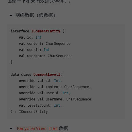
也贴一下相关的数据实体得了。
网络数据（假数据）
interface
ICommentEntity
 {

val
 id: 
Int
val
 content: CharSequence

val
 userId: 
Int
val
 userName: CharSequence

}

data
class
CommentLevel1
(

override
val
 id: 
Int
,

override
val
 content: CharSequence,

override
val
 userId: 
Int
,

override
val
 userName: CharSequence,

val
 level2Count: 
Int
,

数据
RecyclerView Item