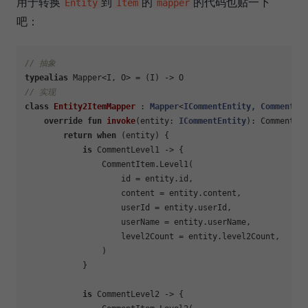
用于转换
到
的
的代码也贴一下
Entity
Item
mapper
吧：
// 抽象
typealias
// 实现
class
Entity2ItemMapper
 : 
Mapper
<
ICommentEntity, CommentIt
override
fun
invoke
(entity: 
ICommentEntity
)
: CommentIte
return
when
 (entity) {

is
 CommentLevel1 -> {

                CommentItem.Level1(

                    id = entity.id,

                    content = entity.content,

                    userId = entity.userId,

                    userName = entity.userName,

                    level2Count = entity.level2Count,

                )

            }

is
 CommentLevel2 -> {
