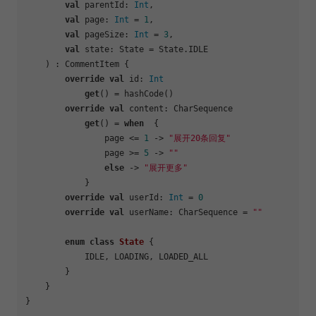
val
 parentId: 
Int
,

val
 page: 
Int
 = 
1
,

val
 pageSize: 
Int
 = 
3
,

val
 state: State = State.IDLE

    ) : CommentItem {

override
val
 id: 
Int
get
() = hashCode()

override
val
 content: CharSequence

get
() = 
when
  {

                page <= 
1
 -> 
"展开20条回复"
                page >= 
5
 -> 
""
else
 -> 
"展开更多"
            }

override
val
 userId: 
Int
 = 
0
override
val
 userName: CharSequence = 
""
enum
class
State
 {

            IDLE, LOADING, LOADED_ALL

        }

    }
