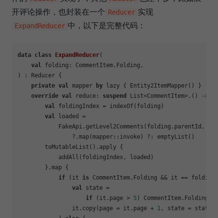
开评论操作，也封装在一个
实现
Reducer
中，以下是完整代码：
ExpandReducer
data
class
ExpandReducer
(

val
 folding: CommentItem.Folding,

) : Reducer {

private
val
 mapper 
by
 lazy { Entity2ItemMapper() }

override
val
 reduce: 
suspend
 List<CommentItem>.() -> Li
val
 foldingIndex = indexOf(folding)

val
 loaded =

            FakeApi.getLevel2Comments(folding.parentId, fol
                ?.map(mapper::invoke) ?: emptyList()

        toMutableList().apply {

            addAll(foldingIndex, loaded)

        }.map {

if
 (it 
is
 CommentItem.Folding && it == folding)
val
 state =

if
 (it.page > 
5
) CommentItem.Folding.S
                it.copy(page = it.page + 
1
, state = state)
