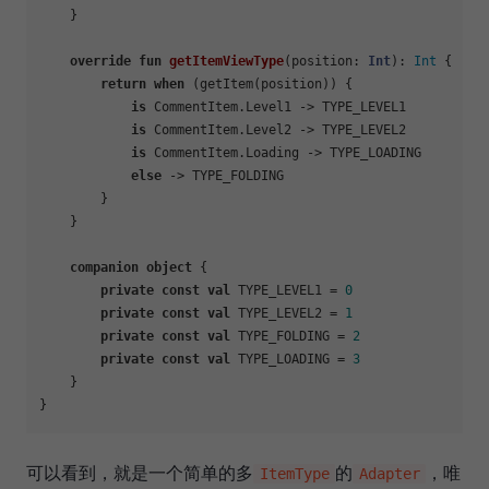
    }

override
fun
getItemViewType
(position: 
Int
)
: 
Int
 {

return
when
 (getItem(position)) {

is
 CommentItem.Level1 -> TYPE_LEVEL1

is
 CommentItem.Level2 -> TYPE_LEVEL2

is
 CommentItem.Loading -> TYPE_LOADING

else
 -> TYPE_FOLDING

        }

    }

companion
object
 {

private
const
val
 TYPE_LEVEL1 = 
0
private
const
val
 TYPE_LEVEL2 = 
1
private
const
val
 TYPE_FOLDING = 
2
private
const
val
 TYPE_LOADING = 
3
    }

可以看到，就是一个简单的多
的
，唯
ItemType
Adapter