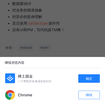
数据驱动UI
对业务的精准抽象
对异步的延伸理解
灵活使用
操作符
Collection
没有UI和PM，写代码真TM爽！
标签：
Android
Kotlin
继续浏览内容
评论 31
稀土掘金
确定
一个帮助开发者成长的社区
APP内打开
即可发布评论！
登录 / 注册
0
/ 1000
发送
Chrome
继续
收藏
147
31
关注