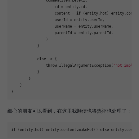
                CommentItem.Level2(

                    id = entity.id,

                    content = 
if
 (entity.hot) entity.conte
                    userId = entity.userId,

                    userName = entity.userName,

                    parentId = entity.parentId,

                )

            }

else
 -> {

throw
 IllegalArgumentException(
"not implem
            }

        }

    }

细心的朋友可以看到，在这里我顺便也将热评也处理了：
if
 (entity.hot) entity.content.makeHot() 
else