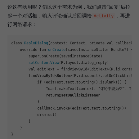
说这有啥用呢？仍以这个需求为例，我们点击“回复”后拉
起一个对话框，输入评论确认后回调给
，再进
Activity
行网络请求：
class 
ReplyDialog
(context: Context, private val callback: 
    override fun 
onCreate
(savedInstanceState: Bundle?) {

        super
.onCreate
(savedInstanceState)

setContentView
(R.layout.dialog_reply)

        val editText = findViewById<EditText>(R.id.content)
        findViewById<
Button
>(R.id.submit)
.setOnClickListen
            if (editText.text.toString()
.isBlank
()) {

                Toast
.makeText
(context, "评论不能为空", Toast.
                return
@setOnClickListener
            }

            callback.invoke(editText.text.toString())

            dismiss()

        }

    }

}
