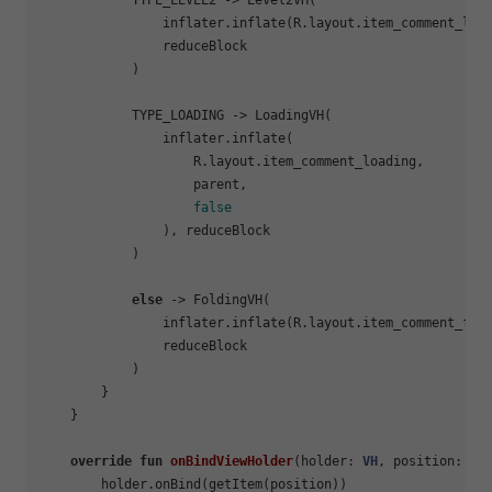
            TYPE_LEVEL2 -> Level2VH(

                inflater.inflate(R.layout.item_comment_lev
                reduceBlock

            )

            TYPE_LOADING -> LoadingVH(

                inflater.inflate(

                    R.layout.item_comment_loading,

                    parent,

false
                ), reduceBlock

            )

else
 -> FoldingVH(

                inflater.inflate(R.layout.item_comment_fol
                reduceBlock

            )

        }

    }

override
fun
onBindViewHolder
(holder: 
VH
, position: 
In
        holder.onBind(getItem(position))
