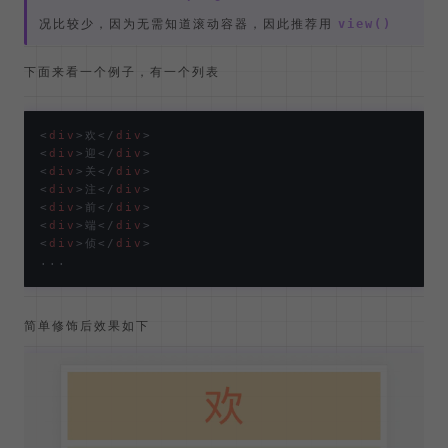
示，不过需要注意的是，这种用法要使用命名的
view
，如下
progress time
scroll-timeline: --my-scroller block;

view-timeline-inset: 
20%
200px
animation
按照我的经验，
中使用命名的情
view progress time
况比较少，因为无需知道滚动容器，因此推荐用
view()
下面来看一个例子，有一个列表
<
div
>
欢
</
div
>
<
div
>
迎
</
div
>
<
div
>
关
</
div
>
<
div
>
注
</
div
>
<
div
>
前
</
div
>
<
div
>
端
</
div
>