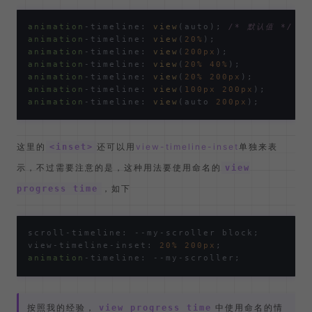
：滚动容器的块级轴方向*（默认）*。
block
：滚动容器内联轴方向。
inline
：滚动容器沿 y 轴方向。
y
：滚动容器沿 x 轴方向。
x
表示调整元素的视区范围，有点类似
<inset>
scroll-
，支持两个值，表示开始和结束两个范围。
padding
animation
-timeline: 
view
(auto); 
/* 默认值 */
animation
-timeline: 
view
(
20%
animation
-timeline: 
view
(
200px
animation
-timeline: 
view
(
20%
40%
animation
-timeline: 
view
(
20%
200px
animation
-timeline: 
view
(
100px
200px
animation
-timeline: 
view
(auto 
200px
这里的
还可以用
view-timeline-inset
单独来表
<inset>