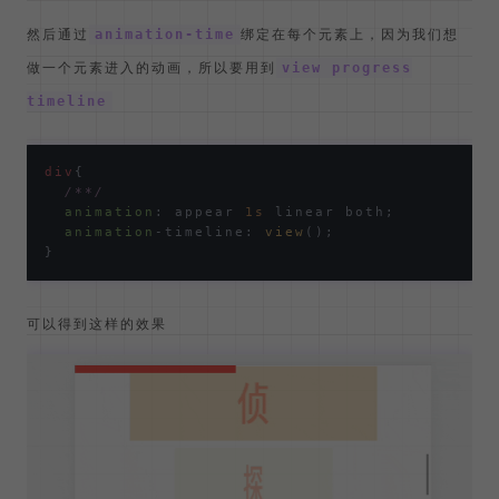
@keyframes
 appear {

from
 {

opacity
: 
0
;

transform
: 
scaleX
(
0
);

  }

to
 {

opacity
: 
1
;

transform
: 
scaleX
(
1
);

  }

然后通过
绑定在每个元素上，因为我们想
animation-time
做一个元素进入的动画，所以要用到
view progress
timeline
div
{

/**/
animation
: appear 
1s
 linear both;

animation
-timeline: 
view
();
