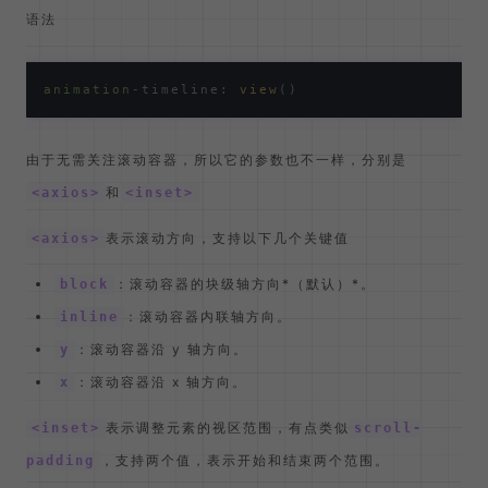
这个概念非常像
中的
Intersection_Observer_API
，也就
JS
交叉观察者
，可以
监测到元素在可视区
的情况，因此，在这种场
景中，无需关注滚动容器是哪个，只用处理自身就行了。
和前面的
语法类似，也有一个快捷
scroll progress time
语法
animation
-timeline: 
view
由于无需关注滚动容器，所以它的参数也不一样，分别是
和
<axios>
<inset>
表示滚动方向，支持以下几个关键值
<axios>