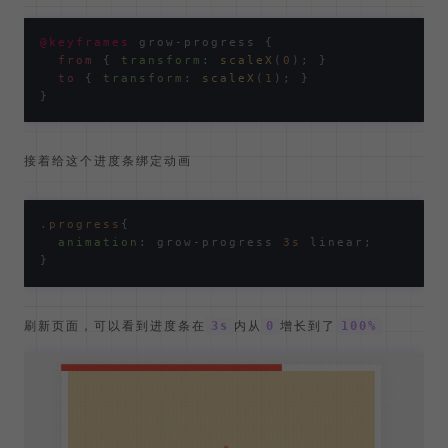
@keyframes
 grow-progress {

from
 { 
transform
: 
scaleX
(
0
); }

to
 { 
transform
: 
scaleX
(
1
); }

接着给这个进度条绑定动画
.progress
{

animation
: grow-progress 
3s
 linear;

刷新页面，可以看到进度条在
内从
增长到了
3s
0
100%