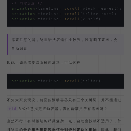
/* 同时设置 */
animation
-timeline: 
scroll
(block nearest); 
/*
animation
-timeline: 
scroll
animation
-timeline: 
scroll
需要注意的是，这里语法容错性比较强，没有顺序要求，会
自动识别
因此，如果需要监听横向滚动，可以这样
animation
-timeline: 
scroll
不知大家发现没，前面的滚动容器只有三个关键词，并不能通过
方式任意指定滚动容器，真的能满足所有需求吗？
#id
当然不行！有时候结构稍微复杂一点，自动查找就不适用了，并
且这里的
最近祖先滚动容器还受到绝对定位的影响
，因此，我们