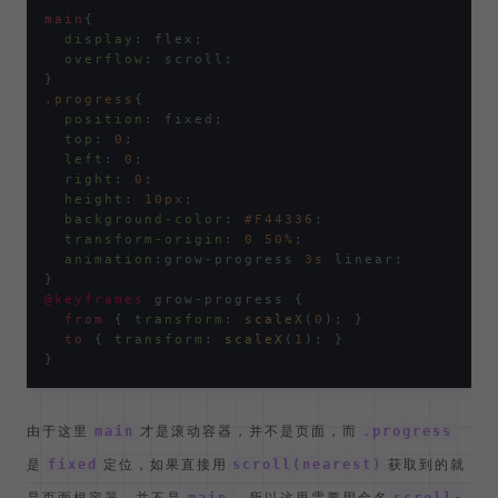
main
{

display
: flex;

overflow
: scroll;

.progress
{

position
: fixed;

top
: 
0
;

left
: 
0
;

right
: 
0
;

height
: 
10px
;

background-color
: 
#F44336
;

transform-origin
: 
0
50%
;

animation
:grow-progress 
3s
 linear;

@keyframes
 grow-progress {

from
 { 
transform
: 
scaleX
(
0
); }

to
 { 
transform
: 
scaleX
(
1
); }

由于这里
才是滚动容器，并不是页面，而
main
.progress
是
定位，如果直接用
获取到的就
fixed
scroll(nearest)
是页面根容器，并不是
，所以这里需要用命名