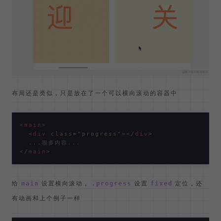
布局还是类似，只是放在了一个可以横向滚动的容器中
<
main
>
<
div
class
=
"progress"
>
</
div
>
</
main
>
给
设置横向滚动，
设置
定位，还
main
.progress
fixed
有动画和上个例子一样