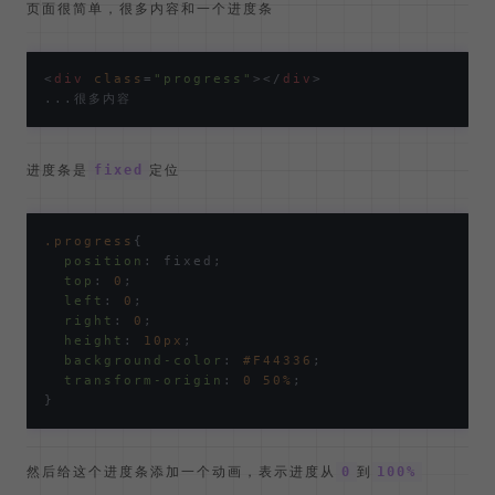
页面很简单，很多内容和一个进度条
<
div
class
=
"progress"
>
</
div
>
进度条是
定位
fixed
.progress
{

position
: fixed;

top
: 
0
;

left
: 
0
;

right
: 
0
;

height
: 
10px
;

background-color
: 
#F44336
;

transform-origin
: 
0
50%
;

然后给这个进度条添加一个动画，表示进度从
到
0
100%