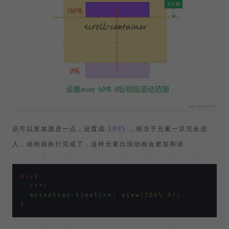
div
{

/**/
animation
-timeline: 
view
(
40%
0
);
