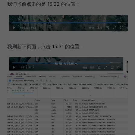
我们当前点击的是 15:22 的位置：
我刷新下页面，点击 15:31 的位置：