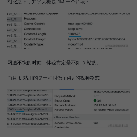
相比之下，知乎大概是 1M 一个片段：
网速不快的时候，体验肯定是不如 b 站的。
而且 b 站用的是一种叫做 m4s 的视频格式：