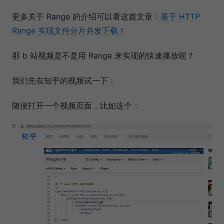
更多关于 Range 的介绍可以看这篇文章：
基于 HTTP
Range 实现文件分片并发下载！
那 b 站视频是不是用 Range 来实现的快速播放呢？
我们先在知乎的视频试一下：
随便打开一个视频页面，比如这个：