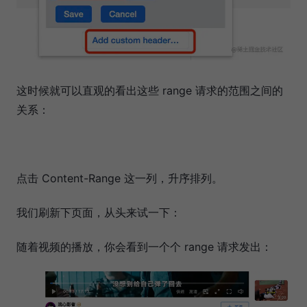
这时候就可以直观的看出这些 range 请求的范围之间的
关系：
点击 Content-Range 这一列，升序排列。
我们刷新下页面，从头来试一下：
随着视频的播放，你会看到一个个 range 请求发出：