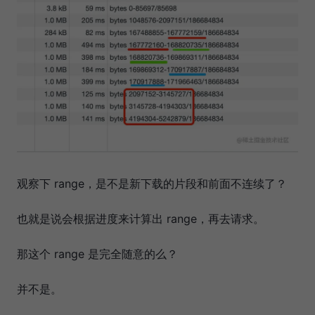
观察下 range，是不是新下载的片段和前面不连续了？
也就是说会根据进度来计算出 range，再去请求。
那这个 range 是完全随意的么？
并不是。