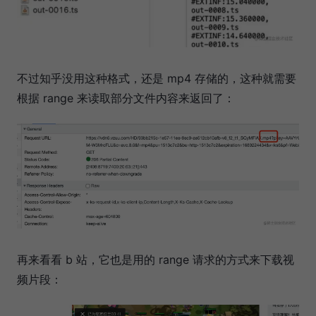
不过知乎没用这种格式，还是 mp4 存储的，这种就需要
根据 range 来读取部分文件内容来返回了：
再来看看 b 站，它也是用的 range 请求的方式来下载视
频片段：