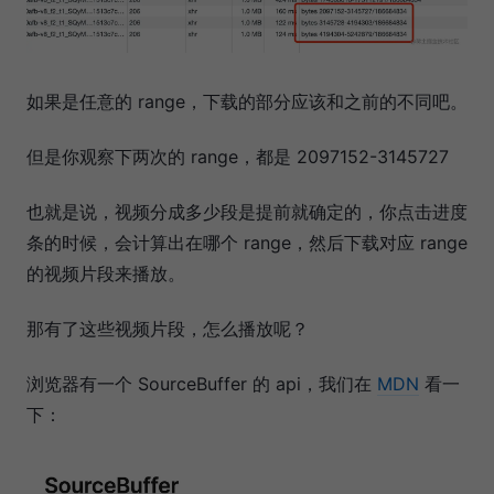
如果是任意的 range，下载的部分应该和之前的不同吧。
但是你观察下两次的 range，都是 2097152-3145727
也就是说，视频分成多少段是提前就确定的，你点击进度
条的时候，会计算出在哪个 range，然后下载对应 range
的视频片段来播放。
那有了这些视频片段，怎么播放呢？
浏览器有一个 SourceBuffer 的 api，我们在
MDN
看一
下：