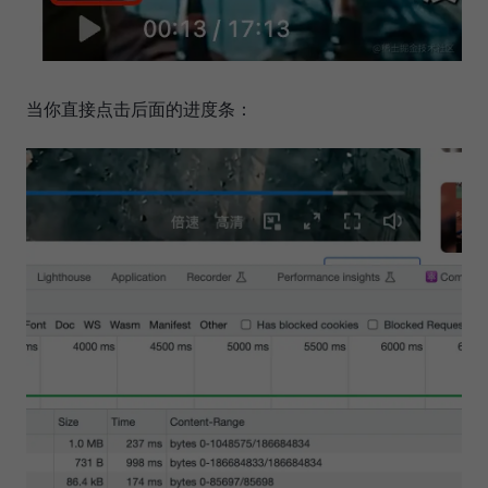
当你直接点击后面的进度条：