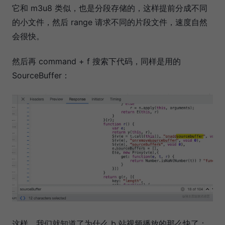
它和 m3u8 类似，也是分段存储的，这样提前分成不同
的小文件，然后 range 请求不同的片段文件，速度自然
会很快。
然后再 command + f 搜索下代码，同样是用的
SourceBuffer：
这样，我们就知道了为什么 b 站视频播放的那么快了：