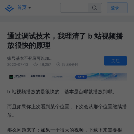
首页
登录
通过调试技术，我理清了 b 站视频播
放很快的原理
账号基本不登录可以加我微信
关注
2023-07-13
46,257
阅读6分钟
b 站视频播放的是很快的，基本是点哪就播放到哪。
而且如果你上次看到某个位置，下次会从那个位置继续播
放。
那么问题来了：如果一个很大的视频，下载下来需要很