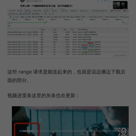
这些 range 请求是能连起来的，也就是说边播边下载后
面的部分。
视频进度条这里的灰条也在更新：