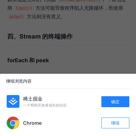
用
方法可能导致程序陷入无限循环，而使用
limit()
方法则没有意义。
skip()
四、Stream 的终端操作
forEach 和 peek
forEach和peek都是Stream API中用于遍历流中元素的
继续浏览内容
操作方法，它们在处理流的过程中提供了不同的功能和使
用场景。
稀土掘金
确定
一个帮助开发者成长的社区
forEach： forEach是一个终端操作方法，它接受一
APP内打开
个Consumer函数作为参数，对流中的每个元素执行
Chrome
继续
该函数。它没有返回值，因此无法将操作结果传递
收藏
235
30
关注
给后续操作。forEach会遍历整个流，对每个元素执