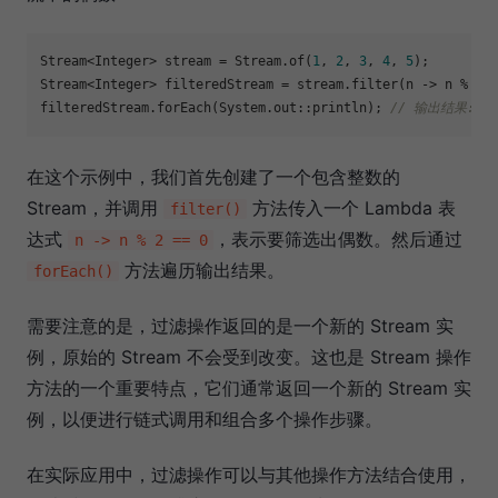
Stream<Integer> stream = Stream.of(
1
, 
2
, 
3
, 
4
, 
5
);

Stream<Integer> filteredStream = stream.filter(n -> n % 
2
 
filteredStream.forEach(System.out::println); 
// 输出结果: 2 
在这个示例中，我们首先创建了一个包含整数的
Stream，并调用
方法传入一个 Lambda 表
filter()
达式
，表示要筛选出偶数。然后通过
n -> n % 2 == 0
方法遍历输出结果。
forEach()
需要注意的是，过滤操作返回的是一个新的 Stream 实
例，原始的 Stream 不会受到改变。这也是 Stream 操作
方法的一个重要特点，它们通常返回一个新的 Stream 实
例，以便进行链式调用和组合多个操作步骤。
在实际应用中，过滤操作可以与其他操作方法结合使用，