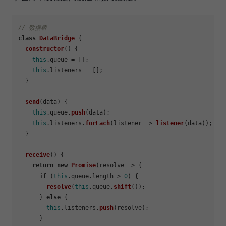
// 数据桥
class
DataBridge
 {

constructor
(
) {

this
.
queue
 = [];

this
.
listeners
 = [];

  }

send
(
data
) {

this
.
queue
.
push
(data);

this
.
listeners
.
forEach
(
listener
 =>
listener
(data));

  }

receive
(
) {

return
new
Promise
(
resolve
 =>
 {

if
 (
this
.
queue
.
length
 > 
0
) {

resolve
(
this
.
queue
.
shift
());

      } 
else
 {

this
.
listeners
.
push
(resolve);

      }
