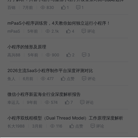
百锦
7月前
830
1
1
mPaaS小程序训练营，4天教你如何独立运行小程序！
mPaaS
5年前
2.1k
4
评论
小程序的雏形及原理
高兴88
5年前
900
2
3
2026主流SaaS小程序制作平台深度评测对比
鱼人
6月前
477
点赞
评论
微信小程序新蓝海全行业深度解析报告
幸运儿
9年前
574
7
评论
小程序双线程模型（Dual Thread Model）工作原理深度解析
长大1988
3月前
116
点赞
评论