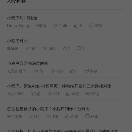
为你推荐
小程序与H5比较
Huhu_Wong
6年前
2.4k
6
评论
小程序对比
郑陈皮
4年前
596
1
1
小程序容器的深度解析
光亮的橙子
4年前
1.6k
1
评论
小程序、原生App与H5网页：移动端开发的三大路径对比
长大1988
3月前
171
点赞
评论
怎么创建自己的小程序？小程序制作平台对比
来了老板
5月前
119
点赞
评论
万字解析：抖音小程序与微信小程序开发全景对比与战略选择