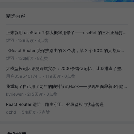
精选内容
上来就用 useState？你大概率用错了——useRef 的三种正确打开方式
烬羽
·
139阅读
·
8点赞
《React Router 受保护路由的 3 个坑，第 2 个 90% 的人都踩过》
烬羽
·
132阅读
·
8点赞
大模型长记忆评测踩坑实录：2000条错位记忆，让我排查了整整3小时
用户05954017446
·
119阅读
·
0点赞
我重写了自己用了两年的防抖节流Hook——发现里面藏着3个隐藏bug
kyriewen
·
215阅读
·
0点赞
React Router 进阶：路由守卫、登录鉴权与状态传递
dzhd
·
154阅读
·
7点赞