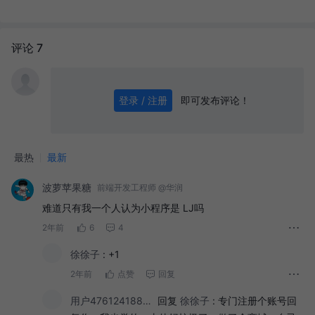
评论 7
即可发布评论！
登录 / 注册
0
/ 1000
发送
最热
最新
波萝苹果糖
前端开发工程师 @华润
难道只有我一个人认为小程序是 LJ吗
2年前
6
4
徐徐子
:
+1
2年前
点赞
回复
用户47612418805
回复
徐徐子
:
专门注册个账号回