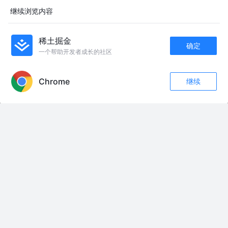
移动端跨平台开发深度解析：UniApp、Taro、Flutter 与 React
继续浏览内容
Native 对比
用户1260739661254
8月前
1.2k
点赞
1
稀土掘金
微信小程序-开发和原理
确定
一个帮助开发者成长的社区
RicardoPang
1年前
1.7k
点赞
3
APP内打开
Chrome
继续
小程序同构方案 kbone 分析与适配
收藏
99
7
关注
小程序_binnie
6年前
2.0k
2
2
小程序和h5有什么差别
let_code
2年前
1.9k
15
2
友情链接：
#阳新 #龙港 #阳新同城 #阳新方言 #哲学
8月6日新闻早班车
印媒称“巴军改用微信为作战通信”，巴基斯坦军方紧急辟谣。
#亚洲新闻#中美博弈#国际新闻
人生不经混，人到六十要明白的道理 #人生感悟 #中老年 #悟人生之道
我在即梦发现了一个超棒的故事！#舞厅怒打日寇-做同款 #即梦AI @抖加🔥