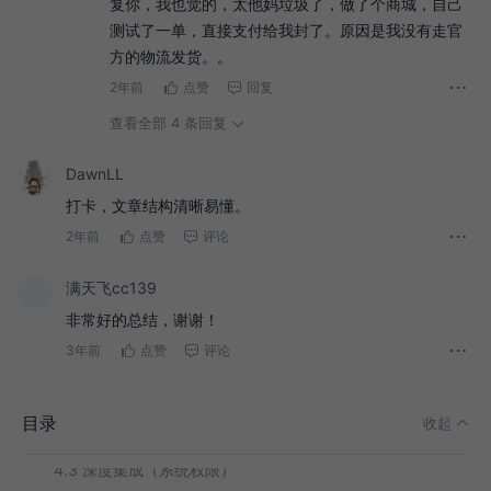
复你，我也觉的，太他妈垃圾了，做了个商城，自己
测试了一单，直接支付给我封了。原因是我没有走官
方的物流发货。。
2年前
点赞
回复
查看全部 4 条回复
一. 小程序 VS H5
DawnLL
打卡，文章结构清晰易懂。
1. 运行环境
2年前
点赞
评论
2. 开发环境和工具
3. 渲染机制
满天飞cc139
3.1 小程序双线程架构
非常好的总结，谢谢！
3.2 DOM访问
3年前
点赞
评论
4. 性能和体验
4.1 小程序热启动
目录
收起
4.2离线访问
4.3 深度集成（系统权限）