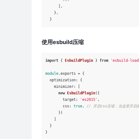
      ],

    },

使用esbuild压缩
import
 { 
EsbuildPlugin
 } 
from
'esbuild-load
module
.
exports
 = {

optimization
: {

minimizer
: [

new
EsbuildPlugin
({

target
: 
'es2015'
,

css
: 
true
, 
// 开启css压缩，当这里开启的时
      })

    ]

  }
