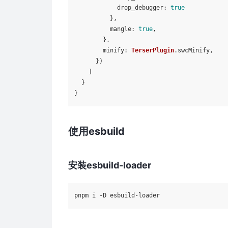
drop_debugger
: 
true
          },

mangle
: 
true
,

        },

minify
: 
TerserPlugin
.
swcMinify
,

      })

    ]

  }

使用esbuild
安装esbuild-loader