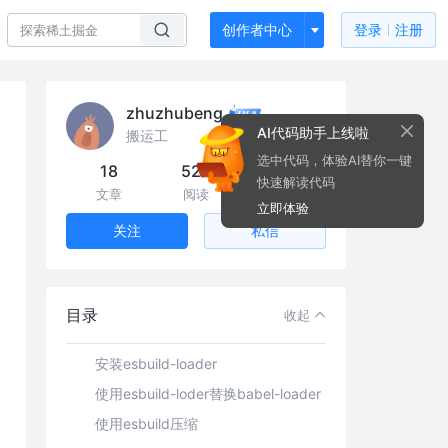
创作者中心
登录
注册
zhuzhubeng
AI代码助手上线啦
搬运工
背景
选中代码，体验AI替你一键
18
52k
94
快速解读代码
项目内使用
文章
阅读
粉丝
立即体验
使用swc
私信
关注
安装swc-loader
使用swc-loader替换babel-loader
terser-webpack-plugin开启swc压缩
目录
收起
使用esbuild
安装esbuild-loader
使用esbuild-loder替换babel-loader
使用esbuild压缩