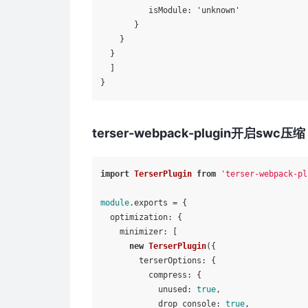
          isModule: 'unknown'

       }

    }

  }

  ]

terser-webpack-plugin开启swc压缩
import
TerserPlugin
from
'terser-webpack-pl
module
.
exports
 = {

optimization
: {

minimizer
: [

new
TerserPlugin
({

terserOptions
: {

compress
: {

unused
: 
true
,

drop_console
: 
true
,
