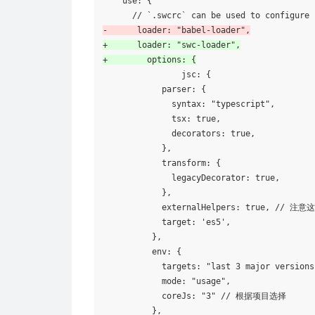
    use: {

-      loader: "babel-loader",
+      loader: "swc-loader",
+    	 options: {
        	jsc: {

            parser: {

              syntax: "typescript",

              tsx: true,

              decorators: true,

            },

            transform: {

              legacyDecorator: true,

            },

            externalHelpers: true, //
            target: 'es5',

          },

          env: {

            targets: "last 3 major versio
            mode: "usage",

            coreJs: "3" // 根据项目选择

          },
