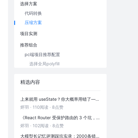
选择方案
代码转换
压缩方案
项目实测
推荐组合
pc端项目推荐配置
选择全局polyfill
选择按需polyfill
精选内容
移动端项目推荐配置
选择按需polyfill
上来就用 useState？你大概率用错了——useRef 的三种正确打开方式
总结
烬羽
·
110阅读
·
8点赞
FAQ
《React Router 受保护路由的 3 个坑，第 2 个 90% 的人都踩过》
not implemented: automatic polyfill for scripts
烬羽
·
102阅读
·
8点赞
TypeError: _type_of is not function
大模型长记忆评测踩坑实录：2000条错位记忆，让我排查了整整3小时