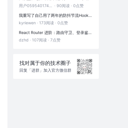
swc转换装饰器抛错
用户05954017446
·
90阅读
·
0点赞
esbuild 压缩样式会导致部分样式在低版本浏览器上有差异
我重写了自己用了两年的防抖节流Hook——发现里面藏着3个隐藏bug
esbuild无法动态polyfill
kyriewen
·
173阅读
·
0点赞
Transforming class syntax to the configured target environment ("es5") is not supported yet
React Router 进阶：路由守卫、登录鉴权与状态传递
dzhd
·
107阅读
·
7点赞
找对属于你的技术圈子
回复「进群」加入官方微信群