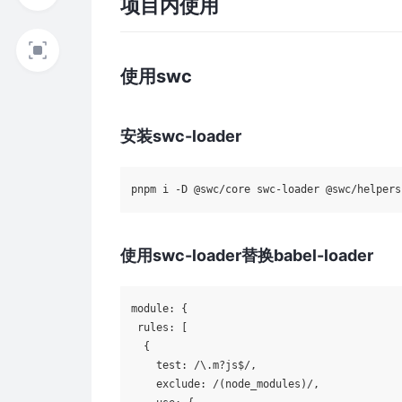
项目内使用
使用swc
安装swc-loader
使用swc-loader替换babel-loader
module: {

 rules: [

  {

    test: /\.m?js$/,

    exclude: /(node_modules)/,
