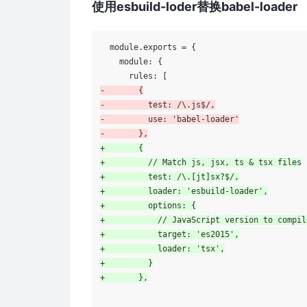
使用esbuild-loder替换babel-loader
  module.exports = {

    module: {

-       {
-         test: /\.js$/,
-         use: 'babel-loader'
-       },
+       {
+         // Match js, jsx, ts & tsx files
+         test: /\.[jt]sx?$/,
+         loader: 'esbuild-loader',
+         options: {
+           // JavaScript version to compil
+           target: 'es2015',
+           loader: 'tsx',
+         }
+       },
        ...
