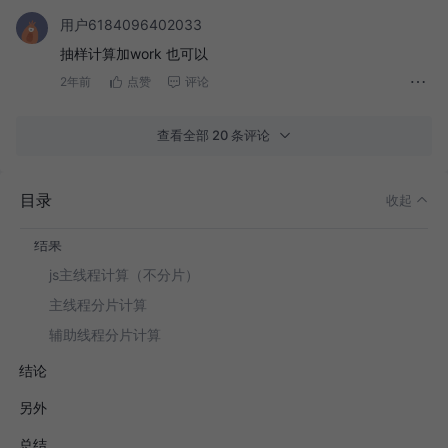
用户6184096402033
思考
抽样计算加work 也可以
WebAssembly
2年前
点赞
评论
小调研
解决方案
查看全部 20 条评论
测试过程
准备
目录
收起
demo界面介绍
结果
js主线程计算（不分片）
主线程分片计算
辅助线程分片计算
结论
另外
总结