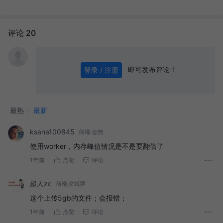
评论 20
即可发布评论！
登录 / 注册
0
/ 1000
发送
最热
最新
ksana100845
前端 @無
使用worker，内存峰值情况是不是要翻倍了
1年前
点赞
评论
超人zc
前端攻城狮
这个上传5gb的文件；会报错；
自我介绍
1年前
点赞
评论
问题引出