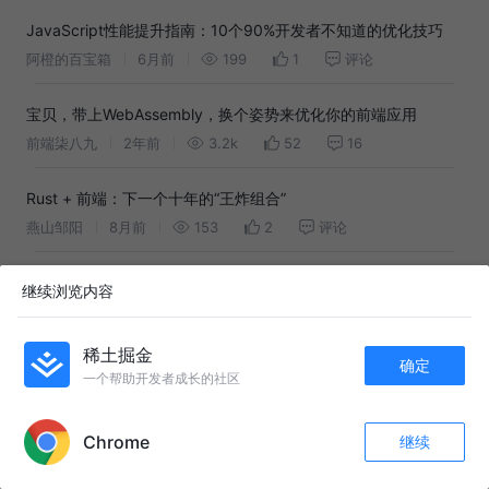
JavaScript性能提升指南：10个90%开发者不知道的优化技巧
阿橙的百宝箱
6月前
199
1
评论
宝贝，带上WebAssembly，换个姿势来优化你的前端应用
前端柒八九
2年前
3.2k
52
16
Rust + 前端：下一个十年的“王炸组合”
燕山邹阳
8月前
153
2
评论
Rust + 前端：下一个十年的“王炸组合”
继续浏览内容
燕山邹阳
8月前
167
点赞
评论
稀土掘金
确定
超详细的大文件分片上传⏫实战与优化⚡(前端部分)
一个帮助开发者成长的社区
Tkunl丶
2年前
22k
361
101
APP内打开
Chrome
继续
你还不知道的大文件上传
收藏
133
21
关注
小蚂蚁i
1年前
4.6k
79
18