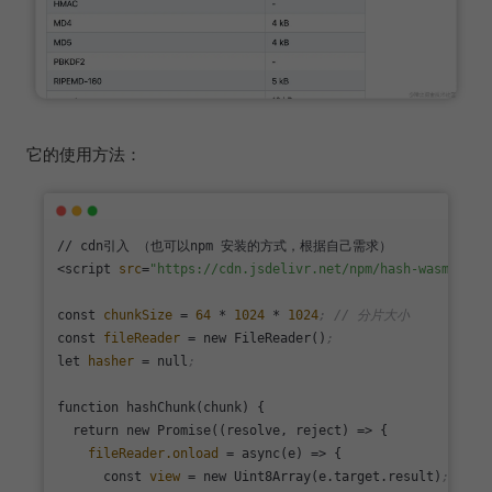
它的使用方法：
// cdn引入 （也可以npm 安装的方式，根据自己需求）

<script 
src
=
"https://cdn.jsdelivr.net/npm/hash-wasm"
></sc
const 
chunkSize
 = 
64
 * 
1024
 * 
1024
; // 分片大小
const 
fileReader
 = new FileReader()
;
let 
hasher
 = null
;
function hashChunk(chunk) {

  return new Promise((resolve, reject) => {

fileReader.onload
 = async(e) => {

      const 
view
 = new Uint8Array(e.target.result)
;