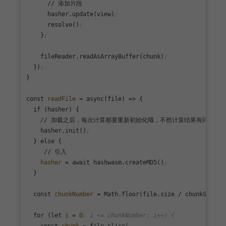
      // 添加片段

      hasher.update(view)
;
      resolve()
;
    }
;
    fileReader.readAsArrayBuffer(chunk)
;
  })
;
}

const 
readFile
 = async(file) => {

  if (hasher) {

    // 加载之后，每次计算都要重新初始化哦，不然计算结果有问题

    hasher.init()
;
  } else {

     // 引入

hasher
 = await hashwasm.createMD5()
;
  }

  const 
chunkNumber
 = Math.floor(file.size / chunkSize)
;
  for (let 
i
 = 
0
; i <= chunkNumber; i++) {