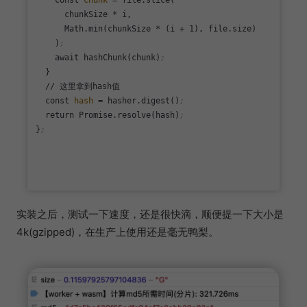
    const 
chunk
 = file.slice(

      chunkSize * i,

      Math.min(chunkSize * (i + 1), file.size)

    )
;
    await hashChunk(chunk)
;
  }

  // 这里拿到hash值

  const 
hash
 = hasher.digest()
;
  return Promise.resolve(hash)
;
}
;
实装之后，测试一下速度，还是很快滴，顺便提一下大小是
4k(gzipped)，在生产上使用还是毫无鸭梨。