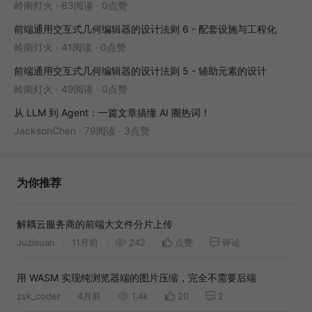
岭南灯火
·
63阅读
·
0点赞
前端通用交互式几何编辑器的设计法则 6 - 配套设施与工程化
岭南灯火
·
41阅读
·
0点赞
前端通用交互式几何编辑器的设计法则 5 - 辅助元素的设计
岭南灯火
·
49阅读
·
0点赞
从 LLM 到 Agent：一篇文章搞懂 AI 圈热词！
JacksonChen
·
79阅读
·
3点赞
为你推荐
解耦云服务商的前端大文件分片上传
Juzisuan
11月前
242
点赞
评论
用 WASM 实现纯浏览器端的图片压缩，完全不需要后端
zsk_coder
4月前
1.4k
20
2