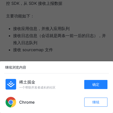
控 SDK，从 SDK 接收上报数据
主要功能如下：
接收应用信息，并推入应用队列
接收日志信息（会话就是两条一前一后的日志），并
推入日志队列
接收 sourcemap 文件
Consumer
继续浏览内容
“消费服务” 也就是上图的 consumer，也即消费者，面向
稀土掘金
确定
监控后台，提供读取接口给监控后台调用。
一个帮助开发者成长的社区
APP内打开
主要功能如下：
Chrome
继续
收藏
902
152
关注
从应用队列中提取应用消息，写入数据库