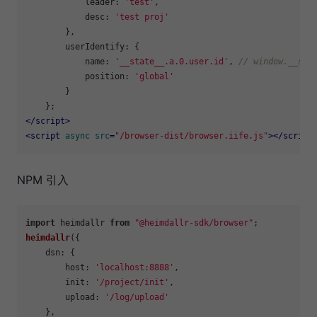
leader
: 
'test'
,

desc
: 
'test proj'
        },

userIdentify
: {

name
: 
'__state__.a.0.user.id'
, 
// window.__sta
position
: 
'global'
        }

</
script
>
<
script
async
src
=
"/browser-dist/browser.iife.js"
>
</
script
NPM 引入
import
 heimdallr 
from
"@heimdallr-sdk/browser"
heimdallr
({

dsn
: {

host
: 
'localhost:8888'
,

init
: 
'/project/init'
,

upload
: 
'/log/upload'
    },
